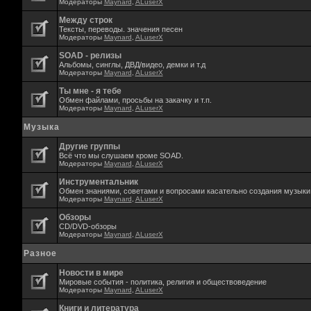
Модераторы
Maynard
,
ALuserX
Между строк
Тексты, переводы. значения песен
Модераторы
Maynard
,
ALuserX
SOAD - релизы
Альбомы, синглы, ДВД/видео, демки и т.д
Модераторы
Maynard
,
ALuserX
Ты мне - я тебе
Обмен файлами, просьбы на закачку и т.п.
Модераторы
Maynard
,
ALuserX
Музыка
Другие группы
Всё что мы слушаем кроме SOAD.
Модераторы
Maynard
,
ALuserX
Инструментальник
Обмен знаниями, советами и вопросами касательно создания музыки,
Модераторы
Maynard
,
ALuserX
Обзоры
CD/DVD-обзоры
Модераторы
Maynard
,
ALuserX
Разное
Новости в мире
Мировые события - политика, религия и обществоведение
Модераторы
Maynard
,
ALuserX
Книги и литература