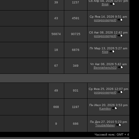
Сб Апр 04, 2026 12:07 pm
39
1157
Brisk
Ср Янв 14, 2026 9:51 am
43
4591
potapovsergei0
Сб Авг 08, 2026 12:42 pm
56874
90725
potapovsergei0
Пт Мар 13, 2026 5:27 am
18
6876
Klok
Чт Авг 06, 2026 5:42 am
67
349
Benniehench03
Ср Фев 25, 2026 12:07 pm
49
931
potapovsergei0
Пн Июл 20, 2026 3:53 pm
668
1197
Karnilov
Пн Дек 27, 2010 5:23 pm
9
686
TroubleMaker
Часовой пояс: GMT + 4