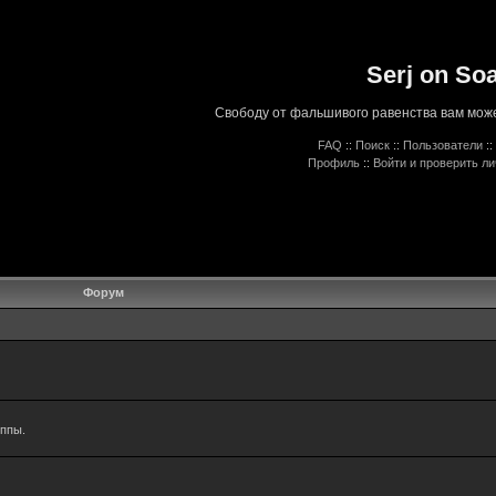
Serj on So
Свободу от фальшивого равенства вам може
FAQ
::
Поиск
::
Пользователи
::
Профиль
::
Войти и проверить л
Форум
уппы.