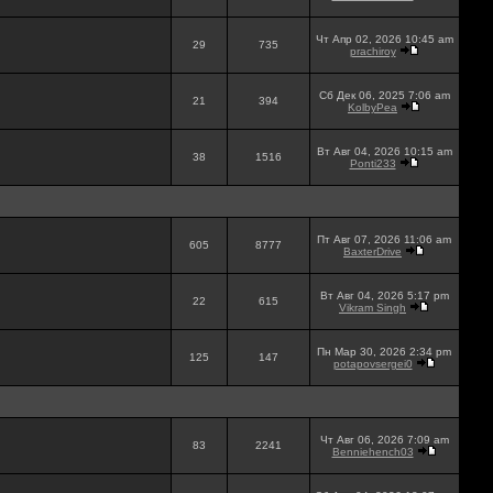
Чт Апр 02, 2026 10:45 am
29
735
prachiroy
Сб Дек 06, 2025 7:06 am
21
394
KolbyPea
Вт Авг 04, 2026 10:15 am
38
1516
Ponti233
Пт Авг 07, 2026 11:06 am
605
8777
BaxterDrive
Вт Авг 04, 2026 5:17 pm
22
615
Vikram Singh
Пн Мар 30, 2026 2:34 pm
125
147
potapovsergei0
Чт Авг 06, 2026 7:09 am
83
2241
Benniehench03