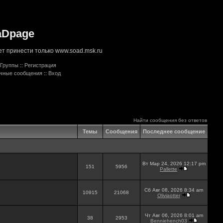
aDpage
т принести только www.soad.msk.ru
Группы
::
Регистрация
ичные сообщения
::
Вход
Найти сообщения без ответов
Темы
Сообщения
Последнее сообщение
Вт Мар 24, 2026 12:17 pm
151
5956
Pallette
Сб Авг 08, 2026 8:34 am
10915
21068
Oliviaotter
Чт Авг 06, 2026 8:01 am
38
2953
Benniehench03