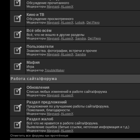
Обсуждение прочитанного
Модераторы
Maynard
,
ALuserX
Кино и ТВ
Обсуждение просмотренного
Модераторы
Maynard
,
ALuserX
,
Lobzik
,
Del Piero
Всё обо всём
Всё, что не вошло в другие разделы
Модераторы
Maynard
,
ALuserX
,
Sandra
,
Del Piero
Пользователи
Знакомства. фотографии, встречи и прочее
Модераторы
Maynard
,
ALuserX
,
Sandra
Мафия
Игра
Модератор
TroubleMaker
Работа сайта/форума
Обновления
Списык любых изменений в работе сайта/форума
Модераторы
Maynard
,
ALuserX
Раздел предложений
Предложения по улучшению работы сайта/форума.
Пожелания, благодарности.
Модераторы
Maynard
,
ALuserX
Раздел жалоб
Всё что не нравится в работе сайта/форума.
Выявление ошибок (битые ссылки, неточная информация и т.д.)
Модераторы
Maynard
,
ALuserX
Отметить все форумы как прочтённые