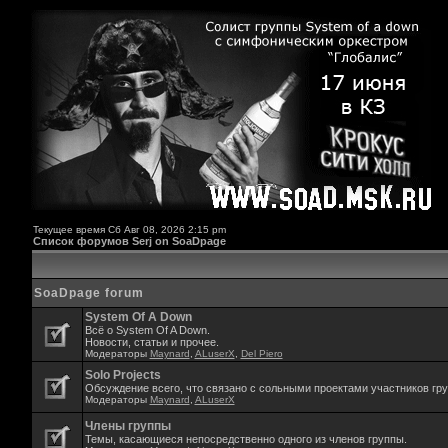
Текущее время Сб Авг 08, 2026 2:15 pm
Список форумов Serj on SoaDpage
SoaDpage forum
System Of A Down
Всё о System Of A Down.
Новости, статьи и прочее.
Модераторы
Maynard
,
ALuserX
,
Del Piero
Solo Projects
Обсуждение всего, что связано с сольными проектами участников гр
Модераторы
Maynard
,
ALuserX
Члены группы
Темы, касающиеся непосредственно одного из членов группы.