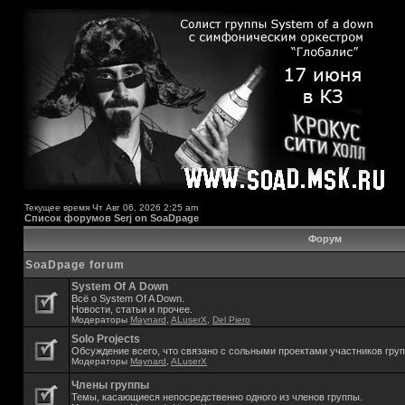
Текущее время Чт Авг 06, 2026 2:25 am
Список форумов Serj on SoaDpage
Форум
SoaDpage forum
System Of A Down
Всё о System Of A Down.
Новости, статьи и прочее.
Модераторы
Maynard
,
ALuserX
,
Del Piero
Solo Projects
Обсуждение всего, что связано с сольными проектами участников гру
Модераторы
Maynard
,
ALuserX
Члены группы
Темы, касающиеся непосредственно одного из членов группы.