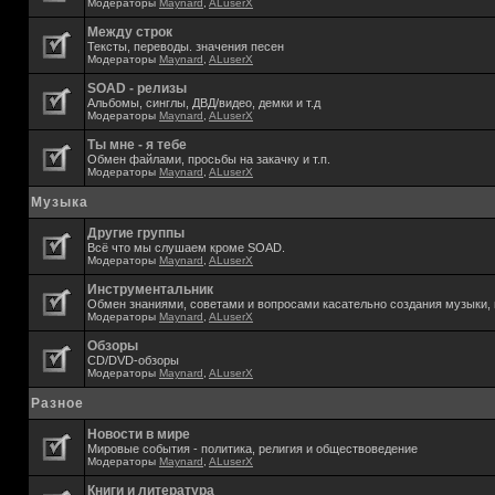
Модераторы
Maynard
,
ALuserX
Между строк
Тексты, переводы. значения песен
Модераторы
Maynard
,
ALuserX
SOAD - релизы
Альбомы, синглы, ДВД/видео, демки и т.д
Модераторы
Maynard
,
ALuserX
Ты мне - я тебе
Обмен файлами, просьбы на закачку и т.п.
Модераторы
Maynard
,
ALuserX
Музыка
Другие группы
Всё что мы слушаем кроме SOAD.
Модераторы
Maynard
,
ALuserX
Инструментальник
Обмен знаниями, советами и вопросами касательно создания музыки, 
Модераторы
Maynard
,
ALuserX
Обзоры
CD/DVD-обзоры
Модераторы
Maynard
,
ALuserX
Разное
Новости в мире
Мировые события - политика, религия и обществоведение
Модераторы
Maynard
,
ALuserX
Книги и литература