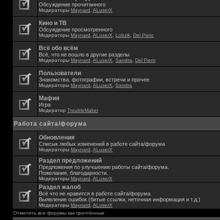
Обсуждение прочитанного
Модераторы
Maynard
,
ALuserX
Кино и ТВ
Обсуждение просмотренного
Модераторы
Maynard
,
ALuserX
,
Lobzik
,
Del Piero
Всё обо всём
Всё, что не вошло в другие разделы
Модераторы
Maynard
,
ALuserX
,
Sandra
,
Del Piero
Пользователи
Знакомства. фотографии, встречи и прочее
Модераторы
Maynard
,
ALuserX
,
Sandra
Мафия
Игра
Модератор
TroubleMaker
Работа сайта/форума
Обновления
Списык любых изменений в работе сайта/форума
Модераторы
Maynard
,
ALuserX
Раздел предложений
Предложения по улучшению работы сайта/форума.
Пожелания, благодарности.
Модераторы
Maynard
,
ALuserX
Раздел жалоб
Всё что не нравится в работе сайта/форума.
Выявление ошибок (битые ссылки, неточная информация и т.д.)
Модераторы
Maynard
,
ALuserX
Отметить все форумы как прочтённые