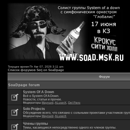
Текущее время Пт Авг 07, 2026 3:11 am
Список форумов Serj on SoaDpage
Форум
SoaDpage forum
System Of A Down
Всё о System Of A Down.
Новости, статьи и прочее.
Модераторы
Maynard
,
ALuserX
,
Del Piero
Solo Projects
Обсуждение всего, что связано с сольными проектами участников гру
Модераторы
Maynard
,
ALuserX
Члены группы
Темы, касающиеся непосредственно одного из членов группы.