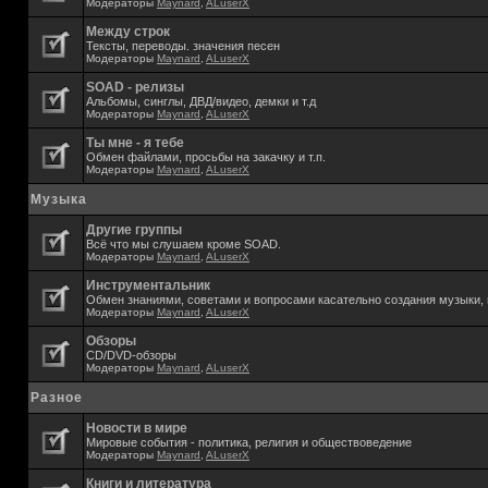
Модераторы
Maynard
,
ALuserX
Между строк
Тексты, переводы. значения песен
Модераторы
Maynard
,
ALuserX
SOAD - релизы
Альбомы, синглы, ДВД/видео, демки и т.д
Модераторы
Maynard
,
ALuserX
Ты мне - я тебе
Обмен файлами, просьбы на закачку и т.п.
Модераторы
Maynard
,
ALuserX
Музыка
Другие группы
Всё что мы слушаем кроме SOAD.
Модераторы
Maynard
,
ALuserX
Инструментальник
Обмен знаниями, советами и вопросами касательно создания музыки, 
Модераторы
Maynard
,
ALuserX
Обзоры
CD/DVD-обзоры
Модераторы
Maynard
,
ALuserX
Разное
Новости в мире
Мировые события - политика, религия и обществоведение
Модераторы
Maynard
,
ALuserX
Книги и литература