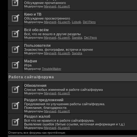
Обсуждение прочитанного
Модераторы
Maynard
,
ALuserX
Кино и ТВ
Обсуждение просмотренного
Модераторы
Maynard
,
ALuserX
,
Lobzik
,
Del Piero
Всё обо всём
Всё, что не вошло в другие разделы
Модераторы
Maynard
,
ALuserX
,
Sandra
,
Del Piero
Пользователи
Знакомства. фотографии, встречи и прочее
Модераторы
Maynard
,
ALuserX
,
Sandra
Мафия
Игра
Модератор
TroubleMaker
Работа сайта/форума
Обновления
Списык любых изменений в работе сайта/форума
Модераторы
Maynard
,
ALuserX
Раздел предложений
Предложения по улучшению работы сайта/форума.
Пожелания, благодарности.
Модераторы
Maynard
,
ALuserX
Раздел жалоб
Всё что не нравится в работе сайта/форума.
Выявление ошибок (битые ссылки, неточная информация и т.д.)
Модераторы
Maynard
,
ALuserX
Отметить все форумы как прочтённые