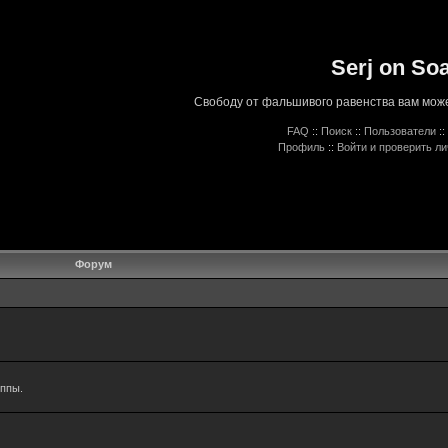
Serj on So
Свободу от фальшивого равенства вам може
FAQ
::
Поиск
::
Пользователи
::
Профиль
::
Войти и проверить л
Форум
уппы.