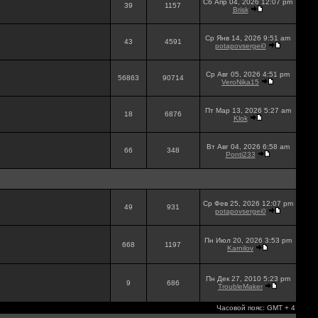
Сб Апр 04, 2026 12:07 pm
39
1157
Brisk
Ср Янв 14, 2026 9:51 am
43
4591
potapovsergei0
Ср Авг 05, 2026 4:51 pm
56863
90714
VeroNika15
Пт Мар 13, 2026 5:27 am
18
6876
Klok
Вт Авг 04, 2026 6:58 am
66
348
Ponti233
Ср Фев 25, 2026 12:07 pm
49
931
potapovsergei0
Пн Июл 20, 2026 3:53 pm
668
1197
Karnilov
Пн Дек 27, 2010 5:23 pm
9
686
TroubleMaker
Часовой пояс: GMT + 4