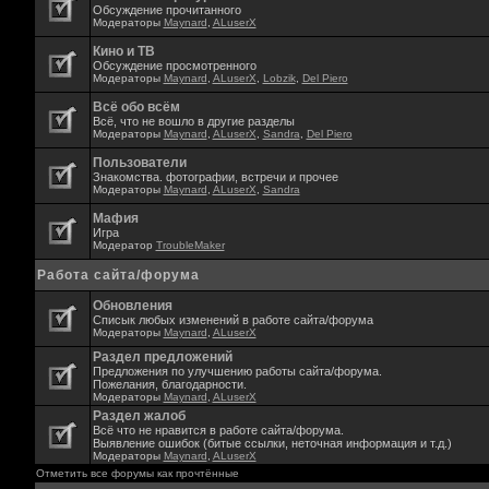
Обсуждение прочитанного
Модераторы
Maynard
,
ALuserX
Кино и ТВ
Обсуждение просмотренного
Модераторы
Maynard
,
ALuserX
,
Lobzik
,
Del Piero
Всё обо всём
Всё, что не вошло в другие разделы
Модераторы
Maynard
,
ALuserX
,
Sandra
,
Del Piero
Пользователи
Знакомства. фотографии, встречи и прочее
Модераторы
Maynard
,
ALuserX
,
Sandra
Мафия
Игра
Модератор
TroubleMaker
Работа сайта/форума
Обновления
Списык любых изменений в работе сайта/форума
Модераторы
Maynard
,
ALuserX
Раздел предложений
Предложения по улучшению работы сайта/форума.
Пожелания, благодарности.
Модераторы
Maynard
,
ALuserX
Раздел жалоб
Всё что не нравится в работе сайта/форума.
Выявление ошибок (битые ссылки, неточная информация и т.д.)
Модераторы
Maynard
,
ALuserX
Отметить все форумы как прочтённые