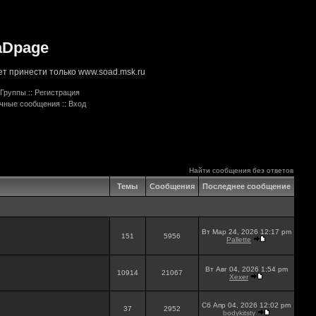
aDpage
т принести только www.soad.msk.ru
Группы
::
Регистрация
ичные сообщения
::
Вход
Найти сообщения без ответов
Темы
Сообщения
Последнее сообщение
Вт Мар 24, 2026 12:17 pm
151
5956
Pallette
Вт Авг 04, 2026 1:54 pm
10914
21067
Xexer
Сб Апр 04, 2026 12:02 pm
37
2952
bodykitsty