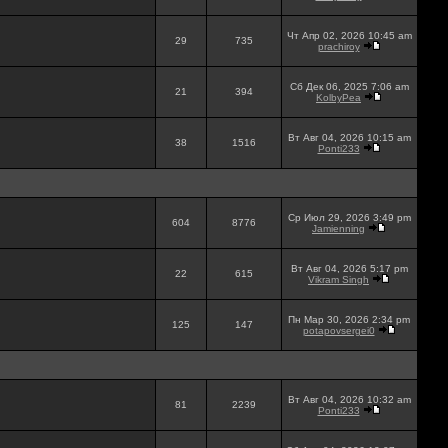
Чт Апр 02, 2026 10:45 am
29
735
prachiroy
Сб Дек 06, 2025 7:06 am
21
394
KolbyPea
Вт Авг 04, 2026 10:15 am
38
1516
Ponti233
Ср Июл 29, 2026 3:49 pm
604
8776
Jamienning
Вт Авг 04, 2026 5:17 pm
22
615
Vikram Singh
Пн Мар 30, 2026 2:34 pm
125
147
potapovsergei0
Вт Авг 04, 2026 10:32 am
81
2239
Ponti233