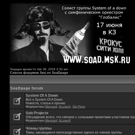
Текущее время Чт Авг 06, 2026 3:33 am
Список форумов Serj on SoaDpage
SoaDpage forum
System Of A Down
Всё о System Of A Down.
Новости, статьи и прочее.
Модераторы
Maynard
,
ALuserX
,
Del Piero
Solo Projects
Обсуждение всего, что связано с сольными проектами участников гр
Модераторы
Maynard
,
ALuserX
Члены группы
Темы, касающиеся непосредственно одного из членов группы.