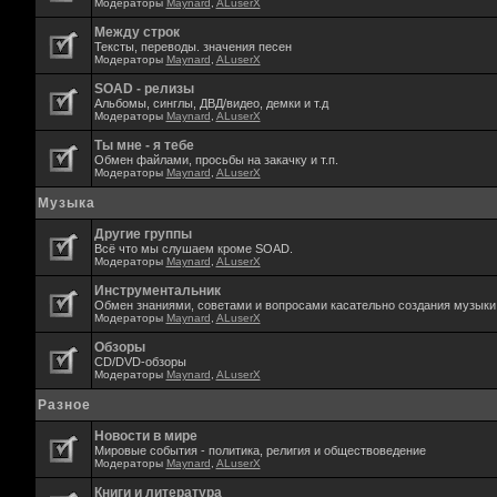
Модераторы
Maynard
,
ALuserX
Между строк
Тексты, переводы. значения песен
Модераторы
Maynard
,
ALuserX
SOAD - релизы
Альбомы, синглы, ДВД/видео, демки и т.д
Модераторы
Maynard
,
ALuserX
Ты мне - я тебе
Обмен файлами, просьбы на закачку и т.п.
Модераторы
Maynard
,
ALuserX
Музыка
Другие группы
Всё что мы слушаем кроме SOAD.
Модераторы
Maynard
,
ALuserX
Инструментальник
Обмен знаниями, советами и вопросами касательно создания музыки,
Модераторы
Maynard
,
ALuserX
Обзоры
CD/DVD-обзоры
Модераторы
Maynard
,
ALuserX
Разное
Новости в мире
Мировые события - политика, религия и обществоведение
Модераторы
Maynard
,
ALuserX
Книги и литература