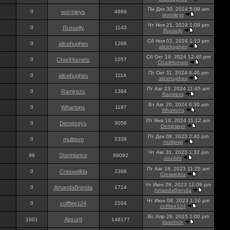
Пн Дек 30, 2024 5:09 am
0
wormleys
4869
wormleys
Чт Ноя 21, 2024 1:09 pm
0
Russelly
1143
Russelly
Сб Ноя 02, 2024 1:13 pm
0
alicehughes
1266
alicehughes
Сб Окт 19, 2024 12:40 pm
0
CharlHornets
1057
CharlHornets
Пт Окт 11, 2024 6:40 pm
0
alicehughes
1114
alicehughes
Пт Авг 23, 2024 11:45 am
0
Ramirezs
1384
Ramirezs
Вт Авг 20, 2024 6:30 am
0
Whartons
1197
Whartons
Пт Янв 19, 2024 11:12 am
0
Dempseys
3058
Dempseys
Пт Дек 08, 2023 2:40 pm
0
multipvp
2338
multipvp
Чт Авг 31, 2023 1:32 pm
Stormlance
99
69092
avuddo
Пт Авг 18, 2023 11:25 am
0
Creswellda
2368
Creswellda
Чт Июн 29, 2023 12:09 pm
0
AmandaBrenda
1714
AmandaBrenda
Чт Июн 08, 2023 1:10 pm
0
cofffee124
2104
cofffee124
Вс Апр 26, 2015 1:00 pm
Absurd
1001
148177
irasolnce