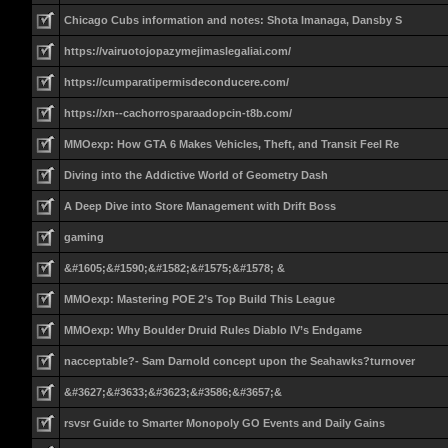
Chicago Cubs information and notes: Shota Imanaga, Dansby S
https://vairuotojopazymejimaslegaliai.com/
https://cumparatipermisdeconducere.com/
https://xn--cachorrosparaadopcin-t8b.com/
MMOexp: How GTA 6 Makes Vehicles, Theft, and Transit Feel Re
Diving into the Addictive World of Geometry Dash
A Deep Dive into Store Management with Drift Boss
gaming
&#1605;&#1590;&#1582;&#1575;&#1578; &
MMOexp: Mastering POE 2’s Top Build This League
MMOexp: Why Boulder Druid Rules Diablo IV’s Endgame
nacceptable?- Sam Darnold concept upon the Seahawks?turnover
&#3627;&#3633;&#3623;&#3586;&#3657;&
rsvsr Guide to Smarter Monopoly GO Events and Daily Gains