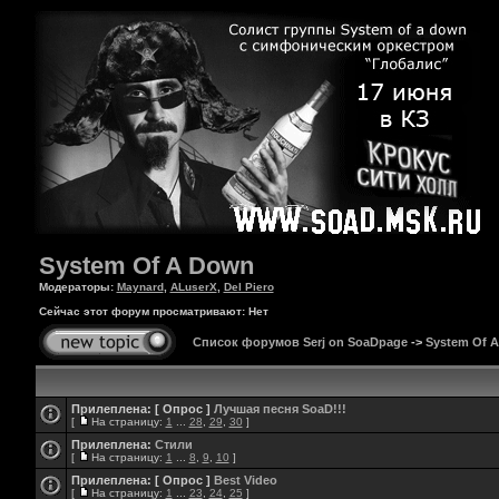
System Of A Down
Модераторы:
Maynard
,
ALuserX
,
Del Piero
Сейчас этот форум просматривают: Нет
Список форумов Serj on SoaDpage
->
System Of 
Прилеплена:
[ Опрос ]
Лучшая песня SoaD!!!
[
На страницу:
1
...
28
,
29
,
30
]
Прилеплена:
Стили
[
На страницу:
1
...
8
,
9
,
10
]
Прилеплена:
[ Опрос ]
Best Video
[
На страницу:
1
...
23
,
24
,
25
]