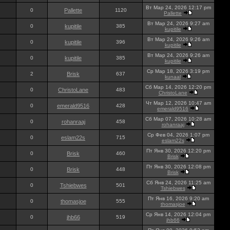
Вт Мар 24, 2026 12:17 pm
0
Pallette
1120
Pallette
Вт Мар 24, 2026 9:27 am
0
kupitile
385
kupitile
Вт Мар 24, 2026 9:26 am
0
kupitile
396
kupitile
Вт Мар 24, 2026 9:26 am
0
kupitile
385
kupitile
Ср Мар 18, 2026 3:19 pm
2
Brisk
637
kunaal
Сб Мар 14, 2026 12:20 pm
0
ChristoLane
483
ChristoLane
Чт Мар 12, 2026 10:47 am
0
emerald9516
428
emerald9516
Сб Мар 07, 2026 10:28 am
0
rohanraaj
458
rohanraaj
Ср Фев 04, 2026 1:07 pm
0
eslam22s
715
eslam22s
Пт Янв 30, 2026 12:20 pm
0
Brisk
460
Brisk
Пт Янв 30, 2026 12:08 pm
0
Brisk
448
Brisk
Сб Янв 24, 2026 11:25 am
0
Tshiebwes
501
Tshiebwes
Пт Янв 16, 2026 9:20 am
0
thomasjoe
555
thomasjoe
Ср Янв 14, 2026 12:04 pm
0
jhb66
519
jhb66