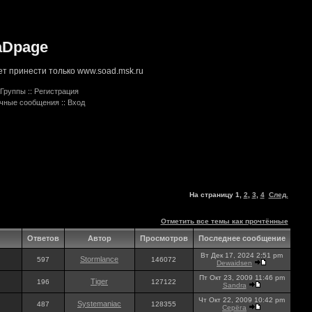
aDpage
т принести только www.soad.msk.ru
Группы
::
Регистрация
ичные сообщения
::
Вход
На страницу
1
,
2
,
3
,
4
След.
Отметить все темы как прочтённые
Ответов
Автор
Просмотров
Последнее сообщение
Вт Дек 17, 2024 2:51 pm
Stormlance
597
146072
Dewaidsen
Пт Окт 23, 2009 11:46 pm
Tiger
196
127122
Sandra
Чт Окт 22, 2009 10:42 pm
Systemaniac
487
128355
Серёга