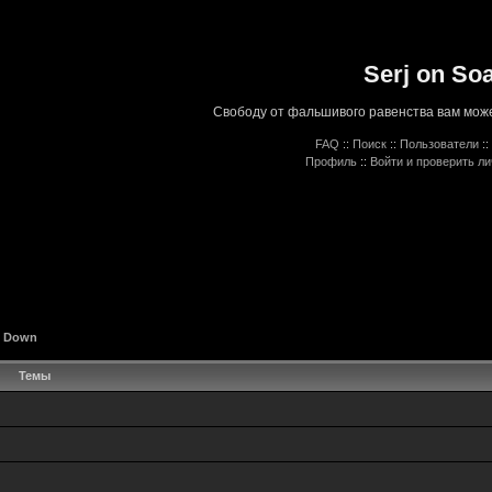
Serj on So
Свободу от фальшивого равенства вам може
FAQ
::
Поиск
::
Пользователи
::
Профиль
::
Войти и проверить л
A Down
Темы