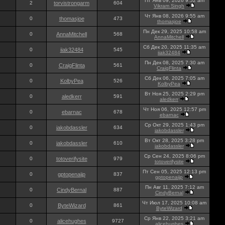
Пт Янв 09, 2026 9:52 am
2
torvistrongarm
604
Vikram Singh
Чт Янв 08, 2026 9:55 am
0
thomasjoe
473
thomasjoe
Пн Дек 29, 2025 10:58 am
0
AnnaMitchell
568
AnnaMitchell
Сб Дек 20, 2025 11:35 am
0
iiak32484
545
iiak32484
Пн Дек 08, 2025 7:30 am
0
CraigFlinta
561
CraigFlinta
Сб Дек 06, 2025 7:05 am
0
KolbyPea
526
KolbyPea
Вт Ноя 25, 2025 2:29 pm
0
aledkerr
591
aledkerr
Чт Ноя 06, 2025 12:57 pm
0
ebarnac
678
ebarnac
Ср Окт 29, 2025 1:43 pm
0
jakobdassler
634
jakobdassler
Вт Окт 28, 2025 3:28 pm
0
jakobdassler
610
jakobdassler
Ср Сен 24, 2025 8:06 pm
0
totoverifysite
979
totoverifysite
Пт Сен 05, 2025 12:13 pm
0
gptopenaijp
837
gptopenaijp
Пн Авг 11, 2025 7:12 am
0
CindyBernal
887
CindyBernal
Чт Июл 17, 2025 10:08 am
0
ByteWizard
861
ByteWizard
Ср Янв 22, 2025 3:21 am
0
alicehughes
9727
alicehughes