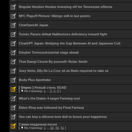
Regular Hendon Hooker investing off for Tennessee offense
NFC Playoff Picture: Vikings still in but points
ChatOpenAI Japan
Turner, Pacers defeat Haliburtons deficiency toward fight
ChatGPT Japan: Bridging the Gap Between AI and Japanese Cult
Gleyber Torressubstantial stage ahead
That Dawgl Chunk By yourself: Nolan Smith
Joey Votto, Elly De La Cruz sit as Reds required to take se
Body Plus Apotheke
[ Опрос ]
Новый стиль SOAD
[
На страницу:
1
...
3
,
4
,
5
]
What's the Diablo 4 target Farming tool
Elden Ring was followed by Final Fantasy
You can buy a silicone love doll to boost your happiness
Самая неудачная песня
[
На страницу:
1
...
49
,
50
,
51
]