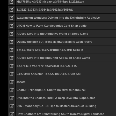
M&#7855;t k&#237;nh cao c&#7845;p: &#272;&am
&#3627;&#3634;&#3648;&#3614;&#3639;&
Watermelon Wonders: Delving into the Delightfully Addictive
U4GM How to Farm Candleberries Cold Snap guide
A Deep Dive into the Addictive World of Slope Game
Quality the pick out: Bengals draft Miami's Jalen Rivers
5 m&#7851;u &#273;&#7891;ng h&#7891; Seiko n
A Deep Dive into the Enduring Appeal of Snake Game
B&#7843;o v&#7879; th&#7883; l&#7921;c t&
L&#7907;i &#237;ch To&#224;n Di&#7879;n Khi
assafa
ChatGPT Nihongo: AI Chatto no Mirai to Kanousei
Dive into the Endless Thrill: A Deep Dive into Slope Game
U4N - Monopoly Go: 18 Tips to Master Sticker Set Building
How Chatbots are Transforming South Korea's Digital Landscap