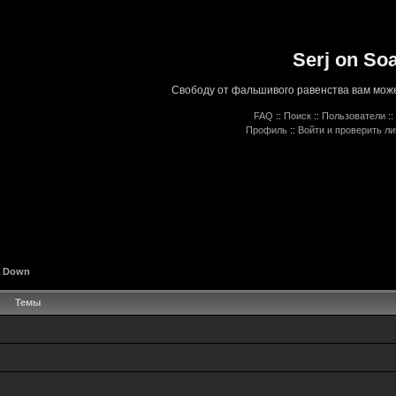
Serj on So
Свободу от фальшивого равенства вам може
FAQ
::
Поиск
::
Пользователи
::
Профиль
::
Войти и проверить л
A Down
Темы