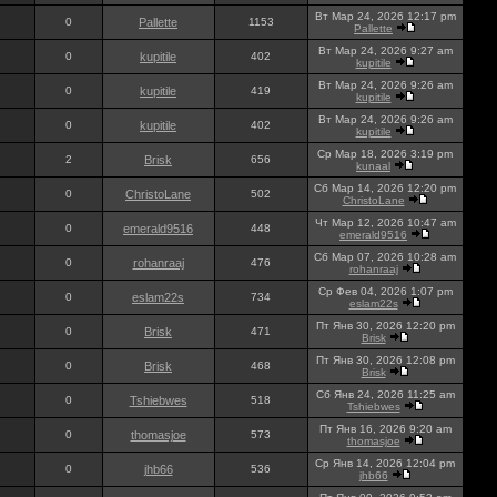
Вт Мар 24, 2026 12:17 pm
0
Pallette
1153
Pallette
Вт Мар 24, 2026 9:27 am
0
kupitile
402
kupitile
Вт Мар 24, 2026 9:26 am
0
kupitile
419
kupitile
Вт Мар 24, 2026 9:26 am
0
kupitile
402
kupitile
Ср Мар 18, 2026 3:19 pm
2
Brisk
656
kunaal
Сб Мар 14, 2026 12:20 pm
0
ChristoLane
502
ChristoLane
Чт Мар 12, 2026 10:47 am
0
emerald9516
448
emerald9516
Сб Мар 07, 2026 10:28 am
0
rohanraaj
476
rohanraaj
Ср Фев 04, 2026 1:07 pm
0
eslam22s
734
eslam22s
Пт Янв 30, 2026 12:20 pm
0
Brisk
471
Brisk
Пт Янв 30, 2026 12:08 pm
0
Brisk
468
Brisk
Сб Янв 24, 2026 11:25 am
0
Tshiebwes
518
Tshiebwes
Пт Янв 16, 2026 9:20 am
0
thomasjoe
573
thomasjoe
Ср Янв 14, 2026 12:04 pm
0
jhb66
536
jhb66