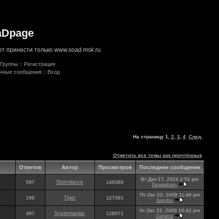
aDpage
т принести только www.soad.msk.ru
Группы
::
Регистрация
ичные сообщения
::
Вход
На страницу
1
,
2
,
3
,
4
След.
Отметить все темы как прочтённые
Ответов
Автор
Просмотров
Последнее сообщение
Вт Дек 17, 2024 2:51 pm
Stormlance
597
146388
Dewaidsen
Пт Окт 23, 2009 11:46 pm
Tiger
196
127391
Sandra
Чт Окт 22, 2009 10:42 pm
Systemaniac
487
128671
Серёга