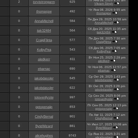
Пт Янв 09, 2026 9:52 am
2
torvistrongarm
625
Vikram Singh
Чт Янв 08, 2026 9:55 am
0
thomasjoe
492
thomasjoe
Пн Дек 29, 2025 10:58 am
0
AnnaMitchell
584
AnnaMitchell
Сб Дек 20, 2025 11:35 am
0
iiak32484
564
iiak32484
Пн Дек 08, 2025 7:30 am
0
CraigFlinta
577
CraigFlinta
Сб Дек 06, 2025 7:05 am
0
KolbyPea
543
KolbyPea
Вт Ноя 25, 2025 2:29 pm
0
aledkerr
611
aledkerr
Чт Ноя 06, 2025 12:57 pm
0
ebarnac
690
ebarnac
Ср Окт 29, 2025 1:43 pm
0
jakobdassler
645
jakobdassler
Вт Окт 28, 2025 3:28 pm
0
jakobdassler
622
jakobdassler
Ср Сен 24, 2025 8:06 pm
0
totoverifysite
997
totoverifysite
Пт Сен 05, 2025 12:13 pm
0
gptopenaijp
853
gptopenaijp
Пн Авг 11, 2025 7:12 am
0
CindyBernal
901
CindyBernal
Чт Июл 17, 2025 10:08 am
0
ByteWizard
881
ByteWizard
Ср Янв 22, 2025 3:21 am
0
alicehughes
9743
alicehughes