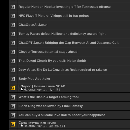
Regular Hendon Hooker investing off for Tennessee offense
NFC Playoff Picture: Vikings still in but points
ChatOpenAI Japan
Turner, Pacers defeat Haliburtons deficiency toward fight
ChatGPT Japan: Bridging the Gap Between AI and Japanese Cult
Gleyber Torressubstantial stage ahead
That Dawgl Chunk By yourself: Nolan Smith
Joey Votto, Elly De La Cruz sit as Reds required to take se
Body Plus Apotheke
[ Опрос ]
Новый стиль SOAD
[
На страницу:
1
...
3
,
4
,
5
]
What's the Diablo 4 target Farming tool
Elden Ring was followed by Final Fantasy
You can buy a silicone love doll to boost your happiness
Самая неудачная песня
[
На страницу:
1
...
49
,
50
,
51
]