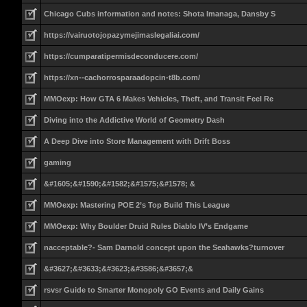
Chicago Cubs information and notes: Shota Imanaga, Dansby S
https://vairuotojopazymejimaslegaliai.com/
https://cumparatipermisdeconducere.com/
https://xn--cachorrosparaadopcin-t8b.com/
MMOexp: How GTA 6 Makes Vehicles, Theft, and Transit Feel Re
Diving into the Addictive World of Geometry Dash
A Deep Dive into Store Management with Drift Boss
gaming
&#1605;&#1590;&#1582;&#1575;&#1578; &
MMOexp: Mastering POE 2’s Top Build This League
MMOexp: Why Boulder Druid Rules Diablo IV’s Endgame
nacceptable?- Sam Darnold concept upon the Seahawks?turnover
&#3627;&#3633;&#3623;&#3586;&#3657;&
rsvsr Guide to Smarter Monopoly GO Events and Daily Gains