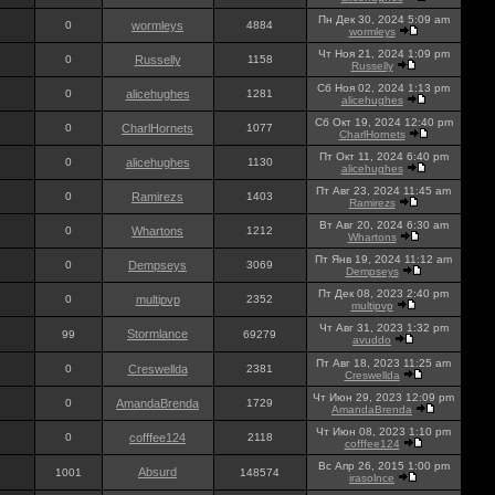
Пн Дек 30, 2024 5:09 am
0
wormleys
4884
wormleys
Чт Ноя 21, 2024 1:09 pm
0
Russelly
1158
Russelly
Сб Ноя 02, 2024 1:13 pm
0
alicehughes
1281
alicehughes
Сб Окт 19, 2024 12:40 pm
0
CharlHornets
1077
CharlHornets
Пт Окт 11, 2024 6:40 pm
0
alicehughes
1130
alicehughes
Пт Авг 23, 2024 11:45 am
0
Ramirezs
1403
Ramirezs
Вт Авг 20, 2024 6:30 am
0
Whartons
1212
Whartons
Пт Янв 19, 2024 11:12 am
0
Dempseys
3069
Dempseys
Пт Дек 08, 2023 2:40 pm
0
multipvp
2352
multipvp
Чт Авг 31, 2023 1:32 pm
Stormlance
99
69279
avuddo
Пт Авг 18, 2023 11:25 am
0
Creswellda
2381
Creswellda
Чт Июн 29, 2023 12:09 pm
0
AmandaBrenda
1729
AmandaBrenda
Чт Июн 08, 2023 1:10 pm
0
cofffee124
2118
cofffee124
Вс Апр 26, 2015 1:00 pm
Absurd
1001
148574
irasolnce