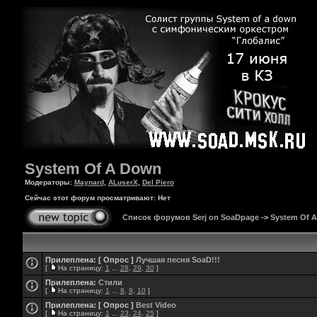
System Of A Down
Модераторы:
Maynard
,
ALuserX
,
Del Piero
Сейчас этот форум просматривают: Нет
Список форумов Serj on SoaDpage
->
System Of 
Прилеплена:
[ Опрос ]
Лучшая песня SoaD!!!
[
На страницу:
1
...
28
,
29
,
30
]
Прилеплена:
Стили
[
На страницу:
1
...
8
,
9
,
10
]
Прилеплена:
[ Опрос ]
Best Video
[
На страницу:
1
...
23
,
24
,
25
]