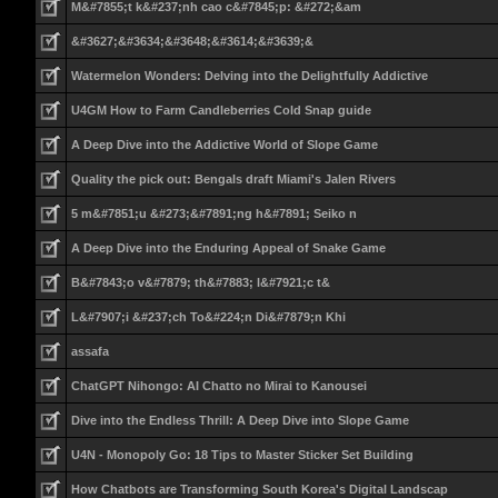
M&#7855;t k&#237;nh cao c&#7845;p: &#272;&am
&#3627;&#3634;&#3648;&#3614;&#3639;&
Watermelon Wonders: Delving into the Delightfully Addictive
U4GM How to Farm Candleberries Cold Snap guide
A Deep Dive into the Addictive World of Slope Game
Quality the pick out: Bengals draft Miami's Jalen Rivers
5 m&#7851;u &#273;&#7891;ng h&#7891; Seiko n
A Deep Dive into the Enduring Appeal of Snake Game
B&#7843;o v&#7879; th&#7883; l&#7921;c t&
L&#7907;i &#237;ch To&#224;n Di&#7879;n Khi
assafa
ChatGPT Nihongo: AI Chatto no Mirai to Kanousei
Dive into the Endless Thrill: A Deep Dive into Slope Game
U4N - Monopoly Go: 18 Tips to Master Sticker Set Building
How Chatbots are Transforming South Korea's Digital Landscap