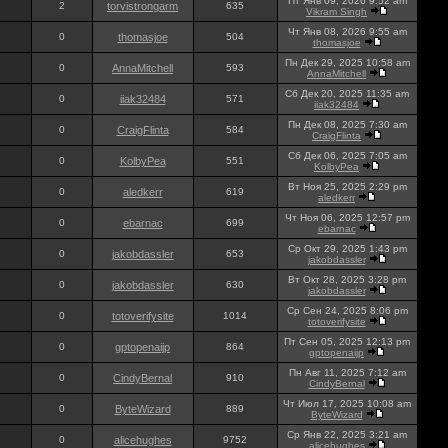
Пт Янв 09, 2026 9:52 am
2
torvistrongarm
635
Vikram Singh
Чт Янв 08, 2026 9:55 am
0
thomasjoe
504
thomasjoe
Пн Дек 29, 2025 10:58 am
0
AnnaMitchell
593
AnnaMitchell
Сб Дек 20, 2025 11:35 am
0
iiak32484
571
iiak32484
Пн Дек 08, 2025 7:30 am
0
CraigFlinta
584
CraigFlinta
Сб Дек 06, 2025 7:05 am
0
KolbyPea
551
KolbyPea
Вт Ноя 25, 2025 2:29 pm
0
aledkerr
619
aledkerr
Чт Ноя 06, 2025 12:57 pm
0
ebarnac
699
ebarnac
Ср Окт 29, 2025 1:43 pm
0
jakobdassler
653
jakobdassler
Вт Окт 28, 2025 3:28 pm
0
jakobdassler
630
jakobdassler
Ср Сен 24, 2025 8:06 pm
0
totoverifysite
1014
totoverifysite
Пт Сен 05, 2025 12:13 pm
0
gptopenaijp
864
gptopenaijp
Пн Авг 11, 2025 7:12 am
0
CindyBernal
910
CindyBernal
Чт Июл 17, 2025 10:08 am
0
ByteWizard
889
ByteWizard
Ср Янв 22, 2025 3:21 am
0
alicehughes
9752
alicehughes