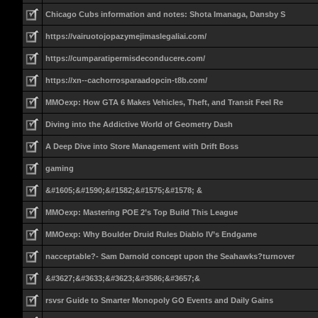
Chicago Cubs information and notes: Shota Imanaga, Dansby S
https://vairuotojopazymejimaslegaliai.com/
https://cumparatipermisdeconducere.com/
https://xn--cachorrosparaadopcin-t8b.com/
MMOexp: How GTA 6 Makes Vehicles, Theft, and Transit Feel Re
Diving into the Addictive World of Geometry Dash
A Deep Dive into Store Management with Drift Boss
gaming
&#1605;&#1590;&#1582;&#1575;&#1578; &
MMOexp: Mastering POE 2’s Top Build This League
MMOexp: Why Boulder Druid Rules Diablo IV’s Endgame
nacceptable?- Sam Darnold concept upon the Seahawks?turnover
&#3627;&#3633;&#3623;&#3586;&#3657;&
rsvsr Guide to Smarter Monopoly GO Events and Daily Gains