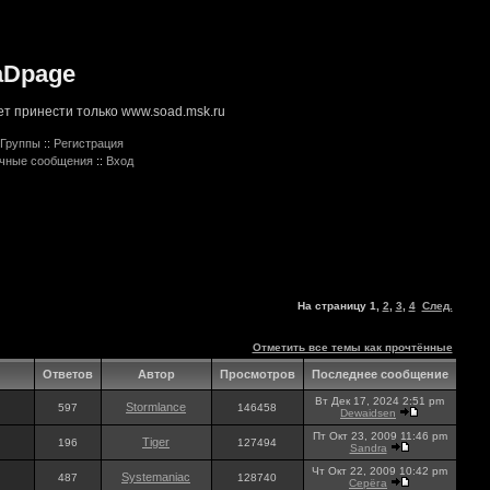
aDpage
т принести только www.soad.msk.ru
Группы
::
Регистрация
ичные сообщения
::
Вход
На страницу
1
,
2
,
3
,
4
След.
Отметить все темы как прочтённые
Ответов
Автор
Просмотров
Последнее сообщение
Вт Дек 17, 2024 2:51 pm
Stormlance
597
146458
Dewaidsen
Пт Окт 23, 2009 11:46 pm
Tiger
196
127494
Sandra
Чт Окт 22, 2009 10:42 pm
Systemaniac
487
128740
Серёга