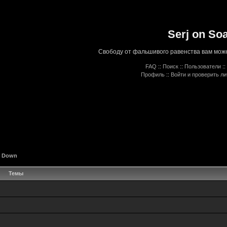
Serj on So
Свободу от фальшивого равенства вам може
FAQ
::
Поиск
::
Пользователи
::
Профиль
::
Войти и проверить л
A Down
Темы