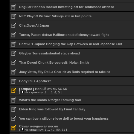
Regular Hendon Hooker investing off for Tennessee offense
NFC Playoff Picture: Vikings still in but points
ChatOpenAI Japan
Turner, Pacers defeat Haliburtons deficiency toward fight
ChatGPT Japan: Bridging the Gap Between AI and Japanese Cult
Gleyber Torressubstantial stage ahead
That Dawgl Chunk By yourself: Nolan Smith
Joey Votto, Elly De La Cruz sit as Reds required to take se
Body Plus Apotheke
[ Опрос ]
Новый стиль SOAD
[
На страницу:
1
...
3
,
4
,
5
]
What's the Diablo 4 target Farming tool
Elden Ring was followed by Final Fantasy
You can buy a silicone love doll to boost your happiness
Самая неудачная песня
[
На страницу:
1
...
49
,
50
,
51
]