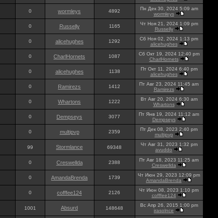
Пн Дек 30, 2024 5:09 am
0
wormleys
4892
wormleys
Чт Ноя 21, 2024 1:09 pm
0
Russelly
1165
Russelly
Сб Ноя 02, 2024 1:13 pm
0
alicehughes
1292
alicehughes
Сб Окт 19, 2024 12:40 pm
0
CharlHornets
1087
CharlHornets
Пт Окт 11, 2024 6:40 pm
0
alicehughes
1138
alicehughes
Пт Авг 23, 2024 11:45 am
0
Ramirezs
1412
Ramirezs
Вт Авг 20, 2024 6:30 am
0
Whartons
1222
Whartons
Пт Янв 19, 2024 11:12 am
0
Dempseys
3077
Dempseys
Пт Дек 08, 2023 2:40 pm
0
multipvp
2359
multipvp
Чт Авг 31, 2023 1:32 pm
Stormlance
99
69348
avuddo
Пт Авг 18, 2023 11:25 am
0
Creswellda
2388
Creswellda
Чт Июн 29, 2023 12:09 pm
0
AmandaBrenda
1739
AmandaBrenda
Чт Июн 08, 2023 1:10 pm
0
cofffee124
2126
cofffee124
Вс Апр 26, 2015 1:00 pm
Absurd
1001
148648
irasolnce