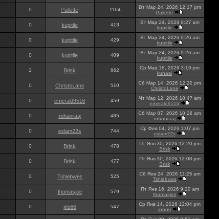
Вт Мар 24, 2026 12:17 pm
0
Pallette
1164
Pallette
Вт Мар 24, 2026 9:27 am
0
kupitile
413
kupitile
Вт Мар 24, 2026 9:26 am
0
kupitile
429
kupitile
Вт Мар 24, 2026 9:26 am
0
kupitile
409
kupitile
Ср Мар 18, 2026 3:19 pm
2
Brisk
662
kunaal
Сб Мар 14, 2026 12:20 pm
0
ChristoLane
510
ChristoLane
Чт Мар 12, 2026 10:47 am
0
emerald9516
459
emerald9516
Сб Мар 07, 2026 10:28 am
0
rohanraaj
485
rohanraaj
Ср Фев 04, 2026 1:07 pm
0
eslam22s
744
eslam22s
Пт Янв 30, 2026 12:20 pm
0
Brisk
478
Brisk
Пт Янв 30, 2026 12:08 pm
0
Brisk
477
Brisk
Сб Янв 24, 2026 11:25 am
0
Tshiebwes
525
Tshiebwes
Пт Янв 16, 2026 9:20 am
0
thomasjoe
579
thomasjoe
Ср Янв 14, 2026 12:04 pm
0
jhb66
547
jhb66