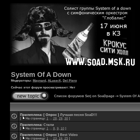
System Of A Down
Модераторы:
Maynard
,
ALuserX
,
Del Piero
Сейчас этот форум просматривают: Нет
Список форумов Serj on SoaDpage
->
System Of 
Прилеплена:
[ Опрос ]
Лучшая песня SoaD!!!
[
На страницу:
1
...
28
,
29
,
30
]
Прилеплена:
Стили
[
На страницу:
1
...
8
,
9
,
10
]
Прилеплена:
[ Опрос ]
Best Video
[
На страницу:
1
...
23
,
24
,
25
]