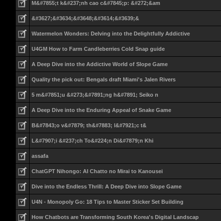
M&#7855;t k&#237;nh cao c&#7845;p: &#272;&am
&#3627;&#3634;&#3648;&#3614;&#3639;&
Watermelon Wonders: Delving into the Delightfully Addictive
U4GM How to Farm Candleberries Cold Snap guide
A Deep Dive into the Addictive World of Slope Game
Quality the pick out: Bengals draft Miami's Jalen Rivers
5 m&#7851;u &#273;&#7891;ng h&#7891; Seiko n
A Deep Dive into the Enduring Appeal of Snake Game
B&#7843;o v&#7879; th&#7883; l&#7921;c t&
L&#7907;i &#237;ch To&#224;n Di&#7879;n Khi
assafa
ChatGPT Nihongo: AI Chatto no Mirai to Kanousei
Dive into the Endless Thrill: A Deep Dive into Slope Game
U4N - Monopoly Go: 18 Tips to Master Sticker Set Building
How Chatbots are Transforming South Korea's Digital Landscap