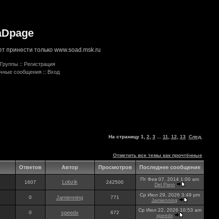
aDpage
т принести только www.soad.msk.ru
Группы
::
Регистрация
ичные сообщения
::
Вход
На страницу
1
,
2
,
3
...
11
,
12
,
13
След.
Отметить все темы как прочтённые
Ответов
Автор
Просмотров
Последнее сообщение
Пт Фев 07, 2014 1:00 am
Lobzik
1607
242500
Del Piero
Ср Июл 29, 2026 3:49 pm
0
Jamienning
771
Jamienning
Ср Июл 22, 2026 10:53 am
0
speedx
672
speedx