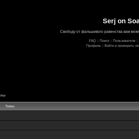
Serj on So
Свободу от фальшивого равенства вам може
FAQ
::
Поиск
::
Пользователи
::
Профиль
::
Войти и проверить л
ппы
Темы