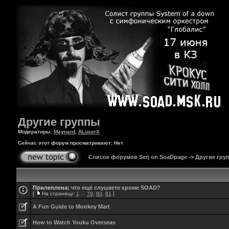
Другие группы
Модераторы:
Maynard
,
ALuserX
Сейчас этот форум просматривают: Нет
Список форумов Serj on SoaDpage
->
Другие гру
Прилеплена:
что ещё слушаете кроме SOAD?
[
На страницу:
1
...
79
,
80
,
81
]
A Fun Guide to Monkey Mart
How to Watch Youku Overseas