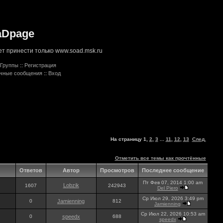
aDpage
т принести только www.soad.msk.ru
Группы
::
Регистрация
ичные сообщения
::
Вход
На страницу
1
,
2
,
3
...
11
,
12
,
13
След.
Отметить все темы как прочтённые
Ответов
Автор
Просмотров
Последнее сообщение
Пт Фев 07, 2014 1:00 am
Lobzik
1607
242943
Del Piero
Ср Июл 29, 2026 3:49 pm
0
Jamienning
812
Jamienning
Ср Июл 22, 2026 10:53 am
0
speedx
688
speedx