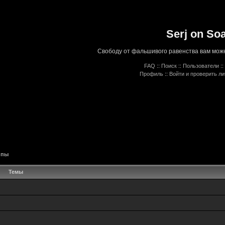
Serj on So
Свободу от фальшивого равенства вам може
FAQ
::
Поиск
::
Пользователи
::
Профиль
::
Войти и проверить л
ппы
Темы