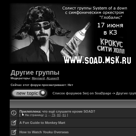
Другие группы
Модераторы:
Maynard
,
ALuserX
Сейчас этот форум просматривают: Нет
Список форумов Serj on SoaDpage
->
Другие гру
Прилеплена:
что ещё слушаете кроме SOAD?
[
На страницу:
1
...
79
,
80
,
81
]
A Fun Guide to Monkey Mart
How to Watch Youku Overseas