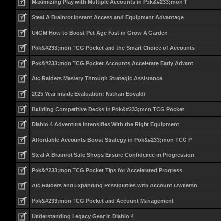
Maximizing Play with Multiple Accounts in Pok&#233;mon T
Steal A Brainrot Instant Access and Equipment Advantage
U4GM How to Boost Pet Age Fast in Grow A Garden
Pok&#233;mon TCG Pocket and the Smart Choice of Accounts
Pok&#233;mon TCG Pocket Accounts Accelerate Early Advant
Arc Raiders Mastery Through Strategic Assistance
2025 Year inside Evaluation: Nathan Eovaldi
Building Competitive Decks in Pok&#233;mon TCG Pocket
Diablo 4 Adventure Intensifies With the Right Equipment
Affordable Accounts Boost Strategy in Pok&#233;mon TCG P
Steal A Brainrot Safe Shops Ensure Confidence in Progression
Pok&#233;mon TCG Pocket Tips for Accelerated Progress
Arc Raiders and Expanding Possibilities with Account Ownersh
Pok&#233;mon TCG Pocket and Account Management
Understanding Legacy Gear in Diablo 4