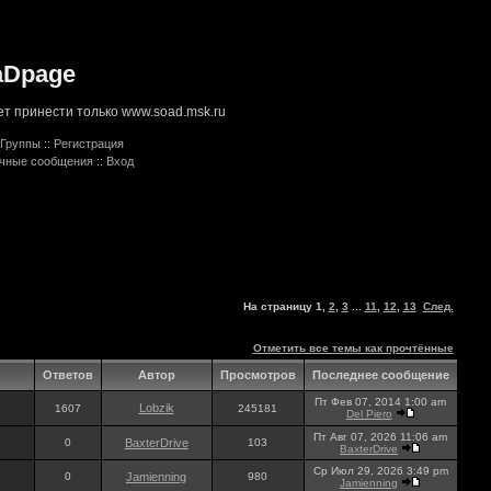
aDpage
т принести только www.soad.msk.ru
Группы
::
Регистрация
ичные сообщения
::
Вход
На страницу
1
,
2
,
3
...
11
,
12
,
13
След.
Отметить все темы как прочтённые
Ответов
Автор
Просмотров
Последнее сообщение
Пт Фев 07, 2014 1:00 am
Lobzik
1607
245181
Del Piero
Пт Авг 07, 2026 11:06 am
0
BaxterDrive
103
BaxterDrive
Ср Июл 29, 2026 3:49 pm
0
Jamienning
980
Jamienning