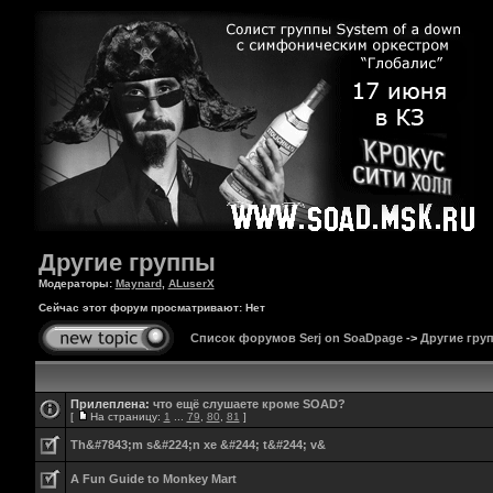
Другие группы
Модераторы:
Maynard
,
ALuserX
Сейчас этот форум просматривают: Нет
Список форумов Serj on SoaDpage
->
Другие гру
Прилеплена:
что ещё слушаете кроме SOAD?
[
На страницу:
1
...
79
,
80
,
81
]
Th&#7843;m s&#224;n xe &#244; t&#244; v&
A Fun Guide to Monkey Mart