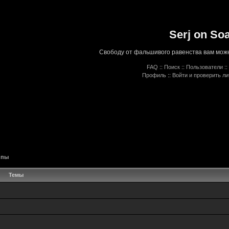
Serj on So
Свободу от фальшивого равенства вам може
FAQ
::
Поиск
::
Пользователи
::
Профиль
::
Войти и проверить л
ппы
Темы