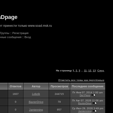
aDpage
т принести только www.soad.msk.ru
Группы
::
Регистрация
ичные сообщения
::
Вход
На страницу
1
,
2
,
3
...
11
,
12
,
13
След.
Отметить все темы как прочтённые
Ответов
Автор
Просмотров
Последнее сообщение
Пт Фев 07, 2014 1:00 am
Lobzik
1607
244715
Del Piero
Пт Авг 07, 2026 11:06 am
0
BaxterDrive
79
BaxterDrive
Ср Июл 29, 2026 3:49 pm
0
Jamienning
957
Jamienning