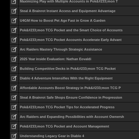
Maximizing Play with Multiple Accounts in Pok&#233;mon T
Steal A Brainrot Instant Access and Equipment Advantage
U4GM How to Boost Pet Age Fast in Grow A Garden
Pok&#233;mon TCG Pocket and the Smart Choice of Accounts
Pok&#233;mon TCG Pocket Accounts Accelerate Early Advant
Arc Raiders Mastery Through Strategic Assistance
2025 Year inside Evaluation: Nathan Eovaldi
Building Competitive Decks in Pok&#233;mon TCG Pocket
Diablo 4 Adventure Intensifies With the Right Equipment
Affordable Accounts Boost Strategy in Pok&#233;mon TCG P
Steal A Brainrot Safe Shops Ensure Confidence in Progression
Pok&#233;mon TCG Pocket Tips for Accelerated Progress
Arc Raiders and Expanding Possibilities with Account Ownersh
Pok&#233;mon TCG Pocket and Account Management
Understanding Legacy Gear in Diablo 4