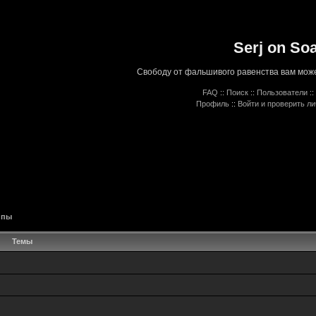
Serj on So
Свободу от фальшивого равенства вам може
FAQ
::
Поиск
::
Пользователи
::
Профиль
::
Войти и проверить л
ппы
Темы