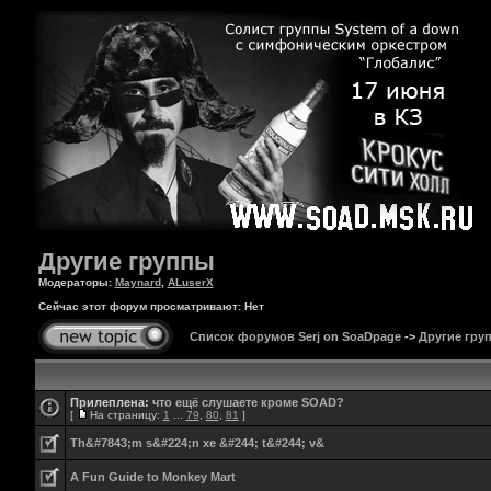
Другие группы
Модераторы:
Maynard
,
ALuserX
Сейчас этот форум просматривают: Нет
Список форумов Serj on SoaDpage
->
Другие гру
Прилеплена:
что ещё слушаете кроме SOAD?
[
На страницу:
1
...
79
,
80
,
81
]
Th&#7843;m s&#224;n xe &#244; t&#244; v&
A Fun Guide to Monkey Mart