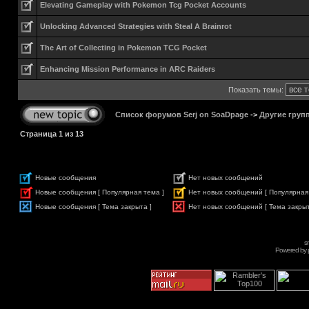
Elevating Gameplay with Pokemon Tcg Pocket Accounts
Unlocking Advanced Strategies with Steal A Brainrot
The Art of Collecting in Pokemon TCG Pocket
Enhancing Mission Performance in ARC Raiders
Показать темы:
Список форумов Serj on SoaDpage
->
Другие груп
Страница
1
из
13
Новые сообщения
Нет новых сообщений
Новые сообщения [ Популярная тема ]
Нет новых сообщений [ Популярная
Новые сообщения [ Тема закрыта ]
Нет новых сообщений [ Тема закрыт
s
Powered by