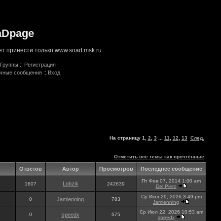
aDpage
т принести только www.soad.msk.ru
Группы
::
Регистрация
ичные сообщения
::
Вход
На страницу
1
,
2
,
3
...
11
,
12
,
13
След.
Отметить все темы как прочтённые
Ответов
Автор
Просмотров
Последнее сообщение
Пт Фев 07, 2014 1:00 am
Lobzik
1607
242639
Del Piero
Ср Июл 29, 2026 3:49 pm
0
Jamienning
783
Jamienning
Ср Июл 22, 2026 10:53 am
0
speedx
675
speedx