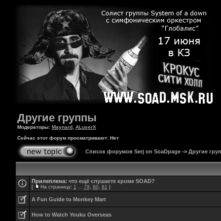
Другие группы
Модераторы:
Maynard
,
ALuserX
Сейчас этот форум просматривают: Нет
Список форумов Serj on SoaDpage
->
Другие гру
Прилеплена:
что ещё слушаете кроме SOAD?
[
На страницу:
1
...
79
,
80
,
81
]
A Fun Guide to Monkey Mart
How to Watch Youku Overseas