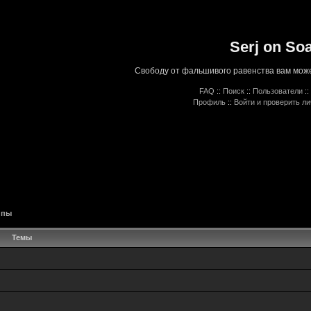
Serj on So
Свободу от фальшивого равенства вам може
FAQ
::
Поиск
::
Пользователи
::
Профиль
::
Войти и проверить л
ппы
Темы