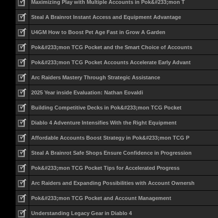
Maximizing Play with Multiple Accounts in Pok&#233;mon T
Steal A Brainrot Instant Access and Equipment Advantage
U4GM How to Boost Pet Age Fast in Grow A Garden
Pok&#233;mon TCG Pocket and the Smart Choice of Accounts
Pok&#233;mon TCG Pocket Accounts Accelerate Early Advant
Arc Raiders Mastery Through Strategic Assistance
2025 Year inside Evaluation: Nathan Eovaldi
Building Competitive Decks in Pok&#233;mon TCG Pocket
Diablo 4 Adventure Intensifies With the Right Equipment
Affordable Accounts Boost Strategy in Pok&#233;mon TCG P
Steal A Brainrot Safe Shops Ensure Confidence in Progression
Pok&#233;mon TCG Pocket Tips for Accelerated Progress
Arc Raiders and Expanding Possibilities with Account Ownersh
Pok&#233;mon TCG Pocket and Account Management
Understanding Legacy Gear in Diablo 4