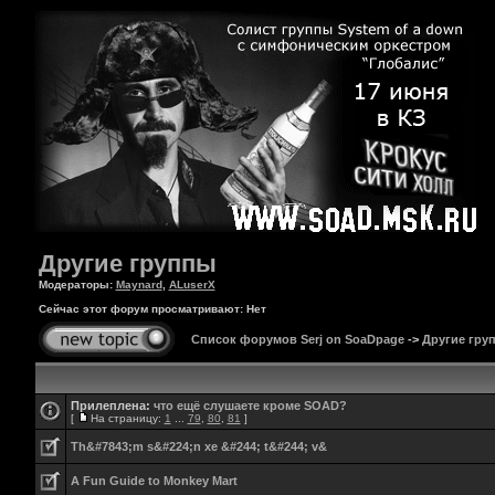
Другие группы
Модераторы:
Maynard
,
ALuserX
Сейчас этот форум просматривают: Нет
Список форумов Serj on SoaDpage
->
Другие гру
Прилеплена:
что ещё слушаете кроме SOAD?
[
На страницу:
1
...
79
,
80
,
81
]
Th&#7843;m s&#224;n xe &#244; t&#244; v&
A Fun Guide to Monkey Mart