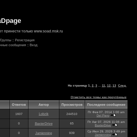
aDpage
т принести только www.soad.msk.ru
Группы
::
Регистрация
ичные сообщения
::
Вход
На страницу
1
,
2
,
3
...
11
,
12
,
13
След.
Отметить все темы как прочтённые
Ответов
Автор
Просмотров
Последнее сообщение
Пт Фев 07, 2014 1:00 am
Lobzik
1607
244510
Del Piero
Пт Авг 07, 2026 11:06 am
0
BaxterDrive
65
BaxterDrive
Ср Июл 29, 2026 3:49 pm
0
Jamienning
939
Jamienning