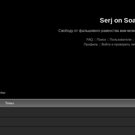
Serj on So
Свободу от фальшивого равенства вам може
FAQ
::
Поиск
::
Пользователи
::
Профиль
::
Войти и проверить л
ппы
Темы