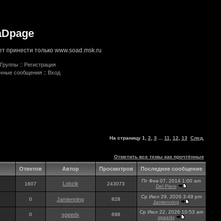
aDpage
т принести только www.soad.msk.ru
Группы
::
Регистрация
ичные сообщения
::
Вход
На страницу
1
,
2
,
3
...
11
,
12
,
13
След.
Отметить все темы как прочтённые
Ответов
Автор
Просмотров
Последнее сообщение
Пт Фев 07, 2014 1:00 am
Lobzik
1607
243073
Del Piero
Ср Июл 29, 2026 3:49 pm
0
Jamienning
828
Jamienning
Ср Июл 22, 2026 10:53 am
0
speedx
698
speedx