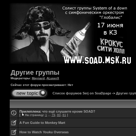
Другие группы
Модераторы:
Maynard
,
ALuserX
Сейчас этот форум просматривают: Нет
Список форумов Serj on SoaDpage
->
Другие гру
Прилеплена:
что ещё слушаете кроме SOAD?
[
На страницу:
1
...
79
,
80
,
81
]
A Fun Guide to Monkey Mart
How to Watch Youku Overseas