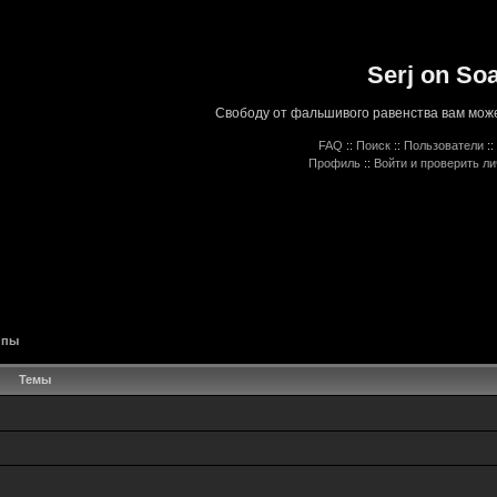
Serj on So
Свободу от фальшивого равенства вам може
FAQ
::
Поиск
::
Пользователи
::
Профиль
::
Войти и проверить л
ппы
Темы