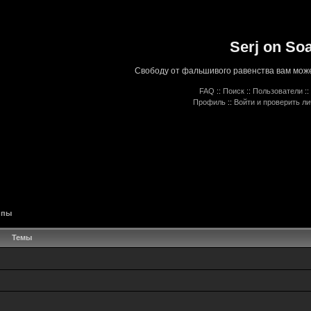
Serj on So
Свободу от фальшивого равенства вам може
FAQ
::
Поиск
::
Пользователи
::
Профиль
::
Войти и проверить л
ппы
Темы