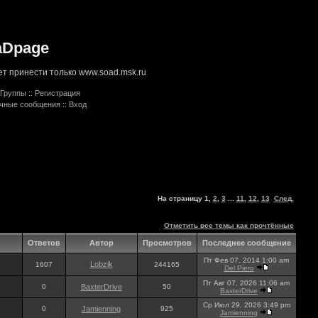
aDpage
т принести только www.soad.msk.ru
Группы
::
Регистрация
ичные сообщения
::
Вход
На страницу
1
,
2
,
3
...
11
,
12
,
13
След.
Отметить все темы как прочтённые
Ответов
Автор
Просмотров
Последнее сообщение
Пт Фев 07, 2014 1:00 am
Lobzik
1607
244165
Del Piero
Пт Авг 07, 2026 11:06 am
0
BaxterDrive
50
BaxterDrive
Ср Июл 29, 2026 3:49 pm
0
Jamienning
925
Jamienning