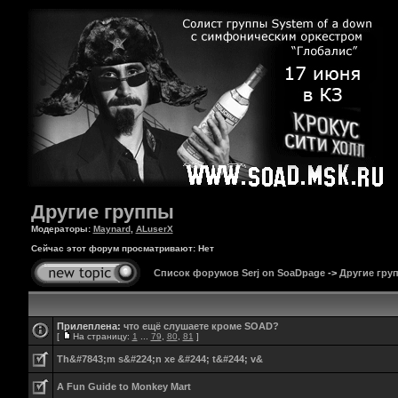
Другие группы
Модераторы:
Maynard
,
ALuserX
Сейчас этот форум просматривают: Нет
Список форумов Serj on SoaDpage
->
Другие гру
Прилеплена:
что ещё слушаете кроме SOAD?
[
На страницу:
1
...
79
,
80
,
81
]
Th&#7843;m s&#224;n xe &#244; t&#244; v&
A Fun Guide to Monkey Mart