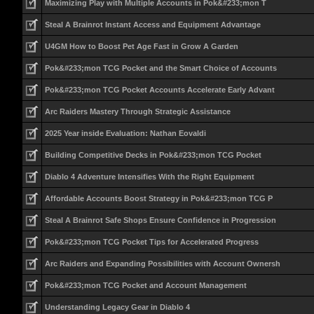
Maximizing Play with Multiple Accounts in Pok&#233;mon T
Steal A Brainrot Instant Access and Equipment Advantage
U4GM How to Boost Pet Age Fast in Grow A Garden
Pok&#233;mon TCG Pocket and the Smart Choice of Accounts
Pok&#233;mon TCG Pocket Accounts Accelerate Early Advant
Arc Raiders Mastery Through Strategic Assistance
2025 Year inside Evaluation: Nathan Eovaldi
Building Competitive Decks in Pok&#233;mon TCG Pocket
Diablo 4 Adventure Intensifies With the Right Equipment
Affordable Accounts Boost Strategy in Pok&#233;mon TCG P
Steal A Brainrot Safe Shops Ensure Confidence in Progression
Pok&#233;mon TCG Pocket Tips for Accelerated Progress
Arc Raiders and Expanding Possibilities with Account Ownersh
Pok&#233;mon TCG Pocket and Account Management
Understanding Legacy Gear in Diablo 4