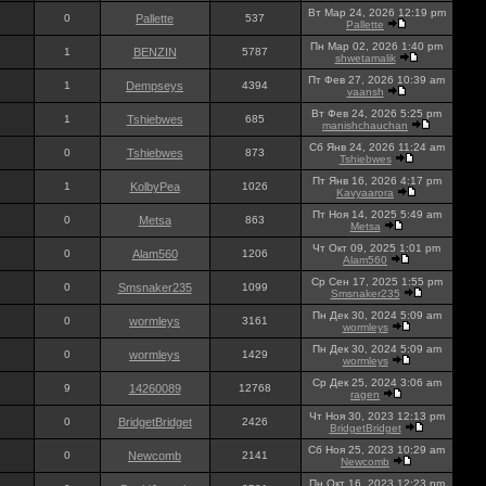
Вт Мар 24, 2026 12:19 pm
0
Pallette
537
Pallette
Пн Мар 02, 2026 1:40 pm
1
BENZIN
5787
shwetamalik
Пт Фев 27, 2026 10:39 am
1
Dempseys
4394
vaansh
Вт Фев 24, 2026 5:25 pm
1
Tshiebwes
685
manishchauchan
Сб Янв 24, 2026 11:24 am
0
Tshiebwes
873
Tshiebwes
Пт Янв 16, 2026 4:17 pm
1
KolbyPea
1026
Kavyaarora
Пт Ноя 14, 2025 5:49 am
0
Metsa
863
Metsa
Чт Окт 09, 2025 1:01 pm
0
Alam560
1206
Alam560
Ср Сен 17, 2025 1:55 pm
0
Smsnaker235
1099
Smsnaker235
Пн Дек 30, 2024 5:09 am
0
wormleys
3161
wormleys
Пн Дек 30, 2024 5:09 am
0
wormleys
1429
wormleys
Ср Дек 25, 2024 3:06 am
9
14260089
12768
ragen
Чт Ноя 30, 2023 12:13 pm
0
BridgetBridget
2426
BridgetBridget
Сб Ноя 25, 2023 10:29 am
0
Newcomb
2141
Newcomb
Пн Окт 16, 2023 12:23 pm