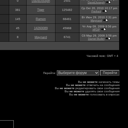
0
DavidJoseph
2501
DavidJoseph
Ср Окт 20, 2010 10:17 pm
Tiger
381
125482
Freiheit
Вт Июн 29, 2010 2:31 pm
Ramon
145
68461
Maynard
Чт Апр 09, 2009 9:56 pm
14260089
45
45968
ИГОР
Сб Мар 29, 2008 3:56 pm
8
Maynard
6741
Daniel Bullet
Часовой пояс: GMT + 4
Перейти:
Вы
не можете
начинать темы
Вы
не можете
отвечать на сообщения
Вы
не можете
редактировать свои сообщения
Вы
не можете
удалять свои сообщения
Вы
не можете
голосовать в опросах