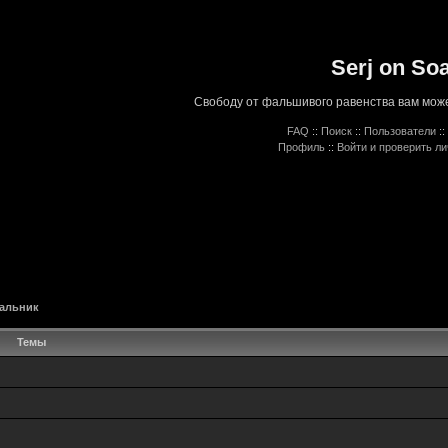
Serj on So
Свободу от фальшивого равенства вам може
FAQ
::
Поиск
::
Пользователи
::
Профиль
::
Войти и проверить л
альник
Темы