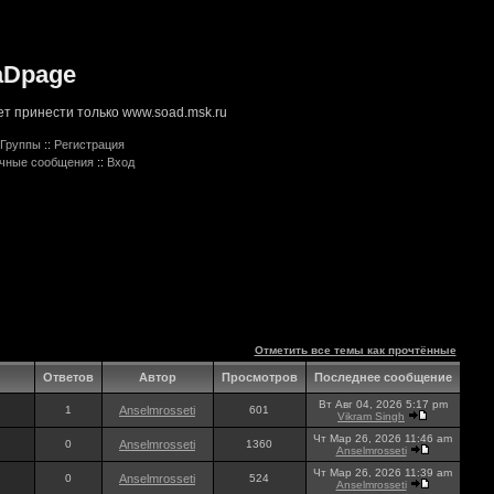
aDpage
т принести только www.soad.msk.ru
Группы
::
Регистрация
ичные сообщения
::
Вход
Отметить все темы как прочтённые
Ответов
Автор
Просмотров
Последнее сообщение
Вт Авг 04, 2026 5:17 pm
1
Anselmrosseti
601
Vikram Singh
Чт Мар 26, 2026 11:46 am
0
Anselmrosseti
1360
Anselmrosseti
Чт Мар 26, 2026 11:39 am
0
Anselmrosseti
524
Anselmrosseti