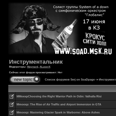
Инструментальник
Модераторы:
Maynard
,
ALuserX
Сейчас этот форум просматривают: Нет
Список форумов Serj on SoaDpage
->
Инструмент
MMoexpChoosing the Right Warrior Path in Odin: Valhalla Risi
Mmoexp: The Rise of Air Traffic and Airport Immersion in GTA
Mmoexp: Mastering Glacier Spark in Warborne: Above Ashes