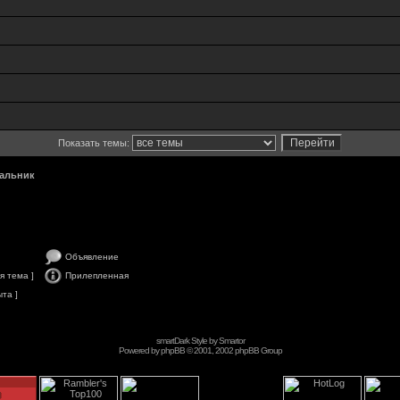
Показать темы:
альник
Объявление
я тема ]
Прилепленная
та ]
smartDark Style by
Smartor
Powered by
phpBB
© 2001, 2002 phpBB Group