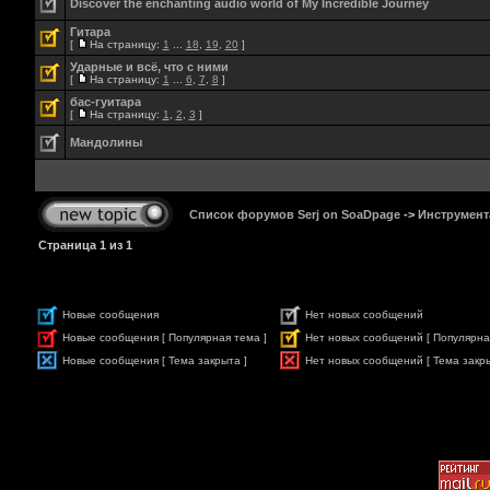
Discover the enchanting audio world of My Incredible Journey
Гитара
[
На страницу:
1
...
18
,
19
,
20
]
Ударные и всё, что с ними
[
На страницу:
1
...
6
,
7
,
8
]
бас-гуитара
[
На страницу:
1
,
2
,
3
]
Мандолины
Список форумов Serj on SoaDpage
->
Инструмент
Страница
1
из
1
Новые сообщения
Нет новых сообщений
Новые сообщения [ Популярная тема ]
Нет новых сообщений [ Популярна
Новые сообщения [ Тема закрыта ]
Нет новых сообщений [ Тема закры