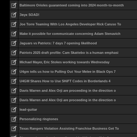
Baltimore Orioles guaranteed coming into 2024 month-to-month
Звук SOAD!
Joe Torre Teaming With Los Angeles Developer Rick Caruso To
Make it possible for communicate concerning Adam Stenavich
Jaguars vs Patriots: 7 days 7 opening likelihood
Patriots 2025 draft profile: Cam Skattebo is a human emphasi
Michael Mayer, Eric Stokes working towards Wednesday
U4gm tells us how to Pulling Out Your Melee in Black Ops 7
U4GM Shares How to Use SHiFT Codes in Borderlands 4
Davis Warren and Alex Orji are proceeding in the direction o
Davis Warren and Alex Orji are proceeding in the direction o
lead-guitar
Personalizing ringtones
Texas Rangers Violation Assisting Franchise Business Get To