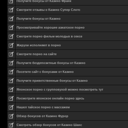
Получите бонусы от Казино Франк
Смотрите отзывы о Казино Супер Слотс
Получите бонусы от Казино
Просматривайте хорошее азиатское порно
Смотрите порно фильм молодых в сексе
Жирухи исполняют в порно
Смотрите порно на сайте
Получите бездепозитные бонусы от Казино
Посетите сайт с бонусами от Казино
Получите приветственные бонусы от Казино
Японское порно с групповухой можно посмотреть тут
Посмотрите японское онлайн порно здесь
Нашел тайское порно с массажем
Обзор бонусов от Казино Фурор
Смотреть обзор бонусов от Казино Шанс