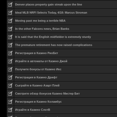
Denver places property gain streak upon the line
Ideal MLB NRFI Selects Today, 4/18: Marcus Stroman
Moving past me being a terrible NBA
In the other Falcons news, Brian Banks
It is said that the English midfielder is extremely sturdy
The premature retirement has now raised complications
Регистрация в Казино РиоБет
Играйте в автоматы от Казино Джой
Получите бонусы от Казино Икс
Регистрация в Казино Дрифт
Сыграйте в Казино Азарт Плей
Смотрите обзор бонусов Казино Мистер Бит
Регистрация в Казино Коламбус
Играйте в Казино СлотВ