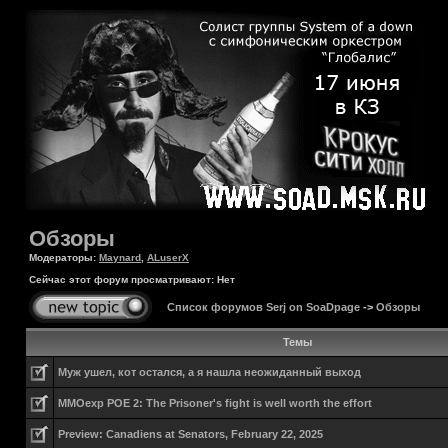
Обзоры
Модераторы:
Maynard
,
ALuserX
Сейчас этот форум просматривают: Нет
Список форумов Serj on SoaDpage
->
Обзоры
Темы
Муж ушел, кот остался, а я нашла неожиданный выход
MMOexp POE 2: The Prisoner's fight is well worth the effort
Preview: Canadiens at Senators, February 22, 2025