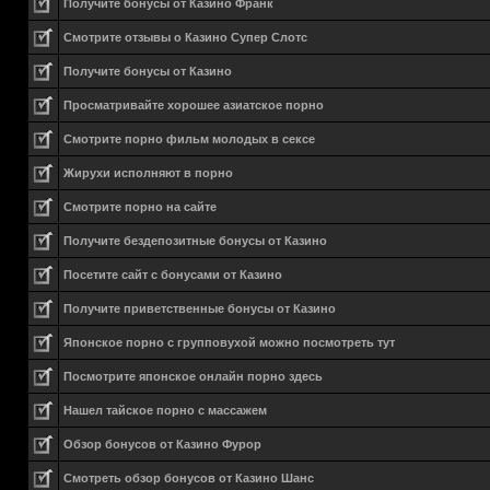
Получите бонусы от Казино Франк
Смотрите отзывы о Казино Супер Слотс
Получите бонусы от Казино
Просматривайте хорошее азиатское порно
Смотрите порно фильм молодых в сексе
Жирухи исполняют в порно
Смотрите порно на сайте
Получите бездепозитные бонусы от Казино
Посетите сайт с бонусами от Казино
Получите приветственные бонусы от Казино
Японское порно с групповухой можно посмотреть тут
Посмотрите японское онлайн порно здесь
Нашел тайское порно с массажем
Обзор бонусов от Казино Фурор
Смотреть обзор бонусов от Казино Шанс