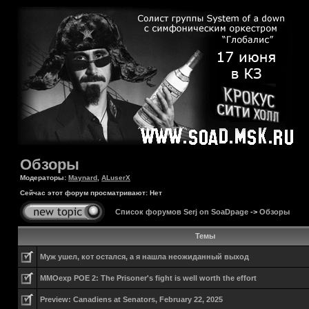
Обзоры
Модераторы:
Maynard
,
ALuserX
Сейчас этот форум просматривают: Нет
Список форумов Serj on SoaDpage
->
Обзоры
Темы
Муж ушел, кот остался, а я нашла неожиданный выход
MMOexp POE 2: The Prisoner's fight is well worth the effort
Preview: Canadiens at Senators, February 22, 2025