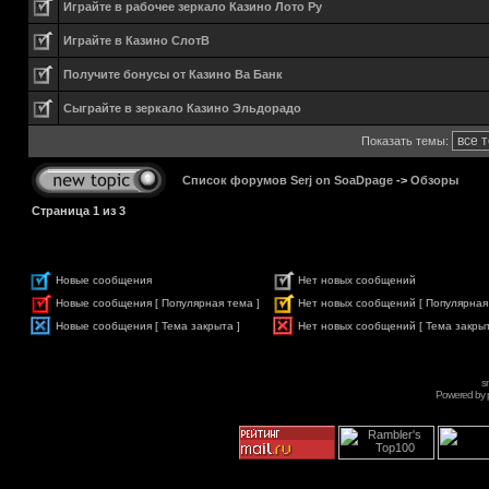
Играйте в рабочее зеркало Казино Лото Ру
Играйте в Казино СлотВ
Получите бонусы от Казино Ва Банк
Сыграйте в зеркало Казино Эльдорадо
Показать темы:
Список форумов Serj on SoaDpage
->
Обзоры
Страница
1
из
3
Новые сообщения
Нет новых сообщений
Новые сообщения [ Популярная тема ]
Нет новых сообщений [ Популярная
Новые сообщения [ Тема закрыта ]
Нет новых сообщений [ Тема закрыт
s
Powered by