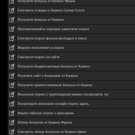
Получите бонусы от Казино Франк
Смотрите отзывы о Казино Супер Слотс
Получите бонусы от Казино
Просматривайте хорошее азиатское порно
Смотрите порно фильм молодых в сексе
Жирухи исполняют в порно
Смотрите порно на сайте
Получите бездепозитные бонусы от Казино
Посетите сайт с бонусами от Казино
Получите приветственные бонусы от Казино
Японское порно с групповухой можно посмотреть тут
Посмотрите японское онлайн порно здесь
Нашел тайское порно с массажем
Обзор бонусов от Казино Фурор
Смотреть обзор бонусов от Казино Шанс