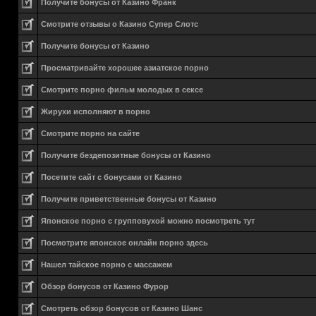
Получите бонусы от Казино Франк
Смотрите отзывы о Казино Супер Слотс
Получите бонусы от Казино
Просматривайте хорошее азиатское порно
Смотрите порно фильм молодых в сексе
Жирухи исполняют в порно
Смотрите порно на сайте
Получите бездепозитные бонусы от Казино
Посетите сайт с бонусами от Казино
Получите приветственные бонусы от Казино
Японское порно с групповухой можно посмотреть тут
Посмотрите японское онлайн порно здесь
Нашел тайское порно с массажем
Обзор бонусов от Казино Фурор
Смотреть обзор бонусов от Казино Шанс