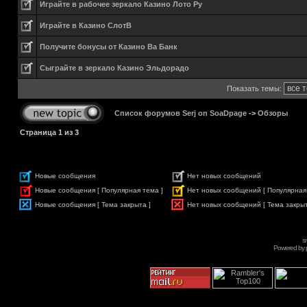
Играйте в рабочее зеркало Казино Лото Ру
Играйте в Казино СлотВ
Получите бонусы от Казино Ва Банк
Сыграйте в зеркало Казино Эльдорадо
Показать темы:
Список форумов Serj on SoaDpage
->
Обзоры
Страница
1
из
3
Новые сообщения
Нет новых сообщений
Новые сообщения [ Популярная тема ]
Нет новых сообщений [ Популярная
Новые сообщения [ Тема закрыта ]
Нет новых сообщений [ Тема закрыт
s
Powered by