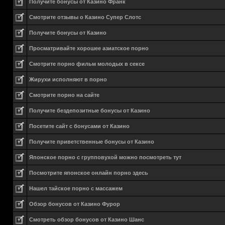
Получите бонусы от Казино Франк
Смотрите отзывы о Казино Супер Слотс
Получите бонусы от Казино
Просматривайте хорошее азиатское порно
Смотрите порно фильм молодых в сексе
Жирухи исполняют в порно
Смотрите порно на сайте
Получите бездепозитные бонусы от Казино
Посетите сайт с бонусами от Казино
Получите приветственные бонусы от Казино
Японское порно с групповухой можно посмотреть тут
Посмотрите японское онлайн порно здесь
Нашел тайское порно с массажем
Обзор бонусов от Казино Фурор
Смотреть обзор бонусов от Казино Шанс