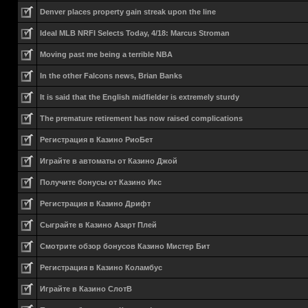
Denver places property gain streak upon the line
Ideal MLB NRFI Selects Today, 4/18: Marcus Stroman
Moving past me being a terrible NBA
In the other Falcons news, Brian Banks
It is said that the English midfielder is extremely sturdy
The premature retirement has now raised complications
Регистрация в Казино РиоБет
Играйте в автоматы от Казино Джой
Получите бонусы от Казино Икс
Регистрация в Казино Дрифт
Сыграйте в Казино Азарт Плей
Смотрите обзор бонусов Казино Мистер Бит
Регистрация в Казино Коламбус
Играйте в Казино СлотВ