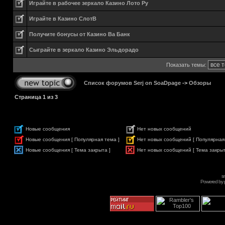
Играйте в рабочее зеркало Казино Лото Ру
Играйте в Казино СлотВ
Получите бонусы от Казино Ва Банк
Сыграйте в зеркало Казино Эльдорадо
Показать темы:
Список форумов Serj on SoaDpage
->
Обзоры
Страница
1
из
3
Новые сообщения
Нет новых сообщений
Новые сообщения [ Популярная тема ]
Нет новых сообщений [ Популярная
Новые сообщения [ Тема закрыта ]
Нет новых сообщений [ Тема закрыт
s
Powered by