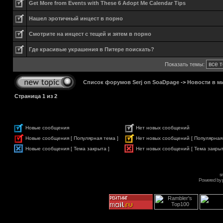
Get More from Events with These 6 Adopt Me Calendar Tips
Нашел эротичный инцест в порно
Смотрите на инцест с тещей и зятем в порно
Где красивые украшения в Питере поискать?
Показать темы:
Список форумов Serj on SoaDpage
->
Новости в м
Страница
1
из
2
Новые сообщения
Нет новых сообщений
Новые сообщения [ Популярная тема ]
Нет новых сообщений [ Популярная
Новые сообщения [ Тема закрыта ]
Нет новых сообщений [ Тема закрыт
s
Powered by