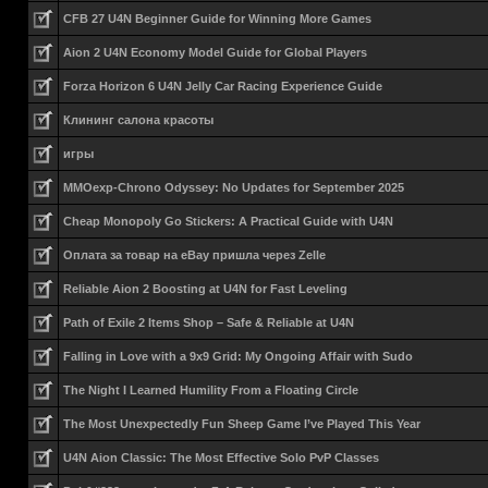
CFB 27 U4N Beginner Guide for Winning More Games
Aion 2 U4N Economy Model Guide for Global Players
Forza Horizon 6 U4N Jelly Car Racing Experience Guide
Клининг салона красоты
игры
MMOexp-Chrono Odyssey: No Updates for September 2025
Cheap Monopoly Go Stickers: A Practical Guide with U4N
Оплата за товар на eBay пришла через Zelle
Reliable Aion 2 Boosting at U4N for Fast Leveling
Path of Exile 2 Items Shop – Safe & Reliable at U4N
Falling in Love with a 9x9 Grid: My Ongoing Affair with Sudo
The Night I Learned Humility From a Floating Circle
The Most Unexpectedly Fun Sheep Game I’ve Played This Year
U4N Aion Classic: The Most Effective Solo PvP Classes