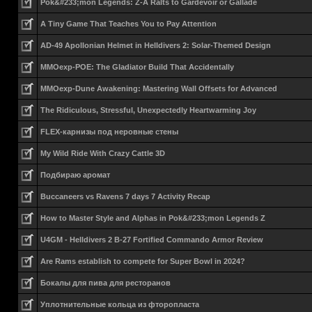
Pok&#233;mon Legends: Z-A Ralts to Gardevoir or Gallade
A Tiny Game That Teaches You to Pay Attention
AD-49 Apollonian Helmet in Helldivers 2: Solar-Themed Design
MMOexp-POE: The Gladiator Build That Accidentally
MMOexp-Dune Awakening: Mastering Wall Offsets for Advanced
The Ridiculous, Stressful, Unexpectedly Heartwarming Joy
FLEX-карнизы под неровные стены
My Wild Ride With Crazy Cattle 3D
Подбираю аромат
Buccaneers vs Ravens 7 days 7 Activity Recap
How to Master Style and Alphas in Pok&#233;mon Legends Z
U4GM - Helldivers 2 B-27 Fortified Commando Armor Review
Are Rams establish to compete for Super Bowl in 2024?
Бокалы для пива для ресторанов
Уплотнительные кольца из фторопласта