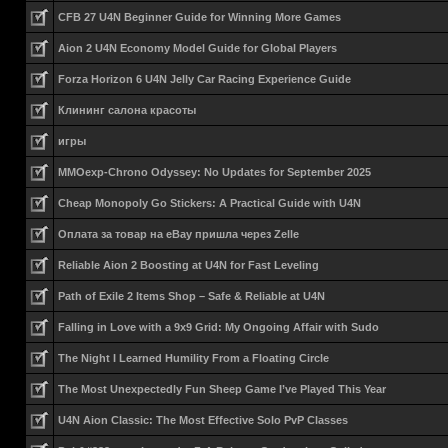
CFB 27 U4N Beginner Guide for Winning More Games
Aion 2 U4N Economy Model Guide for Global Players
Forza Horizon 6 U4N Jelly Car Racing Experience Guide
Клининг салона красоты
игры
MMOexp-Chrono Odyssey: No Updates for September 2025
Cheap Monopoly Go Stickers: A Practical Guide with U4N
Оплата за товар на eBay пришла через Zelle
Reliable Aion 2 Boosting at U4N for Fast Leveling
Path of Exile 2 Items Shop – Safe & Reliable at U4N
Falling in Love with a 9x9 Grid: My Ongoing Affair with Sudo
The Night I Learned Humility From a Floating Circle
The Most Unexpectedly Fun Sheep Game I’ve Played This Year
U4N Aion Classic: The Most Effective Solo PvP Classes