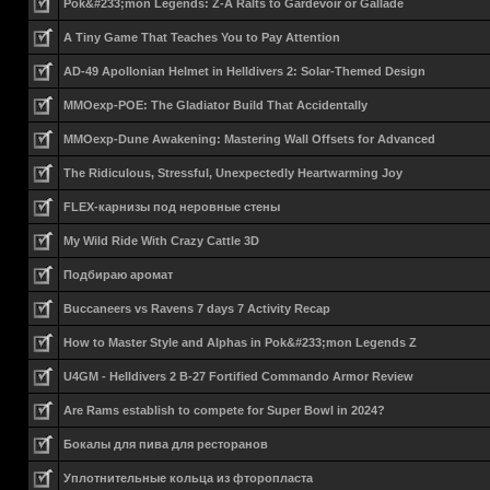
Pok&#233;mon Legends: Z-A Ralts to Gardevoir or Gallade
A Tiny Game That Teaches You to Pay Attention
AD-49 Apollonian Helmet in Helldivers 2: Solar-Themed Design
MMOexp-POE: The Gladiator Build That Accidentally
MMOexp-Dune Awakening: Mastering Wall Offsets for Advanced
The Ridiculous, Stressful, Unexpectedly Heartwarming Joy
FLEX-карнизы под неровные стены
My Wild Ride With Crazy Cattle 3D
Подбираю аромат
Buccaneers vs Ravens 7 days 7 Activity Recap
How to Master Style and Alphas in Pok&#233;mon Legends Z
U4GM - Helldivers 2 B-27 Fortified Commando Armor Review
Are Rams establish to compete for Super Bowl in 2024?
Бокалы для пива для ресторанов
Уплотнительные кольца из фторопласта