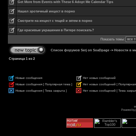
Get More from Events with These 6 Adopt Me Calendar Tips
Нашел эротичный инцест в порно
Смотрите на инцест с тещей и зятем в порно
Где красивые украшения в Питере поискать?
Показать темы:
Список форумов Serj on SoaDpage
->
Новости в м
Страница
1
из
2
Новые сообщения
Нет новых сообщений
Новые сообщения [ Популярная тема ]
Нет новых сообщений [ Популярная
Новые сообщения [ Тема закрыта ]
Нет новых сообщений [ Тема закрыт
s
Powered by