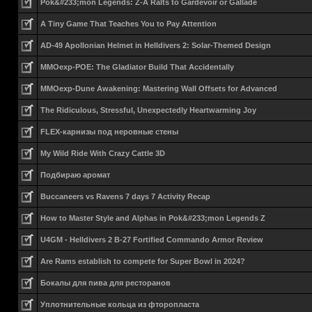
Pok&#233;mon Legends: Z-A Ralts to Gardevoir or Gallade
A Tiny Game That Teaches You to Pay Attention
AD-49 Apollonian Helmet in Helldivers 2: Solar-Themed Design
MMOexp-POE: The Gladiator Build That Accidentally
MMOexp-Dune Awakening: Mastering Wall Offsets for Advanced
The Ridiculous, Stressful, Unexpectedly Heartwarming Joy
FLEX-карнизы под неровные стены
My Wild Ride With Crazy Cattle 3D
Подбираю аромат
Buccaneers vs Ravens 7 days 7 Activity Recap
How to Master Style and Alphas in Pok&#233;mon Legends Z
U4GM - Helldivers 2 B-27 Fortified Commando Armor Review
Are Rams establish to compete for Super Bowl in 2024?
Бокалы для пива для ресторанов
Уплотнительные кольца из фторопласта