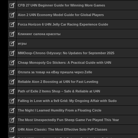
CFB 27 U4N Beginner Guide for Winning More Games
Aion 2 U4N Economy Model Guide for Global Players
Forza Horizon 6 U4N Jelly Car Racing Experience Guide
Клининг салона красоты
игры
MMOexp-Chrono Odyssey: No Updates for September 2025
Cheap Monopoly Go Stickers: A Practical Guide with U4N
Оплата за товар на eBay пришла через Zelle
Reliable Aion 2 Boosting at U4N for Fast Leveling
Path of Exile 2 Items Shop – Safe & Reliable at U4N
Falling in Love with a 9x9 Grid: My Ongoing Affair with Sudo
The Night I Learned Humility From a Floating Circle
The Most Unexpectedly Fun Sheep Game I’ve Played This Year
U4N Aion Classic: The Most Effective Solo PvP Classes