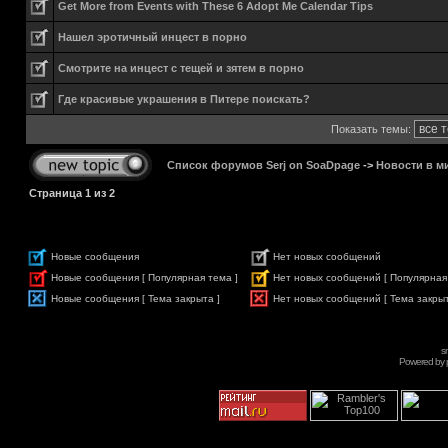
Get More from Events with These 6 Adopt Me Calendar Tips
Нашел эротичный инцест в порно
Смотрите на инцест с тещей и зятем в порно
Где красивые украшения в Питере поискать?
Показать темы:
Список форумов Serj on SoaDpage
->
Новости в м
Страница
1
из
2
Новые сообщения
Нет новых сообщений
Новые сообщения [ Популярная тема ]
Нет новых сообщений [ Популярная
Новые сообщения [ Тема закрыта ]
Нет новых сообщений [ Тема закрыт
s
Powered by