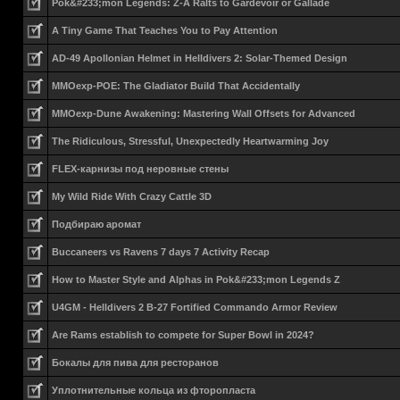
Pok&#233;mon Legends: Z-A Ralts to Gardevoir or Gallade
A Tiny Game That Teaches You to Pay Attention
AD-49 Apollonian Helmet in Helldivers 2: Solar-Themed Design
MMOexp-POE: The Gladiator Build That Accidentally
MMOexp-Dune Awakening: Mastering Wall Offsets for Advanced
The Ridiculous, Stressful, Unexpectedly Heartwarming Joy
FLEX-карнизы под неровные стены
My Wild Ride With Crazy Cattle 3D
Подбираю аромат
Buccaneers vs Ravens 7 days 7 Activity Recap
How to Master Style and Alphas in Pok&#233;mon Legends Z
U4GM - Helldivers 2 B-27 Fortified Commando Armor Review
Are Rams establish to compete for Super Bowl in 2024?
Бокалы для пива для ресторанов
Уплотнительные кольца из фторопласта