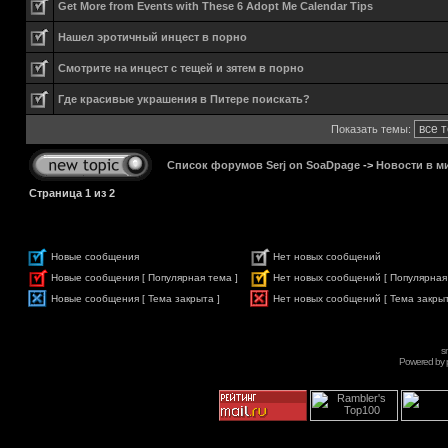
Get More from Events with These 6 Adopt Me Calendar Tips
Нашел эротичный инцест в порно
Смотрите на инцест с тещей и зятем в порно
Где красивые украшения в Питере поискать?
Показать темы:
Список форумов Serj on SoaDpage
->
Новости в м
Страница
1
из
2
Новые сообщения
Нет новых сообщений
Новые сообщения [ Популярная тема ]
Нет новых сообщений [ Популярная
Новые сообщения [ Тема закрыта ]
Нет новых сообщений [ Тема закрыт
s
Powered by