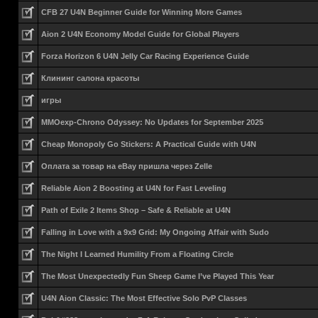
CFB 27 U4N Beginner Guide for Winning More Games
Aion 2 U4N Economy Model Guide for Global Players
Forza Horizon 6 U4N Jelly Car Racing Experience Guide
Клининг салона красоты
игры
MMOexp-Chrono Odyssey: No Updates for September 2025
Cheap Monopoly Go Stickers: A Practical Guide with U4N
Оплата за товар на eBay пришла через Zelle
Reliable Aion 2 Boosting at U4N for Fast Leveling
Path of Exile 2 Items Shop – Safe & Reliable at U4N
Falling in Love with a 9x9 Grid: My Ongoing Affair with Sudo
The Night I Learned Humility From a Floating Circle
The Most Unexpectedly Fun Sheep Game I’ve Played This Year
U4N Aion Classic: The Most Effective Solo PvP Classes