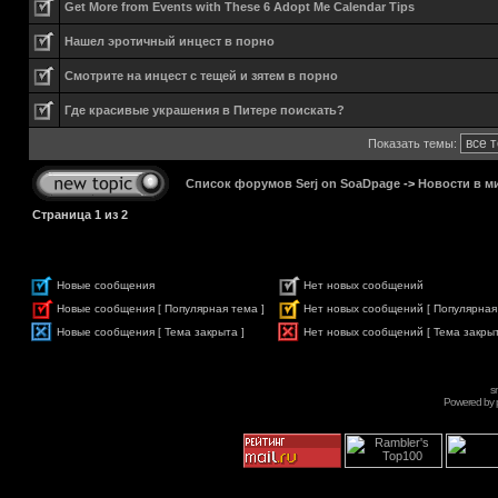
Get More from Events with These 6 Adopt Me Calendar Tips
Нашел эротичный инцест в порно
Смотрите на инцест с тещей и зятем в порно
Где красивые украшения в Питере поискать?
Показать темы:
Список форумов Serj on SoaDpage
->
Новости в м
Страница
1
из
2
Новые сообщения
Нет новых сообщений
Новые сообщения [ Популярная тема ]
Нет новых сообщений [ Популярная
Новые сообщения [ Тема закрыта ]
Нет новых сообщений [ Тема закрыт
s
Powered by