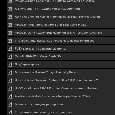
Pok&#233;mon Legends: Z-A Ralts to Gardevoir or Gallade
A Tiny Game That Teaches You to Pay Attention
AD-49 Apollonian Helmet in Helldivers 2: Solar-Themed Design
MMOexp-POE: The Gladiator Build That Accidentally
MMOexp-Dune Awakening: Mastering Wall Offsets for Advanced
The Ridiculous, Stressful, Unexpectedly Heartwarming Joy
FLEX-карнизы под неровные стены
My Wild Ride With Crazy Cattle 3D
Подбираю аромат
Buccaneers vs Ravens 7 days 7 Activity Recap
How to Master Style and Alphas in Pok&#233;mon Legends Z
U4GM - Helldivers 2 B-27 Fortified Commando Armor Review
Are Rams establish to compete for Super Bowl in 2024?
Бокалы для пива для ресторанов
Уплотнительные кольца из фторопласта