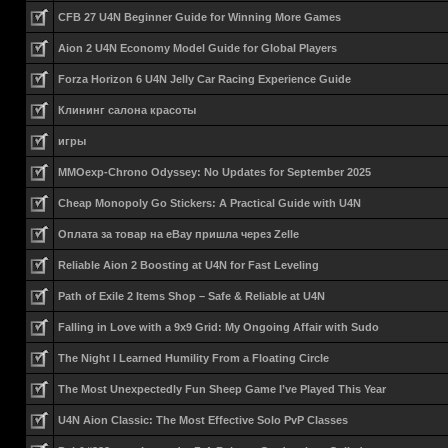
CFB 27 U4N Beginner Guide for Winning More Games
Aion 2 U4N Economy Model Guide for Global Players
Forza Horizon 6 U4N Jelly Car Racing Experience Guide
Клининг салона красоты
игры
MMOexp-Chrono Odyssey: No Updates for September 2025
Cheap Monopoly Go Stickers: A Practical Guide with U4N
Оплата за товар на eBay пришла через Zelle
Reliable Aion 2 Boosting at U4N for Fast Leveling
Path of Exile 2 Items Shop – Safe & Reliable at U4N
Falling in Love with a 9x9 Grid: My Ongoing Affair with Sudo
The Night I Learned Humility From a Floating Circle
The Most Unexpectedly Fun Sheep Game I’ve Played This Year
U4N Aion Classic: The Most Effective Solo PvP Classes