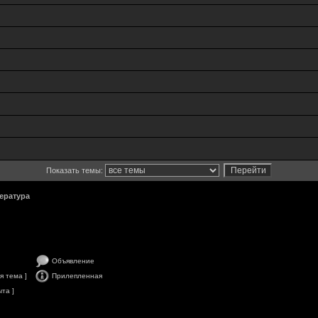
Показать темы:
ература
Объявление
я тема ]
Прилепленная
та ]