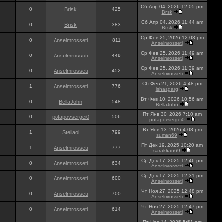
Сб Апр 04, 2026 12:05 pm
0
Brisk
425
Brisk
Сб Апр 04, 2026 11:44 am
0
Brisk
383
Brisk
Ср Фев 25, 2026 12:03 pm
0
Anselmrosseti
811
Anselmrosseti
Ср Фев 25, 2026 11:49 am
0
Anselmrosseti
449
Anselmrosseti
Ср Фев 25, 2026 11:39 am
0
Anselmrosseti
452
Anselmrosseti
Сб Фев 21, 2026 4:48 pm
1
Anselmrosseti
776
ishaagarg
Вт Фев 10, 2026 10:56 am
0
BellaJohn
548
BellaJohn
Пт Янв 30, 2026 7:10 am
0
potapovsergei0
506
potapovsergei0
Вт Янв 13, 2026 4:08 pm
1
Stellaol
799
suman69
Пт Дек 19, 2025 10:20 am
1
Anselmrosseti
777
sarakhan69
Ср Дек 17, 2025 12:46 pm
0
Anselmrosseti
634
Anselmrosseti
Ср Дек 17, 2025 12:31 pm
0
Anselmrosseti
600
Anselmrosseti
Чт Ноя 27, 2025 12:48 pm
0
Anselmrosseti
700
Anselmrosseti
Чт Ноя 27, 2025 12:47 pm
0
Anselmrosseti
614
Anselmrosseti
Пт Ноя 14, 2025 5:51 am