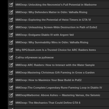
MMOexp: Unlocking the Necromist’s Full Potential in Warborne
MMOexp: Why Defenders Matter in Odin: Valhalla Rising
MMOexp: Exploring the Potential of Heist Timers in GTA VI
MMOexp: Unleashing Screen-Wide Destruction in Path of Exile2
MMOexp: Endgame Diablo IV with Argent Veil
MMOexp: Why Survivability Wins in Odin: Valhalla Rising
Why RPGStash.com Is a Trusted Choice for ARC Raiders Items
Сайты обучения за рубежом
MMOexp ARC Raiders: How to Interact with the Water Sample
MMOexp:Mastering Christmas Gift Farming in Grow a Garden
MMOexp: How to Maximize Your Bear Build in PoE2
MMOexp:The Complete Legendary Rune Farming Loop in Diablo IV
MMOexpWarborne: Above Ashes — Mastering Varnax, the Seismic
MMOexp: The Mechanics That Could Define GTA 6