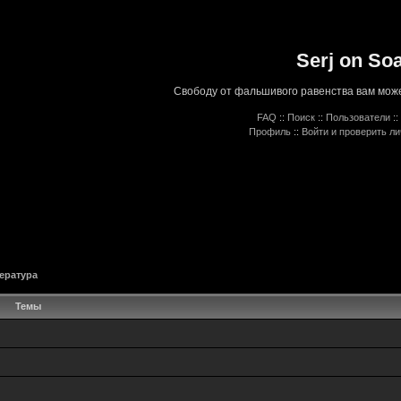
Serj on So
Свободу от фальшивого равенства вам може
FAQ
::
Поиск
::
Пользователи
::
Профиль
::
Войти и проверить л
ература
Темы