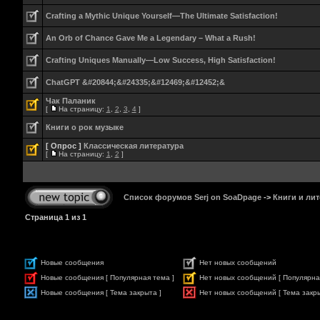
Crafting a Mythic Unique Yourself—The Ultimate Satisfaction!
An Orb of Chance Gave Me a Legendary – What a Rush!
Crafting Uniques Manually—Low Success, High Satisfaction!
ChatGPT &#20844;&#24335;&#12469;&#12452;&
Чак Паланик
[
На страницу:
1
,
2
,
3
,
4
]
Книги о рок музыке
[ Опрос ]
Классическая литература
[
На страницу:
1
,
2
]
Список форумов Serj on SoaDpage
->
Книги и лит
Страница
1
из
1
Новые сообщения
Нет новых сообщений
Новые сообщения [ Популярная тема ]
Нет новых сообщений [ Популярна
Новые сообщения [ Тема закрыта ]
Нет новых сообщений [ Тема закры