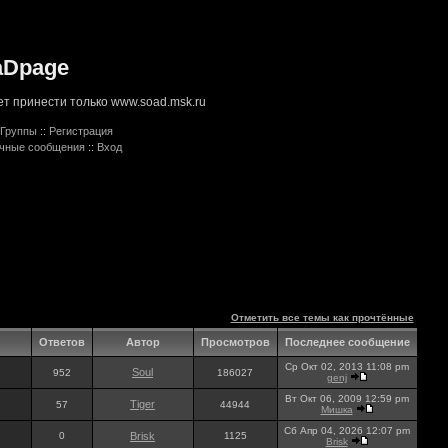
aDpage
т принести только www.soad.msk.ru
Группы
::
Регистрация
ичные сообщения
::
Вход
Отметить все темы как прочтённые
Ответов
Автор
Просмотров
Последнее сообщение
Ср Окт 02, 2013 11:08 pm
Soul
952
186027
genj
Вт Окт 06, 2009 12:59 pm
Tiger
57
44944
Мишка
Сб Апр 04, 2026 12:07 pm
0
Brisk
1125
Brisk