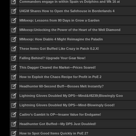
Commanders engage in within Spain vs Dolphins and Wk 16 at
U4GM Shares How to Open the Safehouse in Borderlands 4
MMoexp: Lessons from 80 Days in Grow a Garden
MMoexp:Unlocking the Power of the Heart of the Well Diamond
MMoexp: How Diablo 4 Might Reimagine the Paladin
These Items Got Buffed Like Crazy in Patch 0.2.X!
Falling Behind? Upgrade Your Gear Now!
This Dagger Cleared the Market—Prices Soared!
How to Exploit the Chaos Recipe for Profit in PoE 2
Headhunter 60-Second Buff—Bosses Melt Instantly?
Lightning Gloves Doubled My DPS—Mind&#8239;Blowingly Goo
Lightning Gloves Doubled My DPS—Mind-Blowingly Good!
Cadiro’s Gambit Is OP—Insane Value for Endgame!
Headhunter Got Buffed—My DPS Just Doubled!
How to Spot Good Items Quickly in PoE 2?