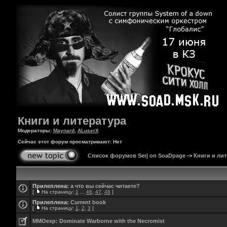
Книги и литература
Модераторы:
Maynard
,
ALuserX
Сейчас этот форум просматривают: Нет
Список форумов Serj on SoaDpage
->
Книги и лит
Прилеплена:
а что вы сейчас читаете?
[
На страницу:
1
...
46
,
47
,
48
]
Прилеплена:
Current book
[
На страницу:
1
,
2
,
3
]
MMOexp: Dominate Warborne with the Necromist