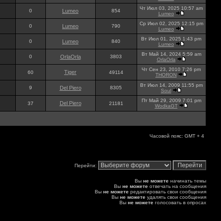
Чт Июл 03, 2025 10:57 am
0
Lumeo
854
Lumeo
Ср Июл 02, 2025 12:15 pm
0
Lumeo
790
Lumeo
Вт Июл 01, 2025 1:43 pm
0
Lumeo
840
Lumeo
Вт Май 14, 2024 5:59 am
0
OrlaOrla
3803
OrlaOrla
Чт Сен 23, 2010 7:26 pm
Tiger
60
49114
THORON
Вт Июл 14, 2009 11:55 pm
9
Del Piero
8305
Soul
Пт Май 29, 2009 7:01 pm
Del Piero
37
21181
WodkaGT
Часовой пояс: GMT + 4
Перейти:
Вы
не можете
начинать темы
Вы
не можете
отвечать на сообщения
Вы
не можете
редактировать свои сообщения
Вы
не можете
удалять свои сообщения
Вы
не можете
голосовать в опросах