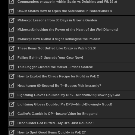
Commanders engage in within Spain vs Dolphins and Wk 16 at
U4GM Shares How to Open the Safehouse in Borderlands 4
MMoexp: Lessons from 80 Days in Grow a Garden
MMoexp:Unlocking the Power of the Heart of the Well Diamond
MMoexp: How Diablo 4 Might Reimagine the Paladin
These Items Got Buffed Like Crazy in Patch 0.2.X!
Falling Behind? Upgrade Your Gear Now!
This Dagger Cleared the Market—Prices Soared!
How to Exploit the Chaos Recipe for Profit in PoE 2
Headhunter 60-Second Buff—Bosses Melt Instantly?
Lightning Gloves Doubled My DPS—Mind&#8239;Blowingly Goo
Lightning Gloves Doubled My DPS—Mind-Blowingly Good!
Cadiro’s Gambit Is OP—Insane Value for Endgame!
Headhunter Got Buffed—My DPS Just Doubled!
How to Spot Good Items Quickly in PoE 2?