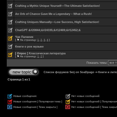
Crafting a Mythic Unique Yourself—The Ultimate Satisfaction!
An Orb of Chance Gave Me a Legendary – What a Rush!
Crafting Uniques Manually—Low Success, High Satisfaction!
ChatGPT &#20844;&#24335;&#12469;&#12452;&
Чак Паланик
[
На страницу:
1
,
2
,
3
,
4
]
Книги о рок музыке
[ Опрос ]
Классическая литература
[
На страницу:
1
,
2
]
Показать темы:
Список форумов Serj on SoaDpage
->
Книги и лите
Страница
1
из
1
Новые сообщения
Нет новых сообщений
Новые сообщения [ Популярная тема ]
Нет новых сообщений [ Популярная
Новые сообщения [ Тема закрыта ]
Нет новых сообщений [ Тема закрыт