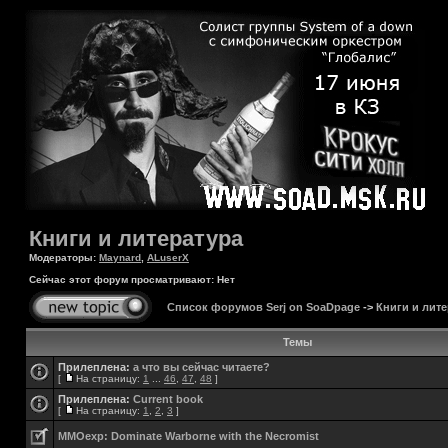
Книги и литература
Модераторы:
Maynard
,
ALuserX
Сейчас этот форум просматривают: Нет
Список форумов Serj on SoaDpage
->
Книги и лите
Темы
Прилеплена:
а что вы сейчас читаете?
[
На страницу:
1
...
46
,
47
,
48
]
Прилеплена:
Current book
[
На страницу:
1
,
2
,
3
]
MMOexp: Dominate Warborne with the Necromist