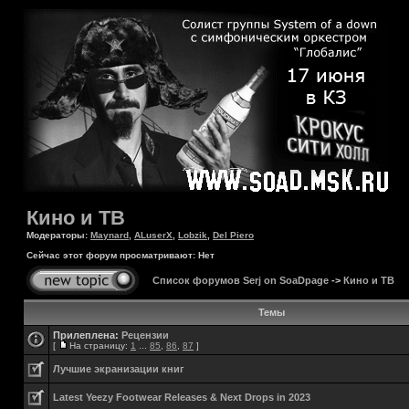
Кино и ТВ
Модераторы:
Maynard
,
ALuserX
,
Lobzik
,
Del Piero
Сейчас этот форум просматривают: Нет
Список форумов Serj on SoaDpage
->
Кино и ТВ
Темы
Прилеплена:
Рецензии
[
На страницу:
1
...
85
,
86
,
87
]
Лучшие экранизации книг
Latest Yeezy Footwear Releases & Next Drops in 2023