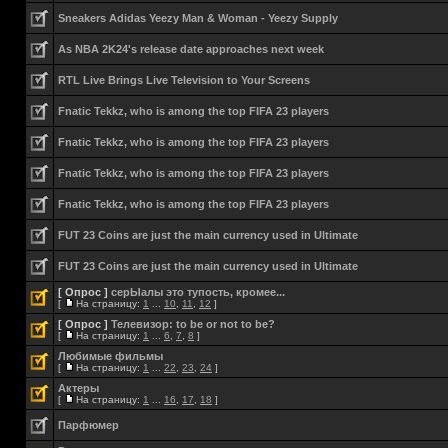
Sneakers Adidas Yeezy Man & Woman - Yeezy Supply
As NBA 2K24's release date approaches next week
RTL Live Brings Live Television to Your Screens
Fnatic Tekkz, who is among the top FIFA 23 players
Fnatic Tekkz, who is among the top FIFA 23 players
Fnatic Tekkz, who is among the top FIFA 23 players
Fnatic Tekkz, who is among the top FIFA 23 players
FUT 23 Coins are just the main currency used in Ultimate
FUT 23 Coins are just the main currency used in Ultimate
[ Опрос ]
серЫалы это тупость, кромее...
[
На страницу:
1
...
10
,
11
,
12
]
[ Опрос ]
Телевизор: to be or not to be?
[
На страницу:
1
...
6
,
7
,
8
]
Любимые фильмы
[
На страницу:
1
...
22
,
23
,
24
]
Актеры
[
На страницу:
1
...
16
,
17
,
18
]
Парфюмер