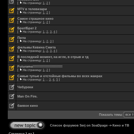
[
На страницу:
1
,
2
]
MTV в телевизари
[
На страницу:
1
,
2
]
Самое страшное кино
[
На страницу:
1
,
2
]
Брат/Брат 2
[
На страницу:
1
,
2
,
3
,
4
]
Пила
[
На страницу:
1
,
2
,
3
]
фильмы Кевина Смита
[
На страницу:
1
,
2
,
3
,
4
]
В последний момент, на игле, в отрыв и тд
[
На страницу:
1
,
2
]
Futurama!!!!!!!!!!!!!!!!!!!!!!!!!
[
На страницу:
1
,
2
]
Самые тупые и отстойные фильмы во всех жанрах
[
На страницу:
1
...
3
,
4
,
5
]
Чебуреки
Man On Fire.
баевое кино
Показать темы:
Список форумов Serj on SoaDpage
->
Кино и ТВ
Страница
1
из
1