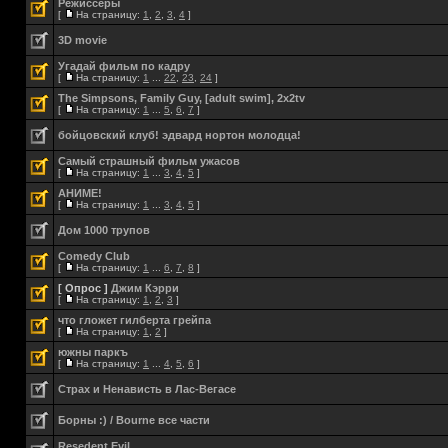
Режиссеры
[
На страницу:
1
,
2
,
3
,
4
]
3D movie
Угадай фильм по кадру
[
На страницу:
1
...
22
,
23
,
24
]
The Simpsons, Family Guy, [adult swim], 2x2tv
[
На страницу:
1
...
5
,
6
,
7
]
бойцовский клуб! эдвард нортон молодца!
Самый страшный фильм ужасов
[
На страницу:
1
...
3
,
4
,
5
]
АНИМЕ!
[
На страницу:
1
...
3
,
4
,
5
]
Дом 1000 трупов
Comedy Club
[
На страницу:
1
...
6
,
7
,
8
]
[ Опрос ]
Джим Кэрри
[
На страницу:
1
,
2
,
3
]
что гложет гилберта грейпа
[
На страницу:
1
,
2
]
южны паркъ
[
На страницу:
1
...
4
,
5
,
6
]
Страх и Ненависть в Лас-Вегасе
Борны :) / Bourne все части
Resedent Evil