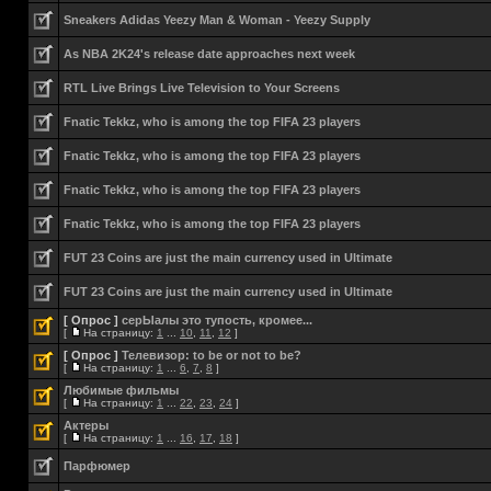
Sneakers Adidas Yeezy Man & Woman - Yeezy Supply
As NBA 2K24's release date approaches next week
RTL Live Brings Live Television to Your Screens
Fnatic Tekkz, who is among the top FIFA 23 players
Fnatic Tekkz, who is among the top FIFA 23 players
Fnatic Tekkz, who is among the top FIFA 23 players
Fnatic Tekkz, who is among the top FIFA 23 players
FUT 23 Coins are just the main currency used in Ultimate
FUT 23 Coins are just the main currency used in Ultimate
[ Опрос ]
серЫалы это тупость, кромее...
[
На страницу:
1
...
10
,
11
,
12
]
[ Опрос ]
Телевизор: to be or not to be?
[
На страницу:
1
...
6
,
7
,
8
]
Любимые фильмы
[
На страницу:
1
...
22
,
23
,
24
]
Актеры
[
На страницу:
1
...
16
,
17
,
18
]
Парфюмер