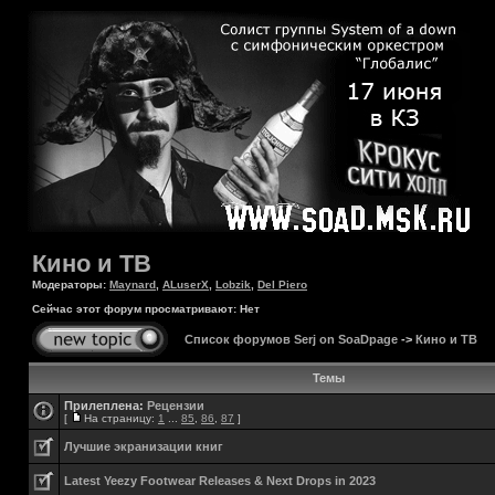
Кино и ТВ
Модераторы:
Maynard
,
ALuserX
,
Lobzik
,
Del Piero
Сейчас этот форум просматривают: Нет
Список форумов Serj on SoaDpage
->
Кино и ТВ
Темы
Прилеплена:
Рецензии
[
На страницу:
1
...
85
,
86
,
87
]
Лучшие экранизации книг
Latest Yeezy Footwear Releases & Next Drops in 2023