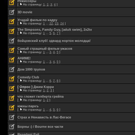
Режиссеры
[
На страницу:
1
,
2
,
3
,
4
]
3D movie
Угадай фильм по кадру
[
На страницу:
1
...
22
,
23
,
24
]
The Simpsons, Family Guy, [adult swim], 2x2tv
[
На страницу:
1
...
5
,
6
,
7
]
бойцовский клуб! эдвард нортон молодца!
Самый страшный фильм ужасов
[
На страницу:
1
...
3
,
4
,
5
]
АНИМЕ!
[
На страницу:
1
...
3
,
4
,
5
]
Дом 1000 трупов
Comedy Club
[
На страницу:
1
...
6
,
7
,
8
]
[ Опрос ]
Джим Кэрри
[
На страницу:
1
,
2
,
3
]
что гложет гилберта грейпа
[
На страницу:
1
,
2
]
южны паркъ
[
На страницу:
1
...
4
,
5
,
6
]
Страх и Ненависть в Лас-Вегасе
Борны :) / Bourne все части
Resedent Evil