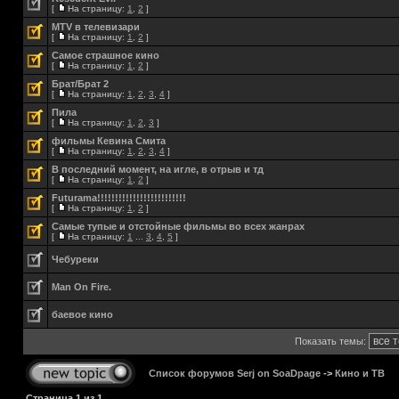
[
На страницу:
1
,
2
]
MTV в телевизари
[
На страницу:
1
,
2
]
Самое страшное кино
[
На страницу:
1
,
2
]
Брат/Брат 2
[
На страницу:
1
,
2
,
3
,
4
]
Пила
[
На страницу:
1
,
2
,
3
]
фильмы Кевина Смита
[
На страницу:
1
,
2
,
3
,
4
]
В последний момент, на игле, в отрыв и тд
[
На страницу:
1
,
2
]
Futurama!!!!!!!!!!!!!!!!!!!!!!!!!
[
На страницу:
1
,
2
]
Самые тупые и отстойные фильмы во всех жанрах
[
На страницу:
1
...
3
,
4
,
5
]
Чебуреки
Man On Fire.
баевое кино
Показать темы:
Список форумов Serj on SoaDpage
->
Кино и ТВ
Страница
1
из
1