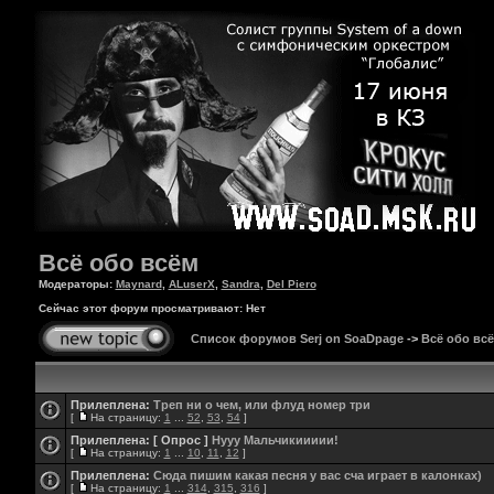
Всё обо всём
Модераторы:
Maynard
,
ALuserX
,
Sandra
,
Del Piero
Сейчас этот форум просматривают: Нет
Список форумов Serj on SoaDpage
->
Всё обо вс
Прилеплена:
Треп ни о чем, или флуд номер три
[
На страницу:
1
...
52
,
53
,
54
]
Прилеплена:
[ Опрос ]
Нууу Мальчикиииии!
[
На страницу:
1
...
10
,
11
,
12
]
Прилеплена:
Сюда пишим какая песня у вас сча играет в калонках)
[
На страницу:
1
...
314
,
315
,
316
]