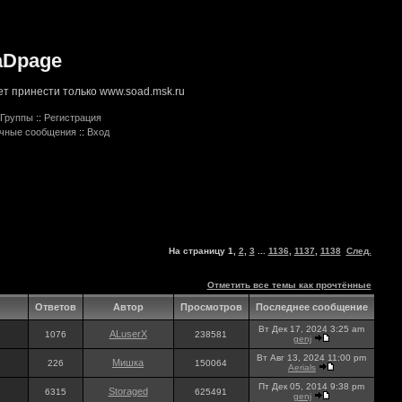
aDpage
т принести только www.soad.msk.ru
Группы
::
Регистрация
ичные сообщения
::
Вход
На страницу
1
,
2
,
3
...
1136
,
1137
,
1138
След.
Отметить все темы как прочтённые
Ответов
Автор
Просмотров
Последнее сообщение
Вт Дек 17, 2024 3:25 am
ALuserX
1076
238581
genj
Вт Авг 13, 2024 11:00 pm
Мишка
226
150064
Aerials
Пт Дек 05, 2014 9:38 pm
Storaged
6315
625491
genj