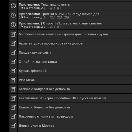
Прилеплена:
Тыц, тыц, фанаты
[
На страницу:
1
...
4
,
5
,
6
]
Прилеплена:
Треп ни о чем, или флуд номер два
[
На страницу:
1
...
280
,
281
,
282
]
Прилеплена:
[ Опрос ]
s3x и все, что с ним связано
[
На страницу:
1
...
3
,
4
,
5
]
Многоветвевые канатные стропы для сложных грузов
Aрхитектурное проектирование домов
Продвижение сайта
Онлайн игра про танки
Купить iphone 13
Visa MEXC
Казино с бонусом без депозита
Бесплатные 2D игры на слабый ПК с русским языком
Казино с бонусом без депозита
Лакорны с отличным переводом
Дерматолог в Москве