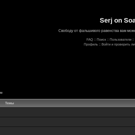
Serj on So
Свободу от фальшивого равенства вам може
FAQ
::
Поиск
::
Пользователи
::
Профиль
::
Войти и проверить л
ём
Темы