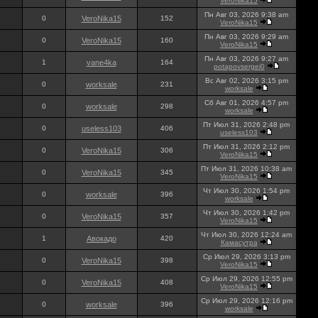
VeroNika15
Пн Авг 03, 2026 9:38 am
0
VeroNika15
152
VeroNika15
Пн Авг 03, 2026 9:29 am
0
VeroNika15
160
VeroNika15
Пн Авг 03, 2026 9:27 am
1
vane4ka
164
potapovsergei0
Вс Авг 02, 2026 3:15 pm
0
worksale
231
worksale
Сб Авг 01, 2026 4:57 pm
0
worksale
298
worksale
Пт Июл 31, 2026 2:48 pm
0
useless103
406
useless103
Пт Июл 31, 2026 2:12 pm
0
VeroNika15
306
VeroNika15
Пт Июл 31, 2026 10:38 am
0
VeroNika15
345
VeroNika15
Чт Июл 30, 2026 1:54 pm
0
worksale
396
worksale
Чт Июл 30, 2026 1:42 pm
0
VeroNika15
357
VeroNika15
Чт Июл 30, 2026 12:24 am
1
Авокадо
420
Камасутра
Ср Июл 29, 2026 3:13 pm
0
VeroNika15
398
VeroNika15
Ср Июл 29, 2026 12:55 pm
0
VeroNika15
408
VeroNika15
Ср Июл 29, 2026 12:16 pm
0
worksale
396
worksale