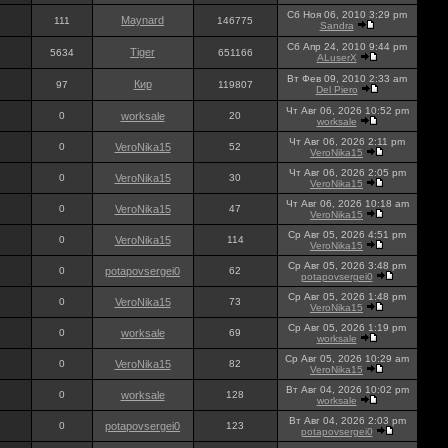
Сб Ноя 06, 2010 3:29 pm
Maynard
111
146775
Sandra
Сб Апр 24, 2010 9:44 pm
Tiger
5634
651166
ALuserX
Вт Фев 09, 2010 2:33 am
Кир
97
119807
Del Piero
Чт Авг 06, 2026 10:52 pm
0
worksale
20
worksale
Чт Авг 06, 2026 2:11 pm
0
VeroNika15
52
VeroNika15
Чт Авг 06, 2026 2:05 pm
0
VeroNika15
30
VeroNika15
Чт Авг 06, 2026 10:18 am
0
VeroNika15
47
VeroNika15
Ср Авг 05, 2026 4:51 pm
0
VeroNika15
114
VeroNika15
Ср Авг 05, 2026 3:48 pm
0
potapovsergei0
62
potapovsergei0
Ср Авг 05, 2026 1:48 pm
0
VeroNika15
73
VeroNika15
Ср Авг 05, 2026 1:19 pm
0
worksale
69
worksale
Ср Авг 05, 2026 10:29 am
0
VeroNika15
82
VeroNika15
Вт Авг 04, 2026 10:02 pm
0
worksale
128
worksale
Вт Авг 04, 2026 2:03 pm
0
potapovsergei0
123
potapovsergei0