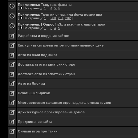
Прилеплена:
Тыц, тыц, фанаты
[
На страницу:
1
...
4
,
5
,
6
]
Прилеплена:
Треп ни о чем, или флуд номер два
[
На страницу:
1
...
280
,
281
,
282
]
Прилеплена:
[ Опрос ]
s3x и все, что с ним связано
[
На страницу:
1
...
3
,
4
,
5
]
Разработка и создание сайтов
Как купить сигареты оптом по минимальной цене
Авто из Азии под заказ
Доставка авто из азиатских стран
Доставке авто из азиатских стран
Авто из Японии
Печать шильдиков
Многоветвевые канатные стропы для сложных грузов
Aрхитектурное проектирование домов
Продвижение сайта
Онлайн игра про танки