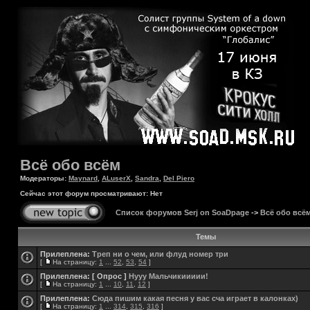
Всё обо всём
Модераторы:
Maynard
,
ALuserX
,
Sandra
,
Del Piero
Сейчас этот форум просматривают: Нет
Список форумов Serj on SoaDpage
->
Всё обо всё
Темы
Прилеплена:
Треп ни о чем, или флуд номер три
[
На страницу:
1
...
52
,
53
,
54
]
Прилеплена:
[ Опрос ]
Нууу Мальчикиииии!
[
На страницу:
1
...
10
,
11
,
12
]
Прилеплена:
Сюда пишим какая песня у вас сча играет в калонках)
[
На страницу:
1
...
314
,
315
,
316
]