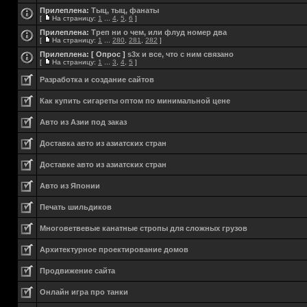
Прилеплена:
Тыц, тыц, фанаты
[
На страницу:
1
...
4
,
5
,
6
]
Прилеплена:
Треп ни о чем, или флуд номер два
[
На страницу:
1
...
280
,
281
,
282
]
Прилеплена:
[ Опрос ]
s3x и все, что с ним связано
[
На страницу:
1
...
3
,
4
,
5
]
Разработка и создание сайтов
Как купить сигареты оптом по минимальной цене
Авто из Азии под заказ
Доставка авто из азиатских стран
Доставке авто из азиатских стран
Авто из Японии
Печать шильдиков
Многоветвевые канатные стропы для сложных грузов
Aрхитектурное проектирование домов
Продвижение сайта
Онлайн игра про танки