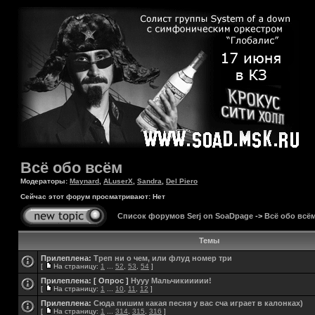
Всё обо всём
Модераторы:
Maynard
,
ALuserX
,
Sandra
,
Del Piero
Сейчас этот форум просматривают: Нет
Список форумов Serj on SoaDpage
->
Всё обо всё
Темы
Прилеплена:
Треп ни о чем, или флуд номер три
[
На страницу:
1
...
52
,
53
,
54
]
Прилеплена:
[ Опрос ]
Нууу Мальчикиииии!
[
На страницу:
1
...
10
,
11
,
12
]
Прилеплена:
Сюда пишим какая песня у вас сча играет в калонках)
[
На страницу:
1
...
314
,
315
,
316
]