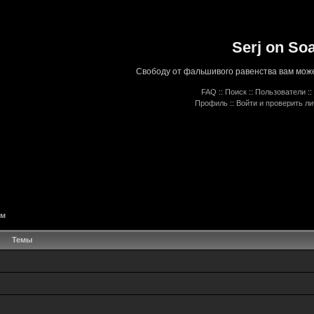
Serj on So
Свободу от фальшивого равенства вам може
FAQ
::
Поиск
::
Пользователи
::
Профиль
::
Войти и проверить л
ём
Темы