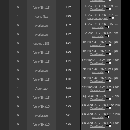
VeroNika15
Пн Авг 03, 2026 9:29 am
0
VeroNika15
147
VeroNika15
Пн Авг 03, 2026 9:27 am
1
vane4ka
155
potapovsergei0
Вс Авг 02, 2026 3:15 pm
0
worksale
217
worksale
Сб Авг 01, 2026 4:57 pm
0
worksale
287
worksale
Пт Июл 31, 2026 2:48 pm
0
useless103
393
useless103
Пт Июл 31, 2026 2:12 pm
0
VeroNika15
295
VeroNika15
Пт Июл 31, 2026 10:38 am
0
VeroNika15
333
VeroNika15
Чт Июл 30, 2026 1:54 pm
0
worksale
385
worksale
Чт Июл 30, 2026 1:42 pm
0
VeroNika15
348
VeroNika15
Чт Июл 30, 2026 12:24 am
1
Авокадо
406
Камасутра
Ср Июл 29, 2026 3:13 pm
0
VeroNika15
387
VeroNika15
Ср Июл 29, 2026 12:55 pm
0
VeroNika15
393
VeroNika15
Ср Июл 29, 2026 12:16 pm
0
worksale
381
worksale
Ср Июл 29, 2026 11:21 am
0
VeroNika15
390
VeroNika15