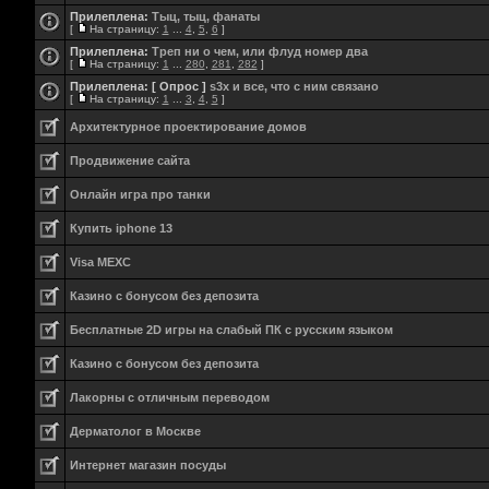
Прилеплена:
Тыц, тыц, фанаты
[
На страницу:
1
...
4
,
5
,
6
]
Прилеплена:
Треп ни о чем, или флуд номер два
[
На страницу:
1
...
280
,
281
,
282
]
Прилеплена:
[ Опрос ]
s3x и все, что с ним связано
[
На страницу:
1
...
3
,
4
,
5
]
Aрхитектурное проектирование домов
Продвижение сайта
Онлайн игра про танки
Купить iphone 13
Visa MEXC
Казино с бонусом без депозита
Бесплатные 2D игры на слабый ПК с русским языком
Казино с бонусом без депозита
Лакорны с отличным переводом
Дерматолог в Москве
Интернет магазин посуды