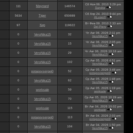
Сб Ноя 06, 2010 3:29 pm
Maynard
111
146574
Sandra
Сб Апр 24, 2010 9:44 pm
Tiger
5634
650689
ALuserX
Вт Фев 09, 2010 2:33 am
Кир
97
119622
Del Piero
Чт Авг 06, 2026 2:11 pm
0
VeroNika15
32
VeroNika15
Чт Авг 06, 2026 2:05 pm
0
VeroNika15
15
VeroNika15
Чт Авг 06, 2026 10:18 am
0
VeroNika15
29
VeroNika15
Ср Авг 05, 2026 4:51 pm
0
VeroNika15
102
VeroNika15
Ср Авг 05, 2026 3:48 pm
0
potapovsergei0
52
potapovsergei0
Ср Авг 05, 2026 1:48 pm
0
VeroNika15
62
VeroNika15
Ср Авг 05, 2026 1:19 pm
0
worksale
59
worksale
Ср Авг 05, 2026 10:29 am
0
VeroNika15
70
VeroNika15
Вт Авг 04, 2026 10:02 pm
0
worksale
115
worksale
Вт Авг 04, 2026 2:03 pm
0
potapovsergei0
113
potapovsergei0
Вт Авг 04, 2026 1:50 pm
0
VeroNika15
104
VeroNika15