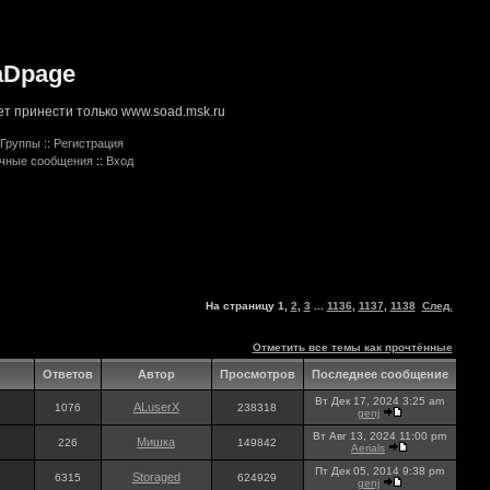
aDpage
т принести только www.soad.msk.ru
Группы
::
Регистрация
ичные сообщения
::
Вход
На страницу
1
,
2
,
3
...
1136
,
1137
,
1138
След.
Отметить все темы как прочтённые
Ответов
Автор
Просмотров
Последнее сообщение
Вт Дек 17, 2024 3:25 am
ALuserX
1076
238318
genj
Вт Авг 13, 2024 11:00 pm
Мишка
226
149842
Aerials
Пт Дек 05, 2014 9:38 pm
Storaged
6315
624929
genj