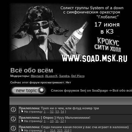
Всё обо всём
Модераторы:
Maynard
,
ALuserX
,
Sandra
,
Del Piero
Сейчас этот форум просматривают: Нет
Список форумов Serj on SoaDpage
->
Всё обо вс
Прилеплена:
Треп ни о чем, или флуд номер три
[
На страницу:
1
...
52
,
53
,
54
]
Прилеплена:
[ Опрос ]
Нууу Мальчикиииии!
[
На страницу:
1
...
10
,
11
,
12
]
Прилеплена:
Сюда пишим какая песня у вас сча играет в калонках)
[
На страницу:
1
...
314
,
315
,
316
]