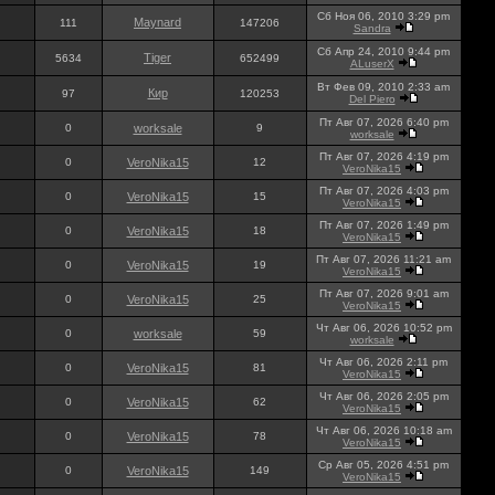
Сб Ноя 06, 2010 3:29 pm
Maynard
111
147206
Sandra
Сб Апр 24, 2010 9:44 pm
Tiger
5634
652499
ALuserX
Вт Фев 09, 2010 2:33 am
Кир
97
120253
Del Piero
Пт Авг 07, 2026 6:40 pm
0
worksale
9
worksale
Пт Авг 07, 2026 4:19 pm
0
VeroNika15
12
VeroNika15
Пт Авг 07, 2026 4:03 pm
0
VeroNika15
15
VeroNika15
Пт Авг 07, 2026 1:49 pm
0
VeroNika15
18
VeroNika15
Пт Авг 07, 2026 11:21 am
0
VeroNika15
19
VeroNika15
Пт Авг 07, 2026 9:01 am
0
VeroNika15
25
VeroNika15
Чт Авг 06, 2026 10:52 pm
0
worksale
59
worksale
Чт Авг 06, 2026 2:11 pm
0
VeroNika15
81
VeroNika15
Чт Авг 06, 2026 2:05 pm
0
VeroNika15
62
VeroNika15
Чт Авг 06, 2026 10:18 am
0
VeroNika15
78
VeroNika15
Ср Авг 05, 2026 4:51 pm
0
VeroNika15
149
VeroNika15