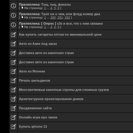
Прилеплена:
Тыц, тыц, фанаты
[
На страницу:
1
...
4
,
5
,
6
]
Прилеплена:
Треп ни о чем, или флуд номер два
[
На страницу:
1
...
280
,
281
,
282
]
Прилеплена:
[ Опрос ]
s3x и все, что с ним связано
[
На страницу:
1
...
3
,
4
,
5
]
Как купить сигареты оптом по минимальной цене
Авто из Азии под заказ
Доставка авто из азиатских стран
Доставке авто из азиатских стран
Авто из Японии
Печать шильдиков
Многоветвевые канатные стропы для сложных грузов
Aрхитектурное проектирование домов
Продвижение сайта
Онлайн игра про танки
Купить iphone 13