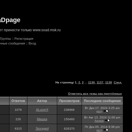
aDpage
т принести только www.soad.msk.ru
Группы
::
Регистрация
ичные сообщения
::
Вход
На страницу
1
,
2
,
3
...
1136
,
1137
,
1138
След.
Отметить все темы как прочтённые
Ответов
Автор
Просмотров
Последнее сообщение
Вт Дек 17, 2024 3:25 am
ALuserX
1076
238968
genj
Вт Авг 13, 2024 11:00 pm
Мишка
226
150460
Aerials
Пт Дек 05, 2014 9:38 pm
Storaged
6315
626370
genj