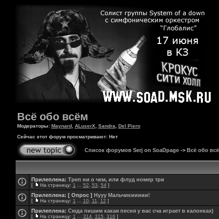
Всё обо всём
Модераторы:
Maynard
,
ALuserX
,
Sandra
,
Del Piero
Сейчас этот форум просматривают: Нет
Список форумов Serj on SoaDpage
->
Всё обо вс
Прилеплена:
Треп ни о чем, или флуд номер три
[
На страницу:
1
...
52
,
53
,
54
]
Прилеплена:
[ Опрос ]
Нууу Мальчикиииии!
[
На страницу:
1
...
10
,
11
,
12
]
Прилеплена:
Сюда пишим какая песня у вас сча играет в калонках)
[
На страницу:
1
...
314
,
315
,
316
]