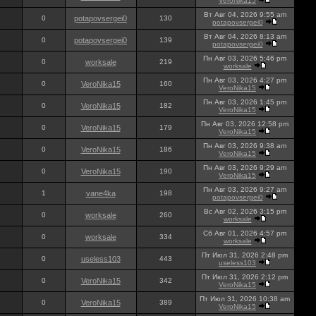
VeroNika15
Вт Авг 04, 2026 9:55 am
0
potapovsergei0
130
potapovsergei0
Вт Авг 04, 2026 8:13 am
0
potapovsergei0
139
potapovsergei0
Пн Авг 03, 2026 5:46 pm
0
worksale
219
worksale
Пн Авг 03, 2026 4:27 pm
0
VeroNika15
160
VeroNika15
Пн Авг 03, 2026 1:45 pm
0
VeroNika15
182
VeroNika15
Пн Авг 03, 2026 12:58 pm
0
VeroNika15
179
VeroNika15
Пн Авг 03, 2026 9:38 am
0
VeroNika15
186
VeroNika15
Пн Авг 03, 2026 9:29 am
0
VeroNika15
190
VeroNika15
Пн Авг 03, 2026 9:27 am
1
vane4ka
198
potapovsergei0
Вс Авг 02, 2026 3:15 pm
0
worksale
260
worksale
Сб Авг 01, 2026 4:57 pm
0
worksale
334
worksale
Пт Июл 31, 2026 2:48 pm
0
useless103
443
useless103
Пт Июл 31, 2026 2:12 pm
0
VeroNika15
342
VeroNika15
Пт Июл 31, 2026 10:38 am
0
VeroNika15
389
VeroNika15