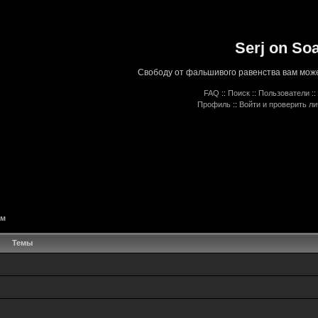
Serj on So
Свободу от фальшивого равенства вам може
FAQ
::
Поиск
::
Пользователи
::
Профиль
::
Войти и проверить л
ём
Темы