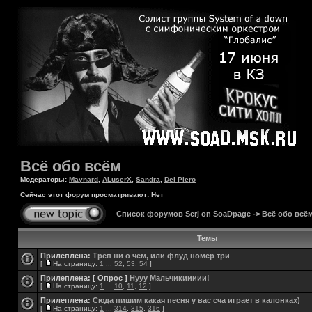
Всё обо всём
Модераторы:
Maynard
,
ALuserX
,
Sandra
,
Del Piero
Сейчас этот форум просматривают: Нет
Список форумов Serj on SoaDpage
->
Всё обо всё
Темы
Прилеплена:
Треп ни о чем, или флуд номер три
[
На страницу:
1
...
52
,
53
,
54
]
Прилеплена:
[ Опрос ]
Нууу Мальчикиииии!
[
На страницу:
1
...
10
,
11
,
12
]
Прилеплена:
Сюда пишим какая песня у вас сча играет в калонках)
[
На страницу:
1
...
314
,
315
,
316
]