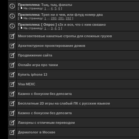
Прилеплена:
Тыц, тыц, фанаты
[
На страницу:
1
...
4
,
5
,
6
]
Прилеплена:
Треп ни о чем, или флуд номер два
[
На страницу:
1
...
280
,
281
,
282
]
Прилеплена:
[ Опрос ]
s3x и все, что с ним связано
[
На страницу:
1
...
3
,
4
,
5
]
Многоветвевые канатные стропы для сложных грузов
Aрхитектурное проектирование домов
Продвижение сайта
Онлайн игра про танки
Купить iphone 13
Visa MEXC
Казино с бонусом без депозита
Бесплатные 2D игры на слабый ПК с русским языком
Казино с бонусом без депозита
Лакорны с отличным переводом
Дерматолог в Москве