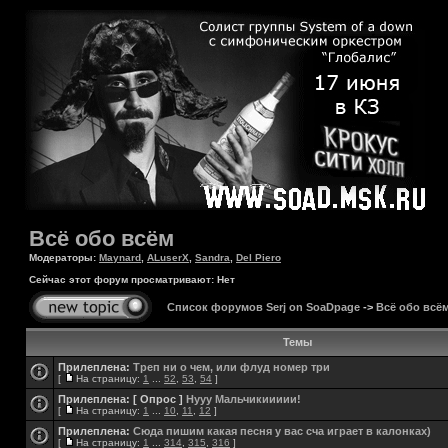
Всё обо всём
Модераторы:
Maynard
,
ALuserX
,
Sandra
,
Del Piero
Сейчас этот форум просматривают: Нет
Список форумов Serj on SoaDpage
->
Всё обо всё
Темы
Прилеплена:
Треп ни о чем, или флуд номер три
[
На страницу:
1
...
52
,
53
,
54
]
Прилеплена:
[ Опрос ]
Нууу Мальчикиииии!
[
На страницу:
1
...
10
,
11
,
12
]
Прилеплена:
Сюда пишим какая песня у вас сча играет в калонках)
[
На страницу:
1
...
314
,
315
,
316
]