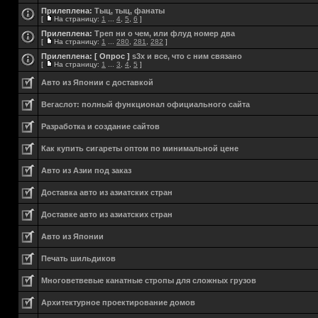
Прилеплена:
Тыц, тыц, фанаты
[
На страницу:
1
...
4
,
5
,
6
]
Прилеплена:
Треп ни о чем, или флуд номер два
[
На страницу:
1
...
280
,
281
,
282
]
Прилеплена:
[ Опрос ]
s3x и все, что с ним связано
[
На страницу:
1
...
3
,
4
,
5
]
Авто из Японии с доставкой
Вегаслот: полный функционал официального сайта
Разработка и создание сайтов
Как купить сигареты оптом по минимальной цене
Авто из Азии под заказ
Доставка авто из азиатских стран
Доставке авто из азиатских стран
Авто из Японии
Печать шильдиков
Многоветвевые канатные стропы для сложных грузов
Aрхитектурное проектирование домов