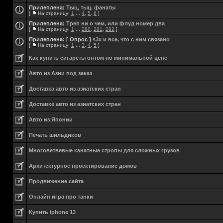
Прилеплена:
Тыц, тыц, фанаты
[
На страницу:
1
...
4
,
5
,
6
]
Прилеплена:
Треп ни о чем, или флуд номер два
[
На страницу:
1
...
280
,
281
,
282
]
Прилеплена:
[ Опрос ]
s3x и все, что с ним связано
[
На страницу:
1
...
3
,
4
,
5
]
Как купить сигареты оптом по минимальной цене
Авто из Азии под заказ
Доставка авто из азиатских стран
Доставке авто из азиатских стран
Авто из Японии
Печать шильдиков
Многоветвевые канатные стропы для сложных грузов
Aрхитектурное проектирование домов
Продвижение сайта
Онлайн игра про танки
Купить iphone 13