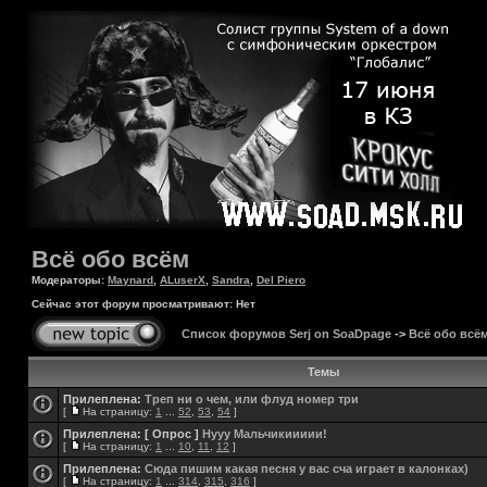
Всё обо всём
Модераторы:
Maynard
,
ALuserX
,
Sandra
,
Del Piero
Сейчас этот форум просматривают: Нет
Список форумов Serj on SoaDpage
->
Всё обо всё
Темы
Прилеплена:
Треп ни о чем, или флуд номер три
[
На страницу:
1
...
52
,
53
,
54
]
Прилеплена:
[ Опрос ]
Нууу Мальчикиииии!
[
На страницу:
1
...
10
,
11
,
12
]
Прилеплена:
Сюда пишим какая песня у вас сча играет в калонках)
[
На страницу:
1
...
314
,
315
,
316
]