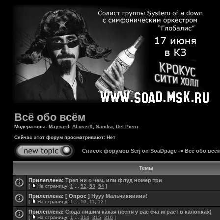
Всё обо всём
Модераторы:
Maynard
,
ALuserX
,
Sandra
,
Del Piero
Сейчас этот форум просматривают: Нет
Список форумов Serj on SoaDpage
->
Всё обо всё
Темы
Прилеплена:
Треп ни о чем, или флуд номер три
[
На страницу:
1
...
52
,
53
,
54
]
Прилеплена:
[ Опрос ]
Нууу Мальчикиииии!
[
На страницу:
1
...
10
,
11
,
12
]
Прилеплена:
Сюда пишим какая песня у вас сча играет в калонках)
[
На страницу:
1
...
314
,
315
,
316
]