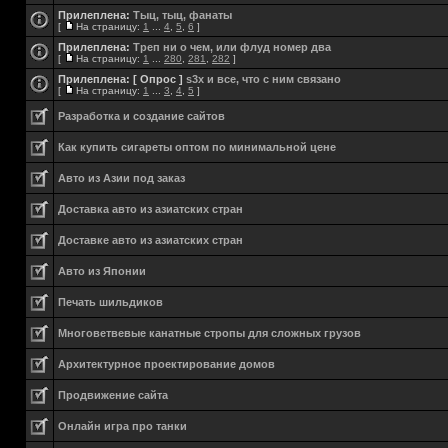
Прилеплена:
Тыц, тыц, фанаты
[
На страницу:
1
...
4
,
5
,
6
]
Прилеплена:
Треп ни о чем, или флуд номер два
[
На страницу:
1
...
280
,
281
,
282
]
Прилеплена:
[ Опрос ]
s3x и все, что с ним связано
[
На страницу:
1
...
3
,
4
,
5
]
Разработка и создание сайтов
Как купить сигареты оптом по минимальной цене
Авто из Азии под заказ
Доставка авто из азиатских стран
Доставке авто из азиатских стран
Авто из Японии
Печать шильдиков
Многоветвевые канатные стропы для сложных грузов
Aрхитектурное проектирование домов
Продвижение сайта
Онлайн игра про танки