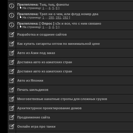
Прилеплена:
Тыц, тыц, фанаты
[
На страницу:
1
...
4
,
5
,
6
]
Прилеплена:
Треп ни о чем, или флуд номер два
[
На страницу:
1
...
280
,
281
,
282
]
Прилеплена:
[ Опрос ]
s3x и все, что с ним связано
[
На страницу:
1
...
3
,
4
,
5
]
Разработка и создание сайтов
Как купить сигареты оптом по минимальной цене
Авто из Азии под заказ
Доставка авто из азиатских стран
Доставке авто из азиатских стран
Авто из Японии
Печать шильдиков
Многоветвевые канатные стропы для сложных грузов
Aрхитектурное проектирование домов
Продвижение сайта
Онлайн игра про танки