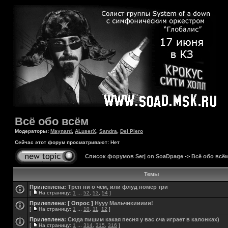
Всё обо всём
Модераторы:
Maynard
,
ALuserX
,
Sandra
,
Del Piero
Сейчас этот форум просматривают: Нет
Список форумов Serj on SoaDpage
->
Всё обо всё
Темы
Прилеплена:
Треп ни о чем, или флуд номер три
[
На страницу:
1
...
52
,
53
,
54
]
Прилеплена:
[ Опрос ]
Нууу Мальчикиииии!
[
На страницу:
1
...
10
,
11
,
12
]
Прилеплена:
Сюда пишим какая песня у вас сча играет в калонках)
[
На страницу:
1
...
314
,
315
,
316
]