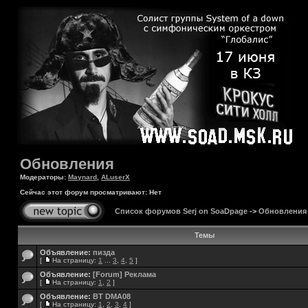
Обновления
Модераторы:
Maynard
,
ALuserX
Сейчас этот форум просматривают: Нет
Список форумов Serj on SoaDpage
->
Обновления
Темы
Объявление:
пизда
[
На страницу:
1
...
3
,
4
,
5
]
Объявление:
[Forum] Реклама
[
На страницу:
1
,
2
]
Объявление:
BT DMA08
[
На страницу:
1
,
2
,
3
,
4
]