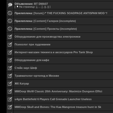
Объявление:
BT DMA07
[
На страницу:
1
...
7
,
8
,
9
]
Прилеплена:
[forum] /* THE FUCKING SOADPAGE ANTISPAM MOD */
Прилеплена:
[Content] Галерея (incomplete)
Прилеплена:
[Content] Проекты (incomplete)
Оборудование для производства электроники
Психолог при лудомании
Интернет-магазин тюнинга и аксессуаров Pro Tank Shop
Оборудование для кафе
Стейк хаус Шеф
Травматолог-ортопед в Москве
ЖК Катуар
MMOexp WoW Classic 20th Anniversary: Maximize Dungeon Effici
u4gm Battlefield 6 Players Call Grenade Launcher Useless
MMOexp Skull and Bones: The Kaa Mangrove treasure hunt in Sk