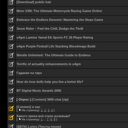
[Download] public hair
Moto X3M: The Ultimate Motorcycle Racing Game Online
Embrace the Endless Descent: Mastering the Slope Game
Snow Rider – Feel the Chill, Dodge the Thrill
u4gm Lamine Yamal EA Sports FC 26 Player Rating
u4gm Purple Fireball Life Stacking Bloodmage Build
Wordle Unlimited: The Ultimate Guide to Endless
Terrific of actuality enhancements in u4gm
Гадание на таро
How do love dolls help you live a better life?
BT Digital Music Awards 2006
[ Опрос ]
[Content] SMS-chat [rip]
[Content] о нас
[
На страницу:
1
,
2
,
3
,
4
]
Какого хрена всё стало розовым?
[
На страницу:
1
...
7
,
8
,
9
]
[BETA] Lyrics (Тексты песен)