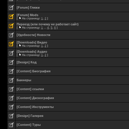
[Forum] Глюки
[Forum] Mods
[
На страницу:
1
,
2
]
Переезд (или почему не работает сайт)
[
На страницу:
1
...
4
,
5
,
6
]
[Удобности] Новости
[Downloads] Видео
[
На страницу:
1
,
2
]
[Downloads] Аудио
[
На страницу:
1
,
2
]
[Design] Код
[Content] Биография
Баннеры
[Content] ссылки
[Content] Дискография
[Content] Инструменты
[Design] Галерея
[Content] Туры