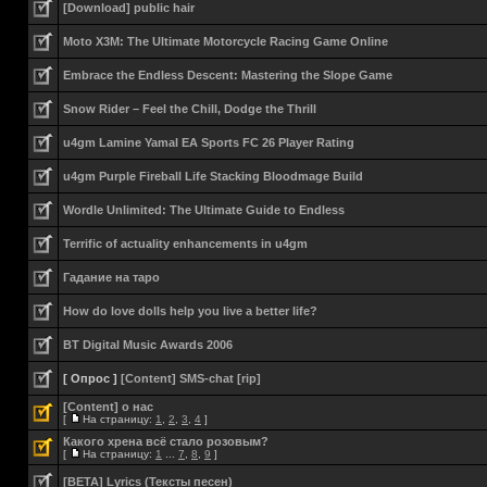
[Download] public hair
Moto X3M: The Ultimate Motorcycle Racing Game Online
Embrace the Endless Descent: Mastering the Slope Game
Snow Rider – Feel the Chill, Dodge the Thrill
u4gm Lamine Yamal EA Sports FC 26 Player Rating
u4gm Purple Fireball Life Stacking Bloodmage Build
Wordle Unlimited: The Ultimate Guide to Endless
Terrific of actuality enhancements in u4gm
Гадание на таро
How do love dolls help you live a better life?
BT Digital Music Awards 2006
[ Опрос ]
[Content] SMS-chat [rip]
[Content] о нас
[
На страницу:
1
,
2
,
3
,
4
]
Какого хрена всё стало розовым?
[
На страницу:
1
...
7
,
8
,
9
]
[BETA] Lyrics (Тексты песен)