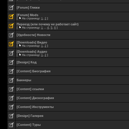
[Forum] Глюки
[Forum] Mods
[
На страницу:
1
,
2
]
Переезд (или почему не работает сайт)
[
На страницу:
1
...
4
,
5
,
6
]
[Удобности] Новости
[Downloads] Видео
[
На страницу:
1
,
2
]
[Downloads] Аудио
[
На страницу:
1
,
2
]
[Design] Код
[Content] Биография
Баннеры
[Content] ссылки
[Content] Дискография
[Content] Инструменты
[Design] Галерея
[Content] Туры