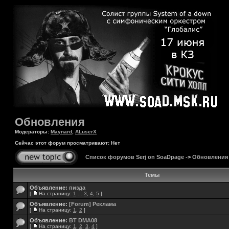
Обновления
Модераторы:
Maynard
,
ALuserX
Сейчас этот форум просматривают: Нет
Список форумов Serj on SoaDpage
->
Обновления
Темы
Объявление:
пизда
[
На страницу:
1
...
3
,
4
,
5
]
Объявление:
[Forum] Реклама
[
На страницу:
1
,
2
]
Объявление:
BT DMA08
[
На страницу:
1
,
2
,
3
,
4
]