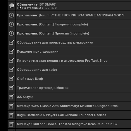
Объявление:
BT DMA07
[
На страницу:
1
...
7
,
8
,
9
]
Прилеплена:
[forum] /* THE FUCKING SOADPAGE ANTISPAM MOD */
Прилеплена:
[Content] Галерея (incomplete)
Прилеплена:
[Content] Проекты (incomplete)
Оборудование для производства электроники
Психолог при лудомании
Интернет-магазин тюнинга и аксессуаров Pro Tank Shop
Оборудование для кафе
Стейк хаус Шеф
Травматолог-ортопед в Москве
ЖК Катуар
MMOexp WoW Classic 20th Anniversary: Maximize Dungeon Effici
u4gm Battlefield 6 Players Call Grenade Launcher Useless
MMOexp Skull and Bones: The Kaa Mangrove treasure hunt in Sk