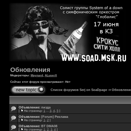
Обновления
Модераторы:
Maynard
,
ALuserX
Сейчас этот форум просматривают: Нет
Список форумов Serj on SoaDpage
->
Обновлени
Объявление:
пизда
[
На страницу:
1
...
3
,
4
,
5
]
Объявление:
[Forum] Реклама
[
На страницу:
1
,
2
]
Объявление:
BT DMA08
[
На страницу:
1
,
2
,
3
,
4
]