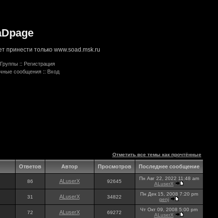
aDpage
т принести только www.soad.msk.ru
Группы
::
Регистрация
ичные сообщения
::
Вход
Отметить все темы как прочтённые
Ответов
Автор
Просмотров
Последнее сообщение
Пн Авг 22, 2022 11:48 am
ALuserX
86
92645
ALuserX
Пн Дек 15, 2008 7:20 pm
ALuserX
31
34822
genj
Чт Окт 09, 2008 5:00 pm
ALuserX
72
69272
ALuserX