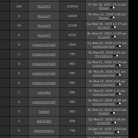
Чт Окт 18, 2007 10:13 pm
ALuserX
164
116610
Мишка
Пн Июл 21, 2008 2:08 am
3
ALuserX
10049
Мишка
Ср Май 09, 2007 12:57 pm
19
ALuserX
15160
ALuserX
Вс Фев 04, 2007 12:09 am
2
ALuserX
9753
ALuserX
Ср Фев 25, 2026 12:07 pm
0
potapovsergei0
1540
potapovsergei0
Пн Фев 09, 2026 2:01 pm
1
potapovsergei0
785
RoryGilmors
Ср Янв 21, 2026 10:15 am
0
potapovsergei0
663
potapovsergei0
Вт Янв 20, 2026 9:01 am
0
potapovsergei0
565
potapovsergei0
Чт Янв 15, 2026 4:50 pm
0
potapovsergei0
582
potapovsergei0
Чт Янв 15, 2026 1:11 pm
1
vane4ka
588
potapovsergei0
Ср Янв 14, 2026 11:38 am
0
potapovsergei0
584
potapovsergei0
Вт Янв 13, 2026 10:07 am
0
Stellaol
664
Stellaol
Ср Янв 07, 2026 4:18 pm
1
iiak32484
858
suman69
Сб Дек 20, 2025 12:02 pm
0
AventurineLe
739
AventurineLe