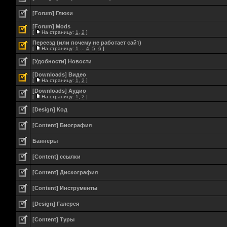
[Forum] Глюки
[Forum] Mods
[
На страницу:
1
,
2
]
Переезд (или почему не работает сайт)
[
На страницу:
1
...
4
,
5
,
6
]
[Удобности] Новости
[Downloads] Видео
[
На страницу:
1
,
2
]
[Downloads] Аудио
[
На страницу:
1
,
2
]
[Design] Код
[Content] Биография
Баннеры
[Content] ссылки
[Content] Дискография
[Content] Инструменты
[Design] Галерея
[Content] Туры