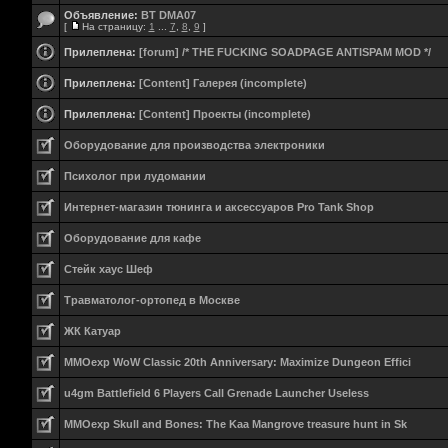
Объявление:
BT DMA07
[
На страницу:
1
...
7
,
8
,
9
]
Прилеплена:
[forum] /* THE FUCKING SOADPAGE ANTISPAM MOD */
Прилеплена:
[Content] Галерея (incomplete)
Прилеплена:
[Content] Проекты (incomplete)
Оборудование для производства электроники
Психолог при лудомании
Интернет-магазин тюнинга и аксессуаров Pro Tank Shop
Оборудование для кафе
Стейк хаус Шеф
Травматолог-ортопед в Москве
ЖК Катуар
MMOexp WoW Classic 20th Anniversary: Maximize Dungeon Effici
u4gm Battlefield 6 Players Call Grenade Launcher Useless
MMOexp Skull and Bones: The Kaa Mangrove treasure hunt in Sk