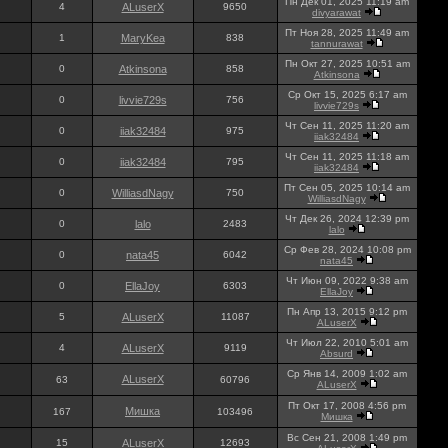
Пн Дек 01, 2025 11:19 am
4
ALuserX
9650
divyarawat
Пт Ноя 28, 2025 11:49 am
1
MaryKea
838
tannurawat
Пн Окт 27, 2025 10:51 am
0
Atkinsona
858
Atkinsona
Ср Окт 15, 2025 6:17 am
0
livvie729s
756
livvie729s
Чт Сен 11, 2025 11:20 am
0
iiak32484
975
iiak32484
Чт Сен 11, 2025 11:18 am
0
iiak32484
795
iiak32484
Пт Сен 05, 2025 10:14 am
0
WilliasdNagy
750
WilliasdNagy
Чт Дек 26, 2024 12:39 pm
0
lalo
2483
lalo
Ср Фев 28, 2024 10:08 pm
0
nata45
6042
nata45
Чт Июн 09, 2022 9:38 am
0
EllaJoy
6303
EllaJoy
Пн Апр 13, 2015 9:12 pm
5
ALuserX
11087
ALuserX
Чт Июл 22, 2010 5:01 am
4
ALuserX
9119
Absurd
Ср Янв 14, 2009 1:02 am
ALuserX
63
60796
ALuserX
Пт Окт 17, 2008 4:56 pm
Мишка
167
103496
Мишка
Вс Сен 21, 2008 1:49 pm
15
ALuserX
12693