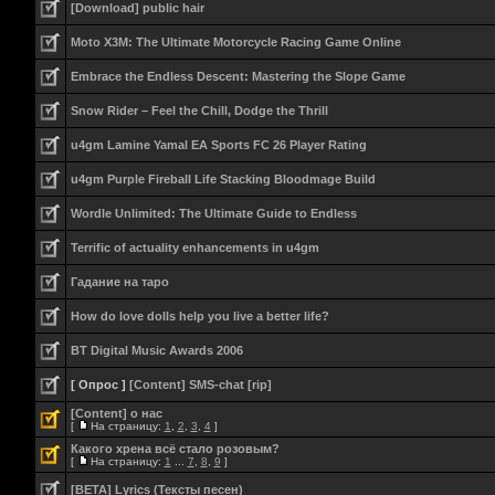
[Download] public hair
Moto X3M: The Ultimate Motorcycle Racing Game Online
Embrace the Endless Descent: Mastering the Slope Game
Snow Rider – Feel the Chill, Dodge the Thrill
u4gm Lamine Yamal EA Sports FC 26 Player Rating
u4gm Purple Fireball Life Stacking Bloodmage Build
Wordle Unlimited: The Ultimate Guide to Endless
Terrific of actuality enhancements in u4gm
Гадание на таро
How do love dolls help you live a better life?
BT Digital Music Awards 2006
[ Опрос ]
[Content] SMS-chat [rip]
[Content] о нас
[
На страницу:
1
,
2
,
3
,
4
]
Какого хрена всё стало розовым?
[
На страницу:
1
...
7
,
8
,
9
]
[BETA] Lyrics (Тексты песен)