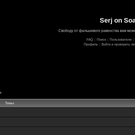
Serj on So
Свободу от фальшивого равенства вам може
FAQ
::
Поиск
::
Пользователи
::
Профиль
::
Войти и проверить л
я
Темы