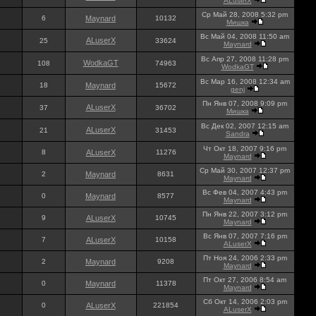
ALuserX
Ср Май 28, 2008 5:32 pm
6
Maynard
10132
Мишка
Вс Май 04, 2008 11:50 am
ALuserX
25
33624
Maynard
Вс Апр 27, 2008 11:28 pm
WodkaGT
108
74963
WodkaGT
Вс Мар 16, 2008 12:34 am
18
Maynard
15672
genj
Пн Янв 07, 2008 9:09 pm
ALuserX
37
36702
Мишка
Вс Дек 02, 2007 12:15 am
ALuserX
21
31453
Sandra
Чт Окт 18, 2007 9:16 pm
8
ALuserX
11276
Maynard
Ср Май 30, 2007 12:37 pm
2
Maynard
8631
Maynard
Вс Фев 04, 2007 4:43 pm
0
Maynard
8577
Maynard
Пн Янв 22, 2007 3:12 pm
9
ALuserX
10745
Maynard
Вс Янв 07, 2007 7:16 pm
7
ALuserX
10158
ALuserX
Пт Ноя 24, 2006 2:33 pm
2
Maynard
9208
Maynard
Пт Окт 27, 2006 8:54 am
0
Maynard
11378
Maynard
Сб Окт 14, 2006 2:03 pm
0
ALuserX
221854
ALuserX