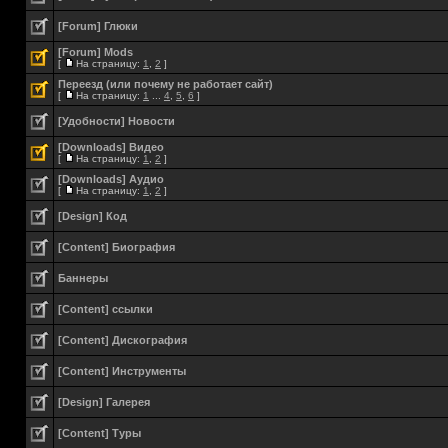
[Forum] Глюки
[Forum] Mods
[
На страницу:
1
,
2
]
Переезд (или почему не работает сайт)
[
На страницу:
1
...
4
,
5
,
6
]
[Удобности] Новости
[Downloads] Видео
[
На страницу:
1
,
2
]
[Downloads] Аудио
[
На страницу:
1
,
2
]
[Design] Код
[Content] Биография
Баннеры
[Content] ссылки
[Content] Дискография
[Content] Инструменты
[Design] Галерея
[Content] Туры