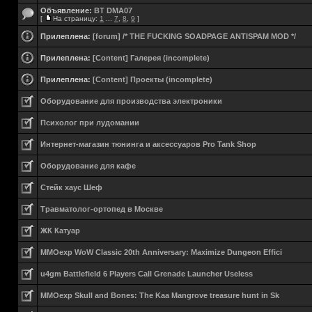
Объявление:
BT DMA07
[
На страницу:
1
...
7
,
8
,
9
]
Прилеплена:
[forum] /* THE FUCKING SOADPAGE ANTISPAM MOD */
Прилеплена:
[Content] Галерея (incomplete)
Прилеплена:
[Content] Проекты (incomplete)
Оборудование для производства электроники
Психолог при лудомании
Интернет-магазин тюнинга и аксессуаров Pro Tank Shop
Оборудование для кафе
Стейк хаус Шеф
Травматолог-ортопед в Москве
ЖК Катуар
MMOexp WoW Classic 20th Anniversary: Maximize Dungeon Effici
u4gm Battlefield 6 Players Call Grenade Launcher Useless
MMOexp Skull and Bones: The Kaa Mangrove treasure hunt in Sk