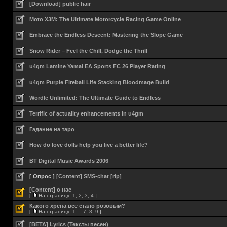
[Download] public hair
Moto X3M: The Ultimate Motorcycle Racing Game Online
Embrace the Endless Descent: Mastering the Slope Game
Snow Rider – Feel the Chill, Dodge the Thrill
u4gm Lamine Yamal EA Sports FC 26 Player Rating
u4gm Purple Fireball Life Stacking Bloodmage Build
Wordle Unlimited: The Ultimate Guide to Endless
Terrific of actuality enhancements in u4gm
Гадание на таро
How do love dolls help you live a better life?
BT Digital Music Awards 2006
[ Опрос ]
[Content] SMS-chat [rip]
[Content] о нас
[
На страницу:
1
,
2
,
3
,
4
]
Какого хрена всё стало розовым?
[
На страницу:
1
...
7
,
8
,
9
]
[BETA] Lyrics (Тексты песен)