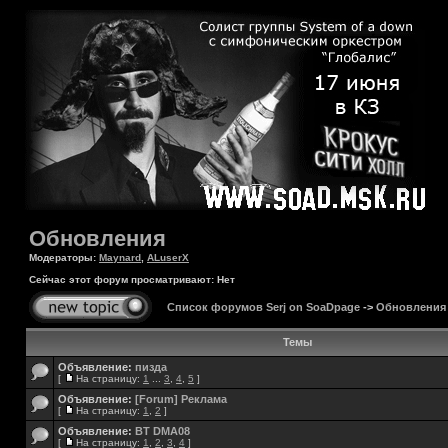
Обновления
Модераторы:
Maynard
,
ALuserX
Сейчас этот форум просматривают: Нет
Список форумов Serj on SoaDpage
->
Обновления
Темы
Объявление:
пизда
[
На страницу:
1
...
3
,
4
,
5
]
Объявление:
[Forum] Реклама
[
На страницу:
1
,
2
]
Объявление:
BT DMA08
[
На страницу:
1
,
2
,
3
,
4
]