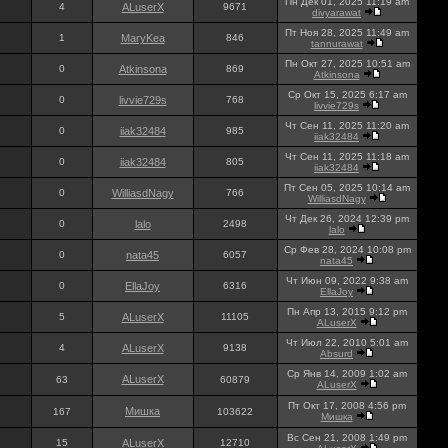
Пн Дек 01, 2025 11:19 am
4
ALuserX
9671
divyarawat
Пт Ноя 28, 2025 11:49 am
1
MaryKea
846
tannurawat
Пн Окт 27, 2025 10:51 am
0
Atkinsona
869
Atkinsona
Ср Окт 15, 2025 6:17 am
0
livvie729s
768
livvie729s
Чт Сен 11, 2025 11:20 am
0
iiak32484
985
iiak32484
Чт Сен 11, 2025 11:18 am
0
iiak32484
805
iiak32484
Пт Сен 05, 2025 10:14 am
0
WilliasdNagy
766
WilliasdNagy
Чт Дек 26, 2024 12:39 pm
0
lalo
2498
lalo
Ср Фев 28, 2024 10:08 pm
0
nata45
6057
nata45
Чт Июн 09, 2022 9:38 am
0
EllaJoy
6316
EllaJoy
Пн Апр 13, 2015 9:12 pm
5
ALuserX
11105
ALuserX
Чт Июл 22, 2010 5:01 am
4
ALuserX
9138
Absurd
Ср Янв 14, 2009 1:02 am
ALuserX
63
60879
ALuserX
Пт Окт 17, 2008 4:56 pm
Мишка
167
103622
Мишка
Вс Сен 21, 2008 1:49 pm
15
ALuserX
12710