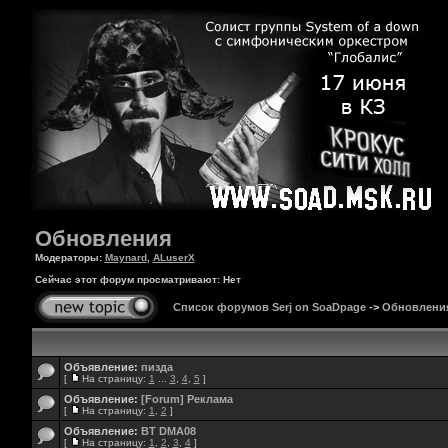
Обновления
Модераторы:
Maynard
,
ALuserX
Сейчас этот форум просматривают: Нет
Список форумов Serj on SoaDpage
->
Обновлени
Объявление:
пизда
[
На страницу:
1
...
3
,
4
,
5
]
Объявление:
[Forum] Реклама
[
На страницу:
1
,
2
]
Объявление:
BT DMA08
[
На страницу:
1
,
2
,
3
,
4
]