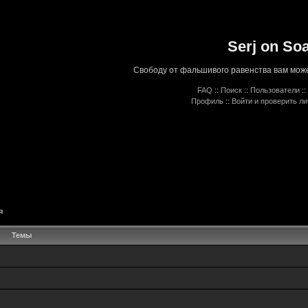
Serj on So
Свободу от фальшивого равенства вам може
FAQ
::
Поиск
::
Пользователи
::
Профиль
::
Войти и проверить л
я
Темы