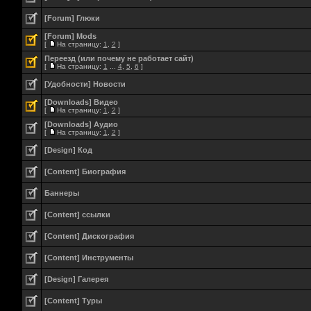
[Forum] Глюки
[Forum] Mods
[
На страницу:
1
,
2
]
Переезд (или почему не работает сайт)
[
На страницу:
1
...
4
,
5
,
6
]
[Удобности] Новости
[Downloads] Видео
[
На страницу:
1
,
2
]
[Downloads] Аудио
[
На страницу:
1
,
2
]
[Design] Код
[Content] Биография
Баннеры
[Content] ссылки
[Content] Дискография
[Content] Инструменты
[Design] Галерея
[Content] Туры