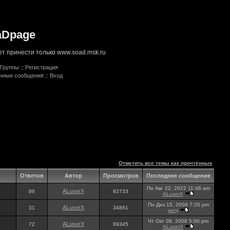
aDpage
т принести только www.soad.msk.ru
Группы
::
Регистрация
ичные сообщения
::
Вход
Отметить все темы как прочтённые
Ответов
Автор
Просмотров
Последнее сообщение
Пн Авг 22, 2022 11:48 am
ALuserX
86
92733
ALuserX
Пн Дек 15, 2008 7:20 pm
ALuserX
31
34861
genj
Чт Окт 09, 2008 5:00 pm
ALuserX
72
69345
ALuserX