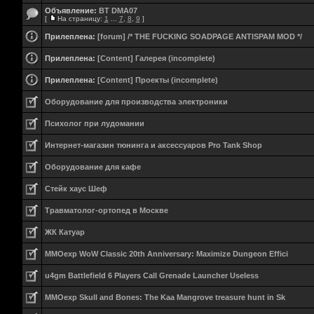
Объявление:
BT DMA07
[
На страницу:
1
...
7
,
8
,
9
]
Прилеплена:
[forum] /* THE FUCKING SOADPAGE ANTISPAM MOD */
Прилеплена:
[Content] Галерея (incomplete)
Прилеплена:
[Content] Проекты (incomplete)
Оборудование для производства электроники
Психолог при лудомании
Интернет-магазин тюнинга и аксессуаров Pro Tank Shop
Оборудование для кафе
Стейк хаус Шеф
Травматолог-ортопед в Москве
ЖК Катуар
MMOexp WoW Classic 20th Anniversary: Maximize Dungeon Effici
u4gm Battlefield 6 Players Call Grenade Launcher Useless
MMOexp Skull and Bones: The Kaa Mangrove treasure hunt in Sk