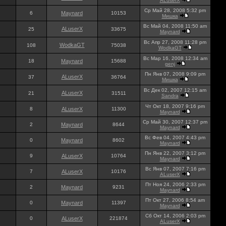
ALuserX
Ср Май 28, 2008 5:32 pm
6
Maynard
10153
Мишка
Вс Май 04, 2008 11:50 am
ALuserX
25
33675
Maynard
Вс Апр 27, 2008 11:28 pm
WodkaGT
108
75038
WodkaGT
Вс Мар 16, 2008 12:34 am
18
Maynard
15688
genj
Пн Янв 07, 2008 9:09 pm
ALuserX
37
36764
Мишка
Вс Дек 02, 2007 12:15 am
ALuserX
21
31511
Sandra
Чт Окт 18, 2007 9:16 pm
8
ALuserX
11300
Maynard
Ср Май 30, 2007 12:37 pm
2
Maynard
8644
Maynard
Вс Фев 04, 2007 4:43 pm
0
Maynard
8602
Maynard
Пн Янв 22, 2007 3:12 pm
9
ALuserX
10764
Maynard
Вс Янв 07, 2007 7:16 pm
7
ALuserX
10176
ALuserX
Пт Ноя 24, 2006 2:33 pm
2
Maynard
9231
Maynard
Пт Окт 27, 2006 8:54 am
0
Maynard
11397
Maynard
Сб Окт 14, 2006 2:03 pm
0
ALuserX
221874
ALuserX