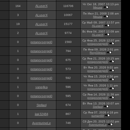
Чт Окт 18, 2007 10:13 pm
ALuserX
164
116706
Мишка
Пн Июл 21, 2008 2:08 am
3
ALuserX
10067
Мишка
Ср Май 09, 2007 12:57 pm
19
ALuserX
15177
ALuserX
Вс Фев 04, 2007 12:09 am
2
ALuserX
9774
ALuserX
Ср Фев 25, 2026 12:07 pm
0
potapovsergei0
1560
potapovsergei0
Пн Фев 09, 2026 2:01 pm
1
potapovsergei0
794
RoryGilmors
Ср Янв 21, 2026 10:15 am
0
potapovsergei0
675
potapovsergei0
Вт Янв 20, 2026 9:01 am
0
potapovsergei0
573
potapovsergei0
Чт Янв 15, 2026 4:50 pm
0
potapovsergei0
592
potapovsergei0
Чт Янв 15, 2026 1:11 pm
1
vane4ka
596
potapovsergei0
Ср Янв 14, 2026 11:38 am
0
potapovsergei0
595
potapovsergei0
Вт Янв 13, 2026 10:07 am
0
Stellaol
674
Stellaol
Ср Янв 07, 2026 4:18 pm
1
iiak32484
867
suman69
Сб Дек 20, 2025 12:02 pm
0
AventurineLe
746
AventurineLe