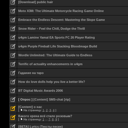
[Download] public hair
Moto X3M: The Ultimate Motorcycle Racing Game Online
Embrace the Endless Descent: Mastering the Slope Game
Snow Rider – Feel the Chill, Dodge the Thrill
u4gm Lamine Yamal EA Sports FC 26 Player Rating
u4gm Purple Fireball Life Stacking Bloodmage Build
Wordle Unlimited: The Ultimate Guide to Endless
Terrific of actuality enhancements in u4gm
Гадание на таро
How do love dolls help you live a better life?
BT Digital Music Awards 2006
[ Опрос ]
[Content] SMS-chat [rip]
[Content] о нас
[
На страницу:
1
,
2
,
3
,
4
]
Какого хрена всё стало розовым?
[
На страницу:
1
...
7
,
8
,
9
]
[BETA] Lyrics (Тексты песен)