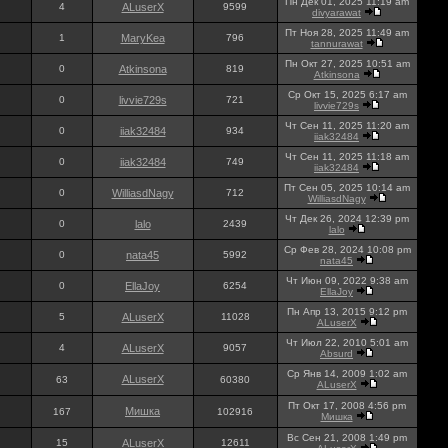
Пн Дек 01, 2025 11:19 am
4
ALuserX
9599
divyarawat
Пт Ноя 28, 2025 11:49 am
1
MaryKea
796
tannurawat
Пн Окт 27, 2025 10:51 am
0
Atkinsona
819
Atkinsona
Ср Окт 15, 2025 6:17 am
0
livvie729s
721
livvie729s
Чт Сен 11, 2025 11:20 am
0
iiak32484
934
iiak32484
Чт Сен 11, 2025 11:18 am
0
iiak32484
749
iiak32484
Пт Сен 05, 2025 10:14 am
0
WilliasdNagy
712
WilliasdNagy
Чт Дек 26, 2024 12:39 pm
0
lalo
2439
lalo
Ср Фев 28, 2024 10:08 pm
0
nata45
5992
nata45
Чт Июн 09, 2022 9:38 am
0
EllaJoy
6254
EllaJoy
Пн Апр 13, 2015 9:12 pm
5
ALuserX
11028
ALuserX
Чт Июл 22, 2010 5:01 am
4
ALuserX
9057
Absurd
Ср Янв 14, 2009 1:02 am
ALuserX
63
60380
ALuserX
Пт Окт 17, 2008 4:56 pm
Мишка
167
102916
Мишка
Вс Сен 21, 2008 1:49 pm
15
ALuserX
12611