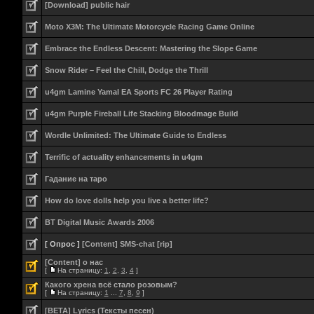
[Download] public hair
Moto X3M: The Ultimate Motorcycle Racing Game Online
Embrace the Endless Descent: Mastering the Slope Game
Snow Rider – Feel the Chill, Dodge the Thrill
u4gm Lamine Yamal EA Sports FC 26 Player Rating
u4gm Purple Fireball Life Stacking Bloodmage Build
Wordle Unlimited: The Ultimate Guide to Endless
Terrific of actuality enhancements in u4gm
Гадание на таро
How do love dolls help you live a better life?
BT Digital Music Awards 2006
[ Опрос ]
[Content] SMS-chat [rip]
[Content] о нас
[
На страницу:
1
,
2
,
3
,
4
]
Какого хрена всё стало розовым?
[
На страницу:
1
...
7
,
8
,
9
]
[BETA] Lyrics (Тексты песен)