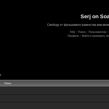
Serj on So
Свободу от фальшивого равенства вам може
FAQ
::
Поиск
::
Пользователи
::
Профиль
::
Войти и проверить л
я
Темы