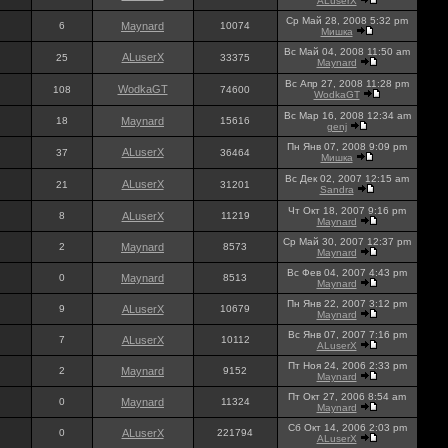
ALuserX
Ср Май 28, 2008 5:32 pm
6
Maynard
10074
Мишка
Вс Май 04, 2008 11:50 am
ALuserX
25
33375
Maynard
Вс Апр 27, 2008 11:28 pm
WodkaGT
108
74600
WodkaGT
Вс Мар 16, 2008 12:34 am
18
Maynard
15616
genj
Пн Янв 07, 2008 9:09 pm
ALuserX
37
36464
Мишка
Вс Дек 02, 2007 12:15 am
ALuserX
21
31201
Sandra
Чт Окт 18, 2007 9:16 pm
8
ALuserX
11219
Maynard
Ср Май 30, 2007 12:37 pm
2
Maynard
8573
Maynard
Вс Фев 04, 2007 4:43 pm
0
Maynard
8513
Maynard
Пн Янв 22, 2007 3:12 pm
9
ALuserX
10679
Maynard
Вс Янв 07, 2007 7:16 pm
7
ALuserX
10112
ALuserX
Пт Ноя 24, 2006 2:33 pm
2
Maynard
9152
Maynard
Пт Окт 27, 2006 8:54 am
0
Maynard
11324
Maynard
Сб Окт 14, 2006 2:03 pm
0
ALuserX
221794
ALuserX