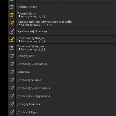
[Forum] Глюки
[Forum] Mods
[
На страницу:
1
,
2
]
Переезд (или почему не работает сайт)
[
На страницу:
1
...
4
,
5
,
6
]
[Удобности] Новости
[Downloads] Видео
[
На страницу:
1
,
2
]
[Downloads] Аудио
[
На страницу:
1
,
2
]
[Design] Код
[Content] Биография
Баннеры
[Content] ссылки
[Content] Дискография
[Content] Инструменты
[Design] Галерея
[Content] Туры