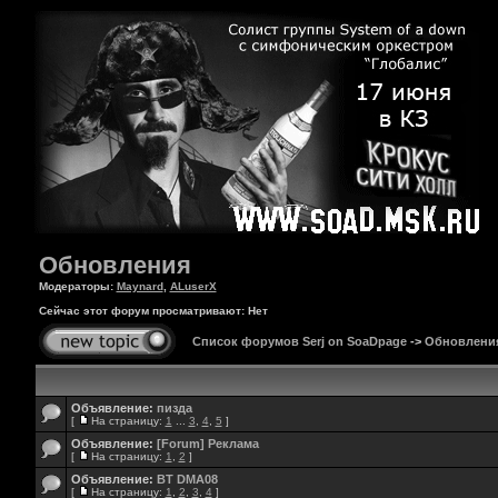
Обновления
Модераторы:
Maynard
,
ALuserX
Сейчас этот форум просматривают: Нет
Список форумов Serj on SoaDpage
->
Обновлени
Объявление:
пизда
[
На страницу:
1
...
3
,
4
,
5
]
Объявление:
[Forum] Реклама
[
На страницу:
1
,
2
]
Объявление:
BT DMA08
[
На страницу:
1
,
2
,
3
,
4
]