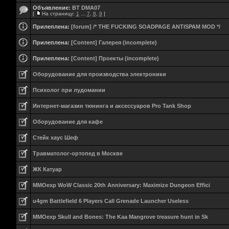
Объявление:
BT DMA07
[
На страницу:
1
...
7
,
8
,
9
]
Прилеплена:
[forum] /* THE FUCKING SOADPAGE ANTISPAM MOD */
Прилеплена:
[Content] Галерея (incomplete)
Прилеплена:
[Content] Проекты (incomplete)
Оборудование для производства электроники
Психолог при лудомании
Интернет-магазин тюнинга и аксессуаров Pro Tank Shop
Оборудование для кафе
Стейк хаус Шеф
Травматолог-ортопед в Москве
ЖК Катуар
MMOexp WoW Classic 20th Anniversary: Maximize Dungeon Effici
u4gm Battlefield 6 Players Call Grenade Launcher Useless
MMOexp Skull and Bones: The Kaa Mangrove treasure hunt in Sk