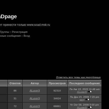
aDpage
т принести только www.soad.msk.ru
Группы
::
Регистрация
ичные сообщения
::
Вход
Отметить все темы как прочтённые
Ответов
Автор
Просмотров
Последнее сообщение
Пн Авг 22, 2022 11:48 am
ALuserX
86
92310
ALuserX
Пн Дек 15, 2008 7:20 pm
ALuserX
31
34624
genj
Чт Окт 09, 2008 5:00 pm
ALuserX
72
68861
ALuserX