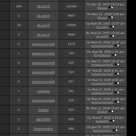
Чт Окт 18, 2007 10:13 pm
ALuserX
164
116260
Мишка
Пн Июл 21, 2008 2:08 am
3
ALuserX
9987
Мишка
Ср Май 09, 2007 12:57 pm
19
ALuserX
15099
ALuserX
Вс Фев 04, 2007 12:09 am
2
ALuserX
9694
ALuserX
Ср Фев 25, 2026 12:07 pm
0
potapovsergei0
1473
potapovsergei0
Пн Фев 09, 2026 2:01 pm
1
potapovsergei0
740
RoryGilmors
Ср Янв 21, 2026 10:15 am
0
potapovsergei0
625
potapovsergei0
Вт Янв 20, 2026 9:01 am
0
potapovsergei0
520
potapovsergei0
Чт Янв 15, 2026 4:50 pm
0
potapovsergei0
537
potapovsergei0
Чт Янв 15, 2026 1:11 pm
1
vane4ka
541
potapovsergei0
Ср Янв 14, 2026 11:38 am
0
potapovsergei0
535
potapovsergei0
Вт Янв 13, 2026 10:07 am
0
Stellaol
620
Stellaol
Ср Янв 07, 2026 4:18 pm
1
iiak32484
820
suman69
Сб Дек 20, 2025 12:02 pm
0
AventurineLe
688
AventurineLe