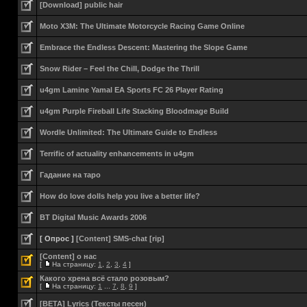
[Download] public hair
Moto X3M: The Ultimate Motorcycle Racing Game Online
Embrace the Endless Descent: Mastering the Slope Game
Snow Rider – Feel the Chill, Dodge the Thrill
u4gm Lamine Yamal EA Sports FC 26 Player Rating
u4gm Purple Fireball Life Stacking Bloodmage Build
Wordle Unlimited: The Ultimate Guide to Endless
Terrific of actuality enhancements in u4gm
Гадание на таро
How do love dolls help you live a better life?
BT Digital Music Awards 2006
[ Опрос ]
[Content] SMS-chat [rip]
[Content] о нас
[
На страницу:
1
,
2
,
3
,
4
]
Какого хрена всё стало розовым?
[
На страницу:
1
...
7
,
8
,
9
]
[BETA] Lyrics (Тексты песен)