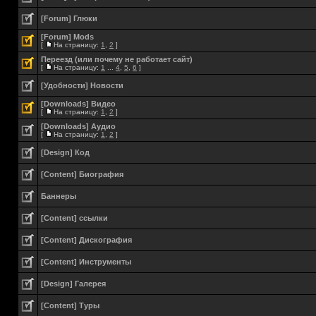
[Forum] Глюки
[Forum] Mods
[
На страницу:
1
,
2
]
Переезд (или почему не работает сайт)
[
На страницу:
1
...
4
,
5
,
6
]
[Удобности] Новости
[Downloads] Видео
[
На страницу:
1
,
2
]
[Downloads] Аудио
[
На страницу:
1
,
2
]
[Design] Код
[Content] Биография
Баннеры
[Content] ссылки
[Content] Дискография
[Content] Инструменты
[Design] Галерея
[Content] Туры