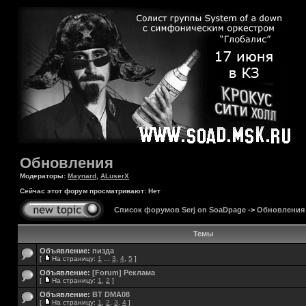
Обновления
Модераторы:
Maynard
,
ALuserX
Сейчас этот форум просматривают: Нет
Список форумов Serj on SoaDpage
->
Обновления
Темы
Объявление:
пизда
[
На страницу:
1
...
3
,
4
,
5
]
Объявление:
[Forum] Реклама
[
На страницу:
1
,
2
]
Объявление:
BT DMA08
[
На страницу:
1
,
2
,
3
,
4
]