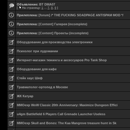
Объявление:
BT DMA07
[
На страницу:
1
...
7
,
8
,
9
]
Прилеплена:
[forum] /* THE FUCKING SOADPAGE ANTISPAM MOD */
Прилеплена:
[Content] Галерея (incomplete)
Прилеплена:
[Content] Проекты (incomplete)
Оборудование для производства электроники
Психолог при лудомании
Интернет-магазин тюнинга и аксессуаров Pro Tank Shop
Оборудование для кафе
Стейк хаус Шеф
Травматолог-ортопед в Москве
ЖК Катуар
MMOexp WoW Classic 20th Anniversary: Maximize Dungeon Effici
u4gm Battlefield 6 Players Call Grenade Launcher Useless
MMOexp Skull and Bones: The Kaa Mangrove treasure hunt in Sk